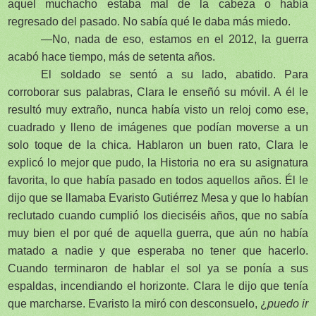
aquel muchacho estaba mal de la cabeza o había
regresado del pasado. No sabía qué le daba más miedo.
—No, nada de eso, estamos en el 2012, la guerra
acabó hace tiempo, más de setenta años.
El soldado se sentó a su lado, abatido. Para
corroborar sus palabras, Clara le enseñó su móvil. A él le
resultó muy extraño, nunca había visto un reloj como ese,
cuadrado y lleno de imágenes que podían moverse a un
solo toque de la chica. Hablaron un buen rato, Clara le
explicó lo mejor que pudo, la Historia no era su asignatura
favorita, lo que había pasado en todos aquellos años. Él le
dijo que se llamaba Evaristo Gutiérrez Mesa y que lo habían
reclutado cuando cumplió los dieciséis años, que no sabía
muy bien el por qué de aquella guerra, que aún no había
matado a nadie y que esperaba no tener que hacerlo.
Cuando terminaron de hablar el sol ya se ponía a sus
espaldas, incendiando el horizonte. Clara le dijo que tenía
que marcharse. Evaristo la miró con desconsuelo, ¿
puedo ir