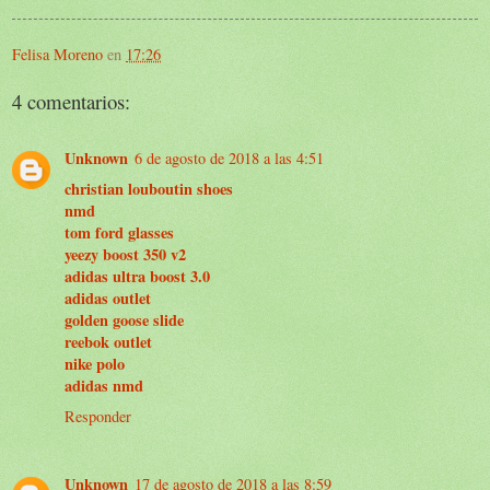
Felisa Moreno
en
17:26
4 comentarios:
Unknown
6 de agosto de 2018 a las 4:51
christian louboutin shoes
nmd
tom ford glasses
yeezy boost 350 v2
adidas ultra boost 3.0
adidas outlet
golden goose slide
reebok outlet
nike polo
adidas nmd
Responder
Unknown
17 de agosto de 2018 a las 8:59