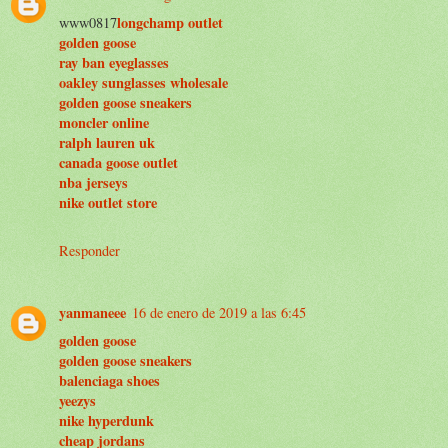
longchamp outlet
www0817
golden goose
ray ban eyeglasses
oakley sunglasses wholesale
golden goose sneakers
moncler online
ralph lauren uk
canada goose outlet
nba jerseys
nike outlet store
Responder
yanmaneee
16 de enero de 2019 a las 6:45
golden goose
golden goose sneakers
balenciaga shoes
yeezys
nike hyperdunk
cheap jordans