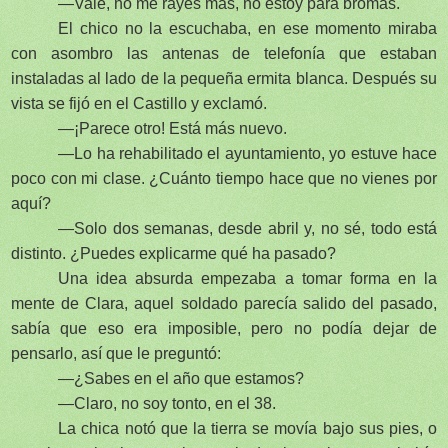
—Vale, no me rayes más, no estoy para bromas.
El chico no la escuchaba, en ese momento miraba
con asombro las antenas de telefonía que estaban
instaladas al lado de la pequeña ermita blanca. Después su
vista se fijó en el Castillo y exclamó.
—¡Parece otro! Está más nuevo.
—Lo ha rehabilitado el ayuntamiento, yo estuve hace
poco con mi clase. ¿Cuánto tiempo hace que no vienes por
aquí?
—Solo dos semanas, desde abril y, no sé, todo está
distinto. ¿Puedes explicarme qué ha pasado?
Una idea absurda empezaba a tomar forma en la
mente de Clara, aquel soldado parecía salido del pasado,
sabía que eso era imposible, pero no podía dejar de
pensarlo, así que le preguntó:
—¿Sabes en el año que estamos?
—Claro, no soy tonto, en el 38.
La chica notó que la tierra se movía bajo sus pies, o