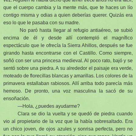
que el cuerpo cambia y la mente más, que te haces un lío
contigo misma y odias a quien deberías querer. Quizás era
eso lo que le pasaba con su madre.
No paró hasta llegar al refugio antiaéreo, se subió
encima de él y desde allí contempló el magnífico
espectáculo que le ofrecía la Sierra Ahillos, después se fue
girando hasta encontrarse con el Castillo. Como siempre,
soñó con ser una princesa medieval. Al poco rato, bajó y se
sentó sobre una piedra. A su alrededor el paisaje era verde,
moteado de florecillas blancas y amarillas. Los colores de la
primavera estallaban rabiosos. Allí arriba todo parecía más
hemoso. De pronto, una voz masculina la sacó de su
ensoñación.
—Hola, ¿puedes ayudarme?
Clara se dio la vuelta y se quedó de piedra cuando
vio al propietario de la voz que la había sobresaltado. Era
un chico joven, de ojos azules y sonrisa perfecta, pero no