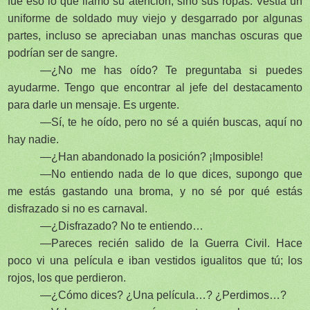
fue eso lo que llamó su atención, sino sus ropas. Vestía un
uniforme de soldado muy viejo y desgarrado por algunas
partes, incluso se apreciaban unas manchas oscuras que
podrían ser de sangre.
—¿No me has oído? Te preguntaba si puedes
ayudarme. Tengo que encontrar al jefe del destacamento
para darle un mensaje. Es urgente.
—Sí, te he oído, pero no sé a quién buscas, aquí no
hay nadie.
—¿Han abandonado la posición? ¡Imposible!
—No entiendo nada de lo que dices, supongo que
me estás gastando una broma, y no sé por qué estás
disfrazado si no es carnaval.
—¿Disfrazado? No te entiendo…
—Pareces recién salido de la Guerra Civil. Hace
poco vi una película e iban vestidos igualitos que tú; los
rojos, los que perdieron.
—¿Cómo dices? ¿Una película…? ¿Perdimos…?