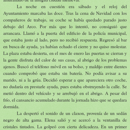
La noche en cuestión era sábado y el reloj del
Ayuntamiento marcaba las doce. Tras la cena de Navidad con los
compañeros de trabajo, su coche se había quedado parado justo
debajo del Arco. Por más que lo intentó, no consiguió que
arrancara. Llamó a la puerta del edificio de la policía municipal,
que estaba justo al lado, pero no recibió respuesta. Regresó al bar
en busca de ayuda, ya habían echado el cierre y no quiso molestar.
La plaza estaba desierta, en el mes de enero las puertas se cierran y
la gente disfruta del calor de sus casas, al abrigo de los problemas
ajenos. Buscó el teléfono móvil en su bolso, y maldijo entre dientes
cuando comprobó que estaba sin batería. No podía avisar a su
marido, ni a la grúa. Decidió esperar a que apareciera otro coche,
no dudaría en prestarle ayuda, pues estaba obstruyendo la calle. Se
metió dentro del vehículo y se arrebujó en el abrigo. A pesar del
frío, el cansancio acumulado durante la jornada hizo que se quedara
dormida.
La despertó el sonido de un claxon, provenía de un sedán
negro de alta gama. Elena salió y se acercó a la ventanilla de
cristales tintados. La golpeó con cierta delicadeza. En un primer