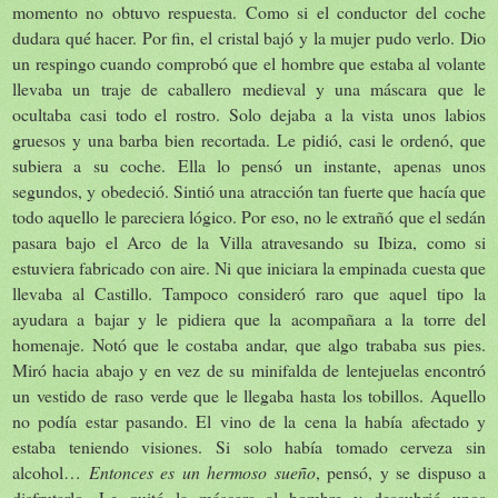
momento no obtuvo respuesta. Como si el conductor del coche
dudara qué hacer. Por fin, el cristal bajó y la mujer pudo verlo. Dio
un respingo cuando comprobó que el hombre que estaba al volante
llevaba un traje de caballero medieval y una máscara que le
ocultaba casi todo el rostro. Solo dejaba a la vista unos labios
gruesos y una barba bien recortada. Le pidió, casi le ordenó, que
subiera a su coche. Ella lo pensó un instante, apenas unos
segundos, y obedeció. Sintió una atracción tan fuerte que hacía que
todo aquello le pareciera lógico. Por eso, no le extrañó que el sedán
pasara bajo el Arco de
la Villa
atravesando su Ibiza, como si
estuviera fabricado con aire. Ni que iniciara la empinada cuesta que
llevaba al Castillo. Tampoco consideró raro que aquel tipo la
ayudara a bajar y le pidiera que la acompañara a la torre del
homenaje. Notó que le costaba andar, que algo trababa sus pies.
Miró hacia abajo y en vez de su minifalda de lentejuelas encontró
un vestido de raso verde que le llegaba hasta los tobillos. Aquello
no podía estar pasando. El vino de la cena la había afectado y
estaba teniendo visiones. Si solo había tomado cerveza sin
alcohol…
Entonces es un hermoso sueño
, pensó, y se dispuso a
disfrutarlo. Le quitó la máscara al hombre y descubrió unos