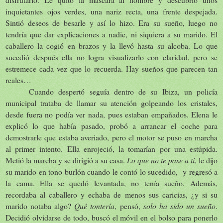
inquietantes ojos verdes, una nariz recta, una frente despejada.
Sintió deseos de besarle y así lo hizo. Era su sueño, luego no
tendría que dar explicaciones a nadie, ni siquiera a su marido. El
caballero la cogió en brazos y la llevó hasta su alcoba. Lo que
sucedió después ella no logra visualizarlo con claridad, pero se
estremece cada vez que lo recuerda. Hay sueños que parecen tan
reales…
Cuando despertó seguía dentro de su Ibiza, un policía
municipal trataba de llamar su atención golpeando los cristales,
desde fuera no podía ver nada, pues estaban empañados. Elena le
explicó lo que había pasado, probó a arrancar el coche para
demostrarle que estaba averiado, pero el motor se puso en marcha
al primer intento. Ella enrojeció, la tomarían por una estúpida.
Metió la marcha y se dirigió a su casa.
Lo que no te pase a ti
, le dijo
su marido en tono burlón cuando le contó lo sucedido, y regresó a
la cama. Ella se quedó levantada, no tenía sueño. Además,
recordaba al caballero y echaba de menos sus caricias, ¿y si su
marido notaba algo?
Qué tontería
, pensó,
solo ha sido un sueño
.
Decidió olvidarse de todo, buscó el móvil en el bolso para ponerlo