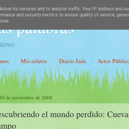
liver its services and to analyze traffic. Your IP address and u
rmance and security metrics to ensure quality of service, gene
as palabras
buse.
ORENO
ones
Mis relatos
Diario Jaén
Actos Públic
 10 de noviembre de 2008
scubriendo el mundo perdido: Cueva
ampo