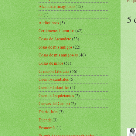
Etiqu
Alcaudete Imaginado
(15)
au
(1)
5 
Audiolibros
(5)
Certámenes literarios
(42)
Cosas de Alcaudete
(33)
cosas de mis amigos
(22)
Cosas de mis amigos/as
(46)
Cosas de niños
(51)
Creación Literaria
(56)
Cuentos caníbales
(5)
Cuentos Infantiles
(4)
Cuentos Inquietantes
(2)
Cuevas del Campo
(2)
Diario Jaén
(3)
Duende
(3)
Economía
(1)
El club de las palabras prohibidas
(11)