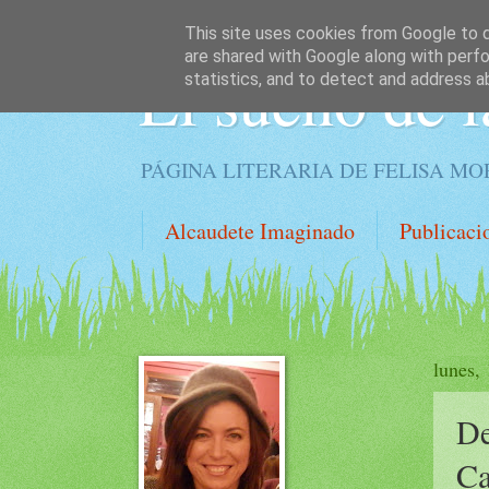
This site uses cookies from Google to de
are shared with Google along with perfo
El sueño de l
statistics, and to detect and address a
PÁGINA LITERARIA DE FELISA M
Alcaudete Imaginado
Publicaci
lunes,
De
C