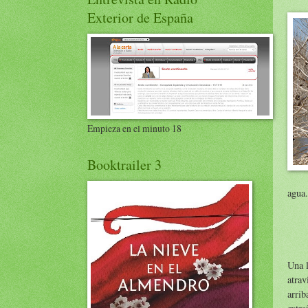
Exterior de España
Empieza en el minuto 18
Booktrailer 3
agua.
Una l
atrav
arrib