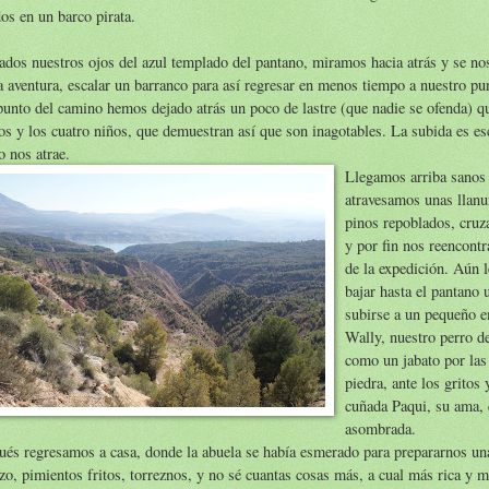
os en un barco pirata.
dos nuestros ojos del azul templado del pantano, miramos hacia atrás y se no
 aventura, escalar un barranco para así regresar en menos tiempo a nuestro pu
punto del camino hemos dejado atrás un poco de lastre (que nadie se ofenda) 
os y los cuatro niños, que demuestran así que son inagotables. La subida es es
o nos atrae.
Llegamos arriba sanos 
atravesamos unas llan
pinos repoblados, cru
y por fin nos reencont
de la expedición. Aún 
bajar hasta el pantano
subirse a un pequeño 
Wally, nuestro perro de
como un jabato por las
piedra, ante los gritos
cuñada Paqui, su ama, 
asombrada.
és regresamos a casa, donde la abuela se había esmerado para prepararnos u
zo, pimientos fritos, torreznos, y no sé cuantas cosas más, a cual más rica y m