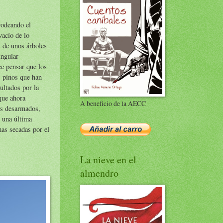
odeando el
vacío de lo
 de unos árboles
ingular
e pensar que los
 pinos que han
ultados por la
que ahora
A beneficio de la AECC
s desarmados,
r una última
mas secadas por el
La nieve en el
almendro