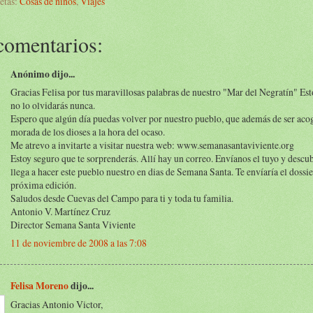
etas:
Cosas de niños
,
Viajes
comentarios:
Anónimo dijo...
Gracias Felisa por tus maravillosas palabras de nuestro "Mar del Negratín" Es
no lo olvidarás nunca.
Espero que algún día puedas volver por nuestro pueblo, que además de ser aco
morada de los dioses a la hora del ocaso.
Me atrevo a invitarte a visitar nuestra web: www.semanasantaviviente.org
Estoy seguro que te sorprenderás. Allí hay un correo. Envíanos el tuyo y descub
llega a hacer este pueblo nuestro en dias de Semana Santa. Te envíaría el dossie
próxima edición.
Saludos desde Cuevas del Campo para ti y toda tu familia.
Antonio V. Martínez Cruz
Director Semana Santa Viviente
11 de noviembre de 2008 a las 7:08
Felisa Moreno
dijo...
Gracias Antonio Victor,