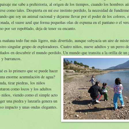
paisaje me sabe a prehistoria, al origen de los tiempos, cuando los hombres a
irse como tales. Despierta en mí ese instinto perdido, la necesidad de fundirme
ando que soy un animal racional y dejarme llevar por el poder de los colores, el
onada, el suave azul que forma pequeñas olas de espuma en el pantano o el ver
no por ser repoblado, deja de tener su encanto.
a mañana todo fue más ligero, más divertido, aunque subyacía un aire de mist
stro singular grupo de exploradores. Cuatro niños, nueve adultos y un perro d
ñados en descubrir el mundo perdido. Un mundo que transita a la
orilla de un
 y barrancos.
é es lo primero que se puede hacer
 una enorme acumulación de agua?
uda, tirar piedras, los niños
utaron como locos y los adultos
 niños, viendo como el simple acto
ger una piedra y lanzarla genera un
so impacto y unas ondas elegantes.