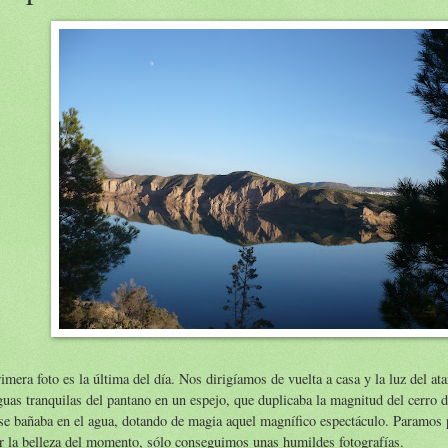
imera foto es la última del día. Nos dirigíamos de vuelta a casa y la luz del at
guas tranquilas del pantano en un espejo, que duplicaba la magnitud del cerro 
se bañaba en el agua, dotando de magia aquel magnífico espectáculo. Paramos p
r la belleza del momento, sólo conseguimos unas humildes fotografías.