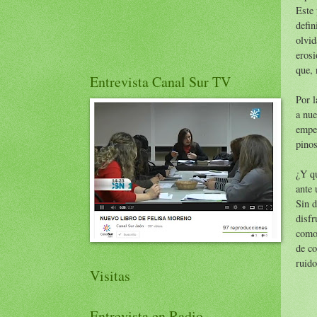
Este 
defin
olvid
erosi
que, 
Entrevista Canal Sur TV
Por l
a nue
empe
pinos
¿Y qu
ante
Sin d
disfr
como
de co
ruido
Visitas
Entrevista en Radio