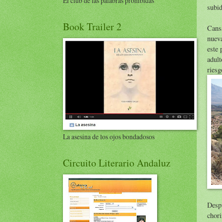
El club de las palabras prohibidas
subid
Book Trailer 2
Cansa
nueva
este 
adult
riesg
La asesina de los ojos bondadosos
Circuito Literario Andaluz
Despu
chori