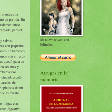
s plantea una
nto de partida. En
quedamos cinco
carpada, pero el
Mi nueva novela con
y salvos,
Edimáter
uras con pequeños
zamos un barranco
ramos con el resto
les quedó gana de
 una vez más y
Arrugas en la
embarcadero.
 ciudad, escaló
memoria
 paredes de
 y aplausos de mi
que lo miraba
nas migas con
enos digestiva.