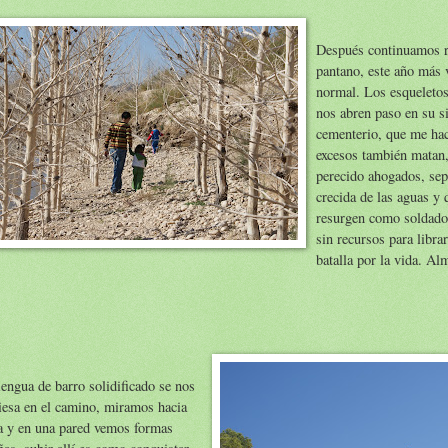
Después continuamos r
pantano, este año más 
normal. Los esqueletos
nos abren paso en su s
cementerio, que me hac
excesos también matan,
perecido ahogados, sep
crecida de las aguas y 
resurgen como soldado
sin recursos para libra
batalla por la vida. Al
engua de barro solidificado se nos
iesa en el camino, miramos hacia
a y en una pared vemos formas