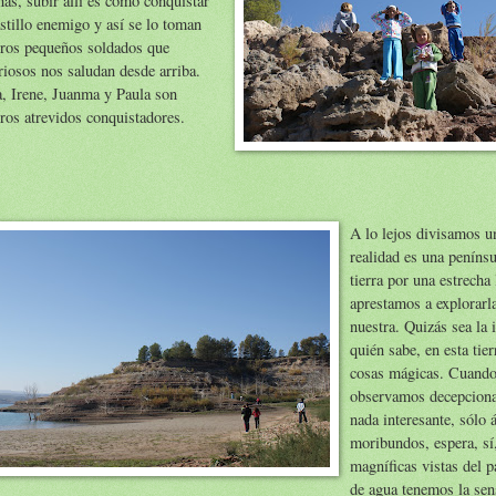
ñas, subir allí es como conquistar
stillo enemigo y así se lo toman
tros pequeños soldados que
riosos nos saludan desde arriba.
, Irene, Juanma y Paula son
ros atrevidos conquistadores.
A lo lejos di
visamos un
realidad es una penínsu
tierra por una estrecha
aprestamos a explorarla
nuestra. Quizás sea la i
quién sabe, en esta tie
cosas mágicas. Cuando 
observamos decepciona
nada interesante, sólo 
moribundos, espera, s
magníficas vistas del 
de agua tenemos la sen