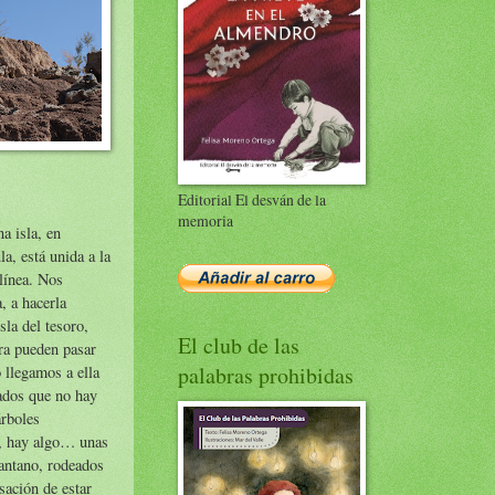
Editorial El desván de la
memoria
a isla, en
la, está unida a la
 línea. Nos
, a hacerla
sla del tesoro,
El club de las
rra pueden pasar
palabras prohibidas
llegamos a ella
dos que no hay
árboles
í, hay algo… unas
pantano, rodeados
sación de estar