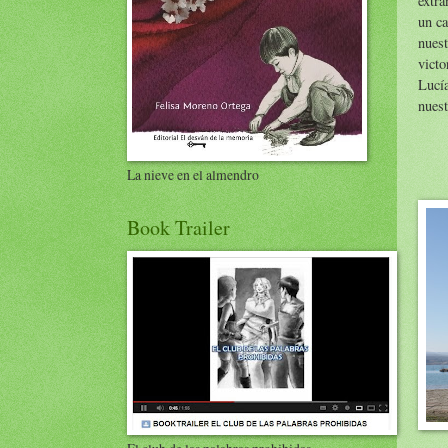
extra
un ca
nues
victo
Lucía
nuest
La nieve en el almendro
Book Trailer