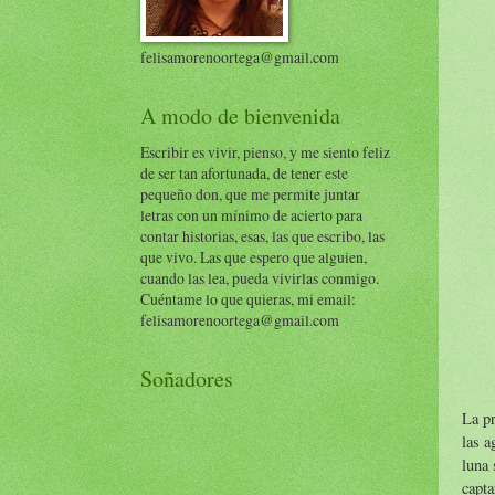
felisamorenoortega@gmail.com
A modo de bienvenida
Escribir es vivir, pienso, y me siento feliz
de ser tan afortunada, de tener este
pequeño don, que me permite juntar
letras con un mínimo de acierto para
contar historias, esas, las que escribo, las
que vivo. Las que espero que alguien,
cuando las lea, pueda vivirlas conmigo.
Cuéntame lo que quieras, mi email:
felisamorenoortega@gmail.com
Soñadores
La pr
las a
luna 
capta