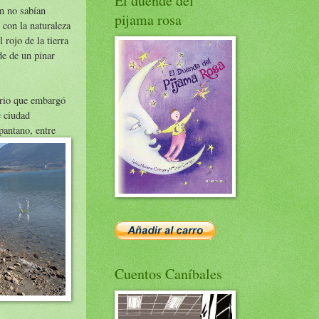
El duende del
ún no sabían
pijama rosa
 con la naturaleza
 rojo de la tierra
de de un pinar
erio que embargó
e ciudad
 pantano, entre
Cuentos Caníbales