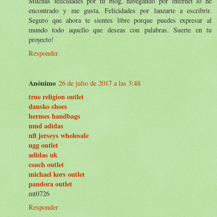
Muchas felicidades por tu blog, navegando por internet lo he
encontrado y me gusta. Felicidades por lanzarte a escribrir.
Seguro que ahora te sientes libre porque puedes expresar al
mundo todo aquello que deseas con palabras. Suerte en tu
proyecto!
Responder
Anónimo
26 de julio de 2017 a las 3:48
true religion outlet
dansko shoes
hermes handbags
nmd adidas
nfl jerseys wholesale
ugg outlet
adidas uk
coach outlet
michael kors outlet
pandora outlet
mt0726
Responder