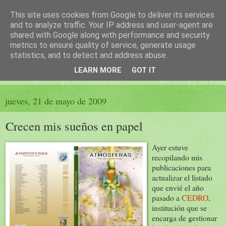
This site uses cookies from Google to deliver its services
El sueño de las palabras
and to analyze traffic. Your IP address and user-agent are
shared with Google along with performance and security
metrics to ensure quality of service, generate usage
PÁGINA LITERARIA DE FELISA MORENO
statistics, and to detect and address abuse.
LEARN MORE
GOT IT
▼
jueves, 21 de mayo de 2009
Crecen mis sueños en papel
Ayer estuve
recopilando mis
publicaciones para
actualizar el listado
que envié el año
pasado a
CEDRO
,
institución que se
encarga de gestionar