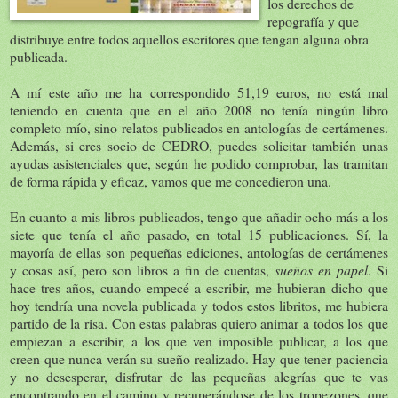
los derechos de
repografía y que
distribuye entre todos aquellos escritores que tengan alguna obra
publicada.
A mí este año me ha correspondido 51,19 euros, no está mal
teniendo en cuenta que en el año 2008 no tenía ningún libro
completo mío, sino relatos publicados en antologías de certámenes.
Además, si eres socio de CEDRO, puedes solicitar también unas
ayudas asistenciales que, según he podido comprobar, las tramitan
de forma rápida y eficaz, vamos que me concedieron una.
En cuanto a mis libros publicados, tengo que añadir ocho más a los
siete que tenía el año pasado, en total 15 publicaciones. Sí, la
mayoría de ellas son pequeñas ediciones, antologías de certámenes
y cosas así, pero son libros a fin de cuentas,
sueños en papel
. Si
hace tres años, cuando empecé a escribir, me hubieran dicho que
hoy tendría una novela publicada y todos estos libritos, me hubiera
partido de la risa. Con estas palabras quiero animar a todos los que
empiezan a escribir, a los que ven imposible publicar, a los que
creen que nunca verán su sueño realizado. Hay que tener paciencia
y no desesperar, disfrutar de las pequeñas alegrías que te vas
encontrando en el camino y recuperándose de los tropezones, que