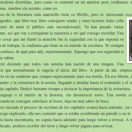
anécdotas divertidas, pero como os comenté en mi anterior post, estábamos 
nas, muchos sin asiento, como yo.
to de la literatura cada maestrillo tiene su librillo, pero es interesante esc
grados, que libro tras libro consiguen vender y tener lectores fieles (ella
umió de tener el público más incondicional). Ya han pasado varias
as, así que voy a estrujarme la memoria a ver qué consigo recordar. Una
s cosas que me llamó la atención fue la seguridad con la que exponía su
 de trabajar, la confianza que tiene en su método de escritura. Yo siempre
confusa, de aquí para allá, experimentando. Supongo que esa seguridad la
as tablas.
zó diciendo que todos sus novelas han nacido de una imagen. Una
en que normalmente le sugería el inicio del libro. A partir de ahí, empieza
ria en un cuaderno que compra expresamente para esa novela. En esa libreta, 
ento y la estructura de la novela, llegando a detallar hasta el contenido y el
da capítulo. Dedicó bastante tiempo a destacar la importancia de la estructura, f
lenguaje o el interés de la historia, sin desmerecer éstos. Una novela c
cuada no consigue satisfacer al lector, deja un mal sabor de boca.
ez iniciado el proceso de escritura de los capítulos avanza hacia adelante, sin s
nsigo explicarlo, ella nos comentó que si estaba escribiendo un párrafo y no le s
ía hasta encontrarla, no seguía hacia adelante para luego volver a revisar. A
icado, prefiero escribir del tirón y luego volver página para revisar.