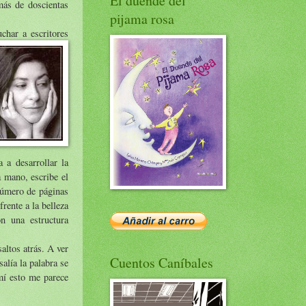
El duende del
más de doscientas
pijama rosa
uchar a es
critores
 a desarrollar la
a mano, escribe el
 número de páginas
rente a la belleza
on una estructura
altos atrás. A ver
Cuentos Caníbales
alía la palabra se
 mí esto me parece