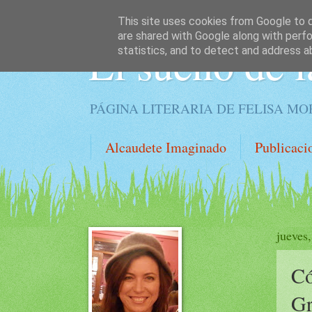
This site uses cookies from Google to de
are shared with Google along with perfo
El sueño de l
statistics, and to detect and address a
PÁGINA LITERARIA DE FELISA M
Alcaudete Imaginado
Publicaci
jueves
Có
Gr