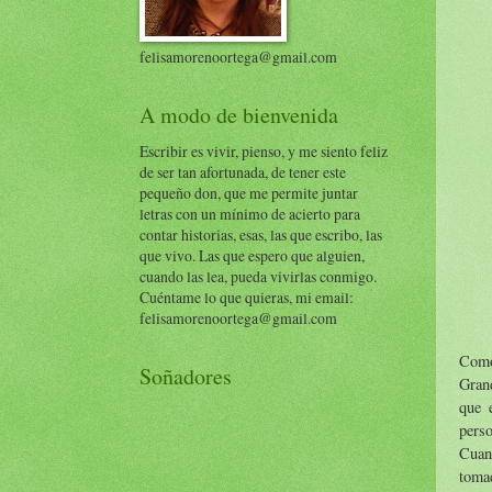
felisamorenoortega@gmail.com
A modo de bienvenida
Escribir es vivir, pienso, y me siento feliz
de ser tan afortunada, de tener este
pequeño don, que me permite juntar
letras con un mínimo de acierto para
contar historias, esas, las que escribo, las
que vivo. Las que espero que alguien,
cuando las lea, pueda vivirlas conmigo.
Cuéntame lo que quieras, mi email:
felisamorenoortega@gmail.com
Como
Soñadores
Gran
que 
perso
Cuan
tomad