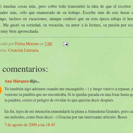
ó muchas cosas más, pero sobre todo transmitió la idea de que el escritor 
ajador más, sólo que enamorado de su trabajo. Escribe más de seis horas a
ngo, incluso en vacaciones, aunque confesó que en esta época rebaja el hor
. Me gustó su seriedad, su vocación, su amor a la lectura, su pasión por esc
 muy bien aprovechada.
icado por
Felisa Moreno
en
7:00
etas:
Creación Literaria
 comentarios:
Ana Márquez
dijo...
Yo también sigo adelante cuando me encasquillo :-) y luego vuelvo a repasar, y
venirme la palabra que no encontraba. Si te quedas parada en una frase hasta q
la palabra, corres el peligro de olvidar lo que querías decir después.
En fin, lejos de mi intención enmendarle la plana a Almudena Grandes, pero ca
sus métodos, como bien dices :-) Gracias por tan interesante artículo. Besos
7 de agosto de 2009 a las 18:45