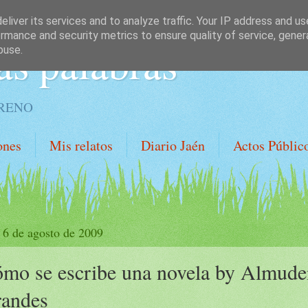
liver its services and to analyze traffic. Your IP address and u
rmance and security metrics to ensure quality of service, gene
as palabras
buse.
ORENO
ones
Mis relatos
Diario Jaén
Actos Públic
, 6 de agosto de 2009
mo se escribe una novela by Almude
andes