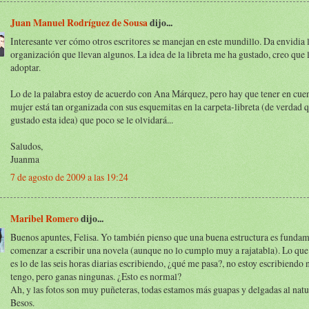
Juan Manuel Rodríguez de Sousa
dijo...
Interesante ver cómo otros escritores se manejan en este mundillo. Da envidia 
organización que llevan algunos. La idea de la libreta me ha gustado, creo que 
adoptar.
Lo de la palabra estoy de acuerdo con Ana Márquez, pero hay que tener en cuen
mujer está tan organizada con sus esquemitas en la carpeta-libreta (de verdad 
gustado esta idea) que poco se le olvidará...
Saludos,
Juanma
7 de agosto de 2009 a las 19:24
Maribel Romero
dijo...
Buenos apuntes, Felisa. Yo también pienso que una buena estructura es fundam
comenzar a escribir una novela (aunque no lo cumplo muy a rajatabla). Lo qu
es lo de las seis horas diarias escribiendo, ¿qué me pasa?, no estoy escribiendo
tengo, pero ganas ningunas. ¿Esto es normal?
Ah, y las fotos son muy puñeteras, todas estamos más guapas y delgadas al natura
Besos.