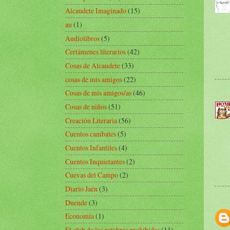
Alcaudete Imaginado
(15)
au
(1)
Audiolibros
(5)
Certámenes literarios
(42)
Cosas de Alcaudete
(33)
cosas de mis amigos
(22)
Cosas de mis amigos/as
(46)
Cosas de niños
(51)
Creación Literaria
(56)
Cuentos caníbales
(5)
Cuentos Infantiles
(4)
Cuentos Inquietantes
(2)
Cuevas del Campo
(2)
Diario Jaén
(3)
Duende
(3)
Economía
(1)
El club de las palabras prohibidas
(11)