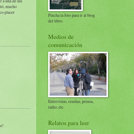
ir a una de sus
stó, mucho
co placer
Pincha la foto para ir al blog
del libro.
Medios de
comunicación
Entrevistas, reseñas, prensa,
radio, etc.
Relatos para leer
jo!