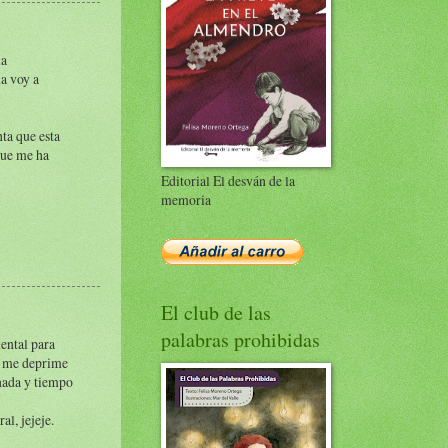
la
la voy a
ta que esta
que me ha
Editorial El desván de la
memoria
El club de las
palabras prohibidas
ental para
e me deprime
 nada y tiempo
l, jejeje.