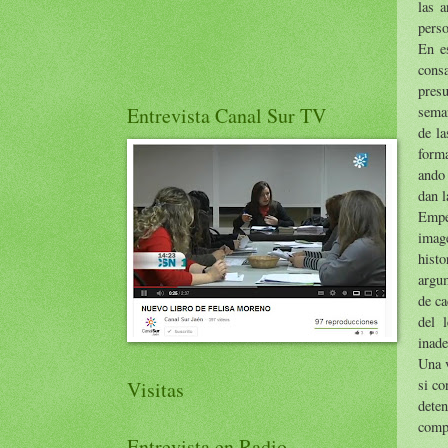
las 
perso
En es
consa
pres
seman
Entrevista Canal Sur TV
de la
forma
ando 
dan l
Empe
imag
histo
argum
de ca
del 
inade
Una v
si co
Visitas
deten
compl
Entrevista en Radio