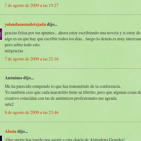
7 de agosto de 2009 a las 19:27
yolandasaenzdetejada
dijo...
gracias felisa por tus apuntes... ahora estoy escribiendo una novela y si estoy d
algo es en que hay que escribir todos los días... luego lo demás es muy interes
pero sobre todo esto.
milgracias
7 de agosto de 2009 a las 22:16
Anónimo dijo...
Me ha parecido estupendo lo que has transmitido de la conferencia.
Yo también creo que cada maestrillo tiene su librillo, pero que algunas cosas d
creativo coincidan con las de auténticos profesionales me agrada.
salu2
8 de agosto de 2009 a las 23:46
Alosia
dijo...
¡Que suerte has tenido por asistir a esta charla de Almudena Grandes!