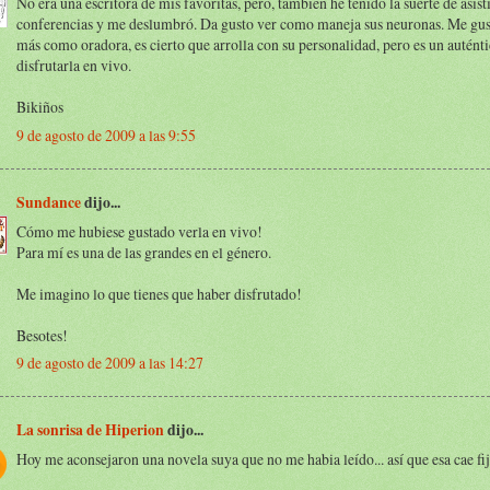
No era una escritora de mis favoritas, pero, también he tenido la suerte de asist
conferencias y me deslumbró. Da gusto ver como maneja sus neuronas. Me gu
más como oradora, es cierto que arrolla con su personalidad, pero es un auténti
disfrutarla en vivo.
Bikiños
9 de agosto de 2009 a las 9:55
Sundance
dijo...
Cómo me hubiese gustado verla en vivo!
Para mí es una de las grandes en el género.
Me imagino lo que tienes que haber disfrutado!
Besotes!
9 de agosto de 2009 a las 14:27
La sonrisa de Hiperion
dijo...
Hoy me aconsejaron una novela suya que no me habia leído... así que esa cae fi