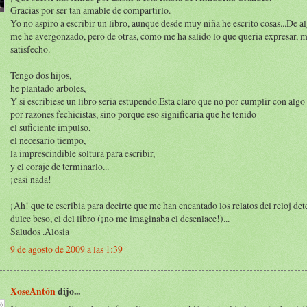
Gracias por ser tan amable de compartirlo.
Yo no aspiro a escribir un libro, aunque desde muy niña he escrito cosas...De al
me he avergonzado, pero de otras, como me ha salido lo que queria expresar, 
satisfecho.
Tengo dos hijos,
he plantado arboles,
Y si escribiese un libro seria estupendo.Esta claro que no por cumplir con alg
por razones fechicistas, sino porque eso significaria que he tenido
el suficiente impulso,
el necesario tiempo,
la imprescindible soltura para escribir,
y el coraje de terminarlo...
¡casi nada!
¡Ah! que te escribia para decirte que me han encantado los relatos del reloj det
dulce beso, el del libro (¡no me imaginaba el desenlace!)...
Saludos .Alosia
9 de agosto de 2009 a las 1:39
XoseAntón
dijo...