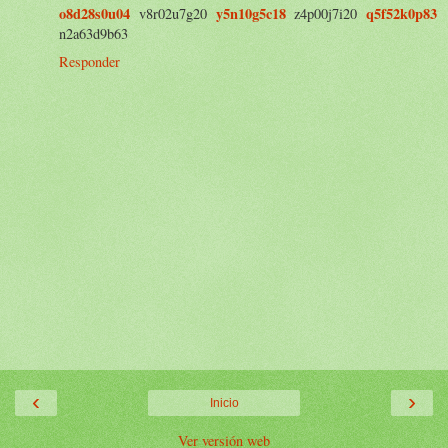
o8d28s0u04
y5n10g5c18
q5f52k0p83
v8r02u7g20
z4p00j7i20
n2a63d9b63
Responder
‹
›
Inicio
Ver versión web