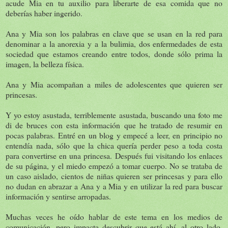
acude Mia en tu auxilio para liberarte de esa comida que no
deberías haber ingerido.
Ana y Mia son los palabras en clave que se usan en la red para
denominar a la anorexia y a la bulimia, dos enfermedades de esta
sociedad que estamos creando entre todos, donde sólo prima la
imagen, la belleza física.
Ana y Mia acompañan a miles de adolescentes que quieren ser
princesas.
Y yo estoy asustada, terriblemente asustada, buscando una foto me
di de bruces con esta información que he tratado de resumir en
pocas palabras. Entré en un blog y empecé a leer, en principio no
entendía nada, sólo que la chica quería perder peso a toda costa
para convertirse en una princesa. Después fui visitando los enlaces
de su página, y el miedo empezó a tomar cuerpo. No se trataba de
un caso aislado, cientos de niñas quieren ser princesas y para ello
no dudan en abrazar a Ana y a Mia y en utilizar la red para buscar
información y sentirse arropadas.
Muchas veces he oído hablar de este tema en los medios de
comunicación, pero impacta descubrir que está ahí, al otro lado,