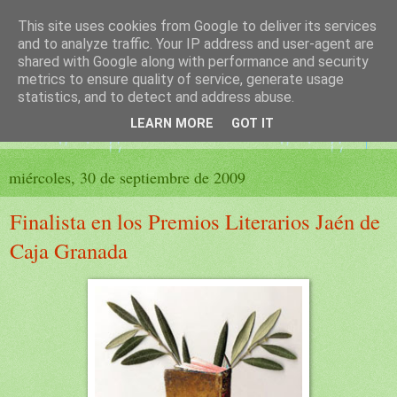
This site uses cookies from Google to deliver its services
El sueño de las palabras
and to analyze traffic. Your IP address and user-agent are
shared with Google along with performance and security
metrics to ensure quality of service, generate usage
PÁGINA LITERARIA DE FELISA MORENO
statistics, and to detect and address abuse.
LEARN MORE
GOT IT
▼
miércoles, 30 de septiembre de 2009
Finalista en los Premios Literarios Jaén de
Caja Granada