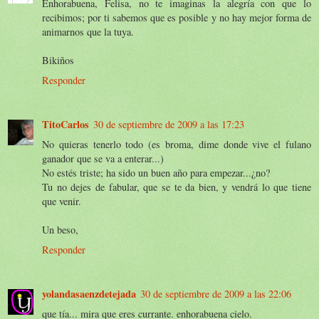
Enhorabuena, Felisa, no te imaginas la alegría con que lo
recibimos; por ti sabemos que es posible y no hay mejor forma de
animarnos que la tuya.
Bikiños
Responder
TitoCarlos
30 de septiembre de 2009 a las 17:23
No quieras tenerlo todo (es broma, dime donde vive el fulano
ganador que se va a enterar...)
No estés triste; ha sido un buen año para empezar...¿no?
Tu no dejes de fabular, que se te da bien, y vendrá lo que tiene
que venir.
Un beso,
Responder
yolandasaenzdetejada
30 de septiembre de 2009 a las 22:06
que tía... mira que eres currante. enhorabuena cielo.