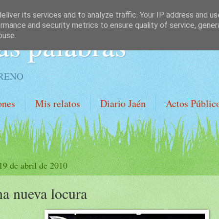
liver its services and to analyze traffic. Your IP address and u
rmance and security metrics to ensure quality of service, gene
as palabras
buse.
ORENO
ones
Mis relatos
Diario Jaén
Actos Públic
19 de abril de 2010
a nueva locura