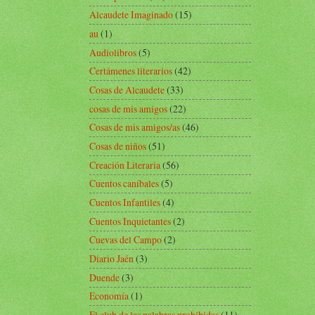
Alcaudete Imaginado
(15)
au
(1)
Audiolibros
(5)
Certámenes literarios
(42)
Cosas de Alcaudete
(33)
cosas de mis amigos
(22)
Cosas de mis amigos/as
(46)
Cosas de niños
(51)
Creación Literaria
(56)
Cuentos caníbales
(5)
Cuentos Infantiles
(4)
Cuentos Inquietantes
(2)
Cuevas del Campo
(2)
Diario Jaén
(3)
Duende
(3)
Economía
(1)
El club de las palabras prohibidas
(11)