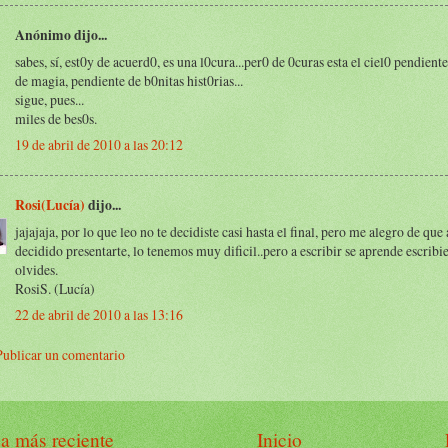
Anónimo dijo...
sabes, sí, est0y de acuerd0, es una l0cura...per0 de 0curas esta el ciel0 pendient
de magia, pendiente de b0nitas hist0rias...
sigue, pues...
miles de bes0s.
19 de abril de 2010 a las 20:12
Rosi(Lucía)
dijo...
jajajaja, por lo que leo no te decidiste casi hasta el final, pero me alegro de que 
decidido presentarte, lo tenemos muy dificil..pero a escribir se aprende escribi
olvides.
RosiS. (Lucía)
22 de abril de 2010 a las 13:16
Publicar un comentario
a más reciente
Inicio