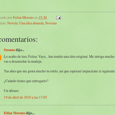
icado por
Felisa Moreno
en
15:30
etas:
Novela: Una idea absurda
,
Novelas
comentarios:
Susana
dijo...
Lo acabo de leer, Felisa. Vaya... has tenido una idea original. Me intriga much
vas a desenredar la madeja.
Yas abes que me gusta mucho tu estilo, así que esperaré impaciente el siguiente
¿Cuándo tienes que entregarlo?
Un abrazo.
19 de abril de 2010 a las 17:05
Felisa Moreno
dijo...