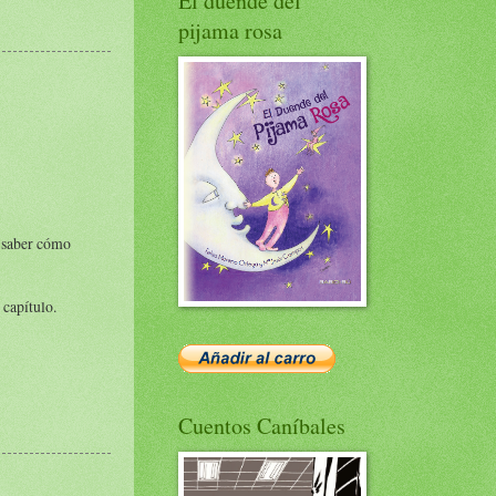
El duende del
pijama rosa
o saber cómo
 capítulo.
Cuentos Caníbales