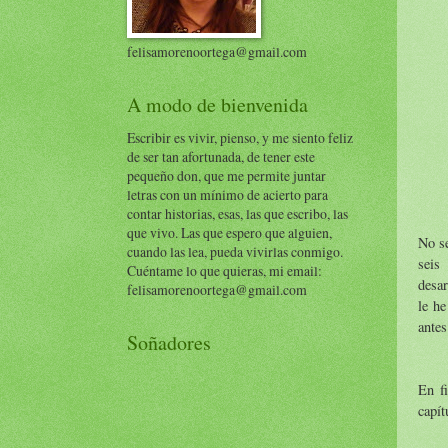
felisamorenoortega@gmail.com
A modo de bienvenida
Escribir es vivir, pienso, y me siento feliz
de ser tan afortunada, de tener este
pequeño don, que me permite juntar
letras con un mínimo de acierto para
contar historias, esas, las que escribo, las
que vivo. Las que espero que alguien,
No se
cuando las lea, pueda vivirlas conmigo.
seis
Cuéntame lo que quieras, mi email:
desar
felisamorenoortega@gmail.com
le he
antes
Soñadores
En fi
capít