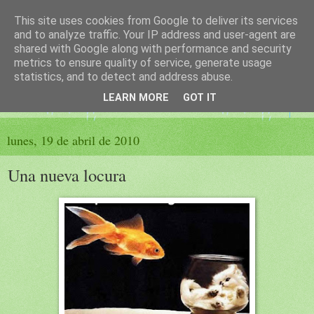
This site uses cookies from Google to deliver its services
El sueño de las palabras
and to analyze traffic. Your IP address and user-agent are
shared with Google along with performance and security
metrics to ensure quality of service, generate usage
PÁGINA LITERARIA DE FELISA MORENO
statistics, and to detect and address abuse.
LEARN MORE
GOT IT
▼
lunes, 19 de abril de 2010
Una nueva locura