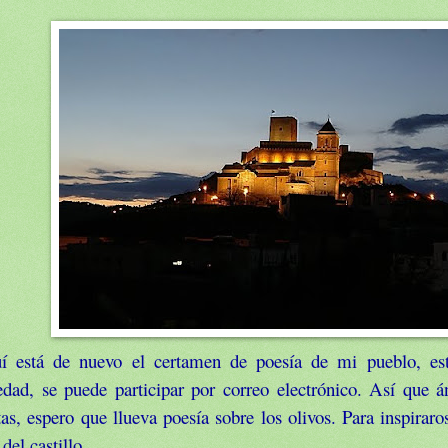
í está de nuevo el certamen de poesía de mi pueblo, es
edad, se puede participar por correo electrónico. Así que 
as, espero que llueva poesía sobre los olivos. Para inspiraro
 del castillo.