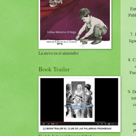
Ent
Públ
7. 
liga
La nieve en el almendro
8. C
Book Trailer
Fue
9. D
to
c
m
p