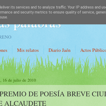
liver its services and to analyze traffic. Your IP address and u
rmance and security metrics to ensure quality of service, gene
as palabras
buse.
ORENO
ones
Mis relatos
Diario Jaén
Actos Públic
, 16 de julio de 2010
I PREMIO DE POESÍA BREVE CI
E ALCAUDETE