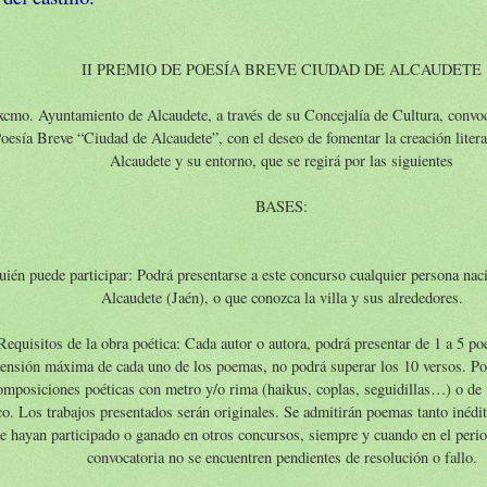
II PREMIO DE POESÍA BREVE CIUDAD DE ALCAUDETE
xcmo. Ayuntamiento de Alcaudete, a través de su Concejalía de Cultura, convoc
oesía Breve “Ciudad de Alcaudete”, con el deseo de fomentar la creación litera
Alcaudete y su entorno, que se regirá por las siguientes
BASES:
uién puede participar: Podrá presentarse a este concurso cualquier persona naci
Alcaudete (Jaén), o que conozca la villa y sus alrededores.
Requisitos de la obra poética: Cada autor o autora, podrá presentar de 1 a 5 p
tensión máxima de cada uno de los poemas, no podrá superar los 10 versos. P
omposiciones poéticas con metro y/o rima (haikus, coplas, seguidillas…) o de v
co. Los trabajos presentados serán originales. Se admitirán poemas tanto inédi
e hayan participado o ganado en otros concursos, siempre y cuando en el perio
convocatoria no se encuentren pendientes de resolución o fallo.