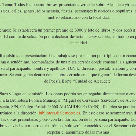
. Tema: Todos los poemas breves presentados versarán sobre Alcaudete y/o su
isajes, calles, gentes, idiosincrasia, fiestas, personajes históricos o populares, 
motivo relacionado con la localidad.
emios: Se establecerá un primer premio de 300€ y lote de libros, y dos accésit
s. El comité de selección podrá declarar desierta la convocatoria, en todo o en 
de calidad.
 Requisitos de presentación: Los trabajos se presentarán por triplicado, mecan
ema o seudónimo, acompañados de una plica cerrada donde constará la siguien
tiva al participante: nombre y apellidos, D.N.I., dirección postal, teléfono y cor
acto. Se entregarán dentro de un sobre cerrado en el que figurará de forma des
de Poesía Breve “Ciudad de Alcaudete”.
Plazo y lugar de admisión: Las obras podrán ser entregadas directamente o env
al a la Biblioteca Pública Municipal “Miguel de Cervantes Saavedra”, de Alcau
santa, S/N, Código Postal: 23660 ALCAUDETE (JAEN). También se podrán e
trónico a la dirección:
biblioteca@alcaudete.es
. En este caso se acompañarán d
 las obras presentadas y otro con la información de la persona participante. Los
bras enviadas por correo electrónico, solo serán conocidos por el Secretario de
respetar el anonimato de las mismas.