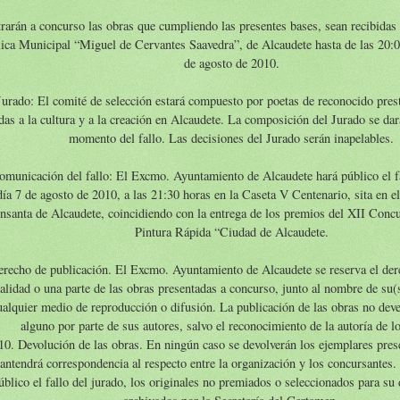
rarán a concurso las obras que cumpliendo las presentes bases, sean recibidas 
ica Municipal “Miguel de Cervantes Saavedra”, de Alcaudete hasta de las 20:0
de agosto de 2010.
Jurado: El comité de selección estará compuesto por poetas de reconocido pres
das a la cultura y a la creación en Alcaudete. La composición del Jurado se dar
momento del fallo. Las decisiones del Jurado serán inapelables.
omunicación del fallo: El Excmo. Ayuntamiento de Alcaudete hará público el fa
día 7 de agosto de 2010, a las 21:30 horas en la Caseta V Centenario, sita en e
nsanta de Alcaudete, coincidiendo con la entrega de los premios del XII Conc
Pintura Rápida “Ciudad de Alcaudete.
erecho de publicación. El Excmo. Ayuntamiento de Alcaudete se reserva el dere
talidad o una parte de las obras presentadas a concurso, junto al nombre de su(
ualquier medio de reproducción o difusión. La publicación de las obras no dev
alguno por parte de sus autores, salvo el reconocimiento de la autoría de lo
10. Devolución de las obras. En ningún caso se devolverán los ejemplares pres
antendrá correspondencia al respecto entre la organización y los concursantes
úblico el fallo del jurado, los originales no premiados o seleccionados para su