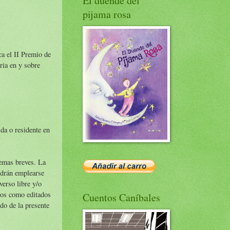
El duende del
pijama rosa
a el II Premio de
ria en y sobre
da o residente en
oemas breves. La
odrán emplearse
erso libre y/o
tos como editados
Cuentos Caníbales
do de la presente