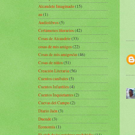
Alcaudete Imaginado
(15)
au
(1)
Audiolibros
(5)
Certámenes literarios
(42)
Cosas de Alcaudete
(33)
cosas de mis amigos
(22)
Cosas de mis amigos/as
(46)
Cosas de niños
(51)
Creación Literaria
(56)
Cuentos caníbales
(5)
Cuentos Infantiles
(4)
Cuentos Inquietantes
(2)
Cuevas del Campo
(2)
Diario Jaén
(3)
Duende
(3)
Economía
(1)
El club de las palabras prohibidas
(11)