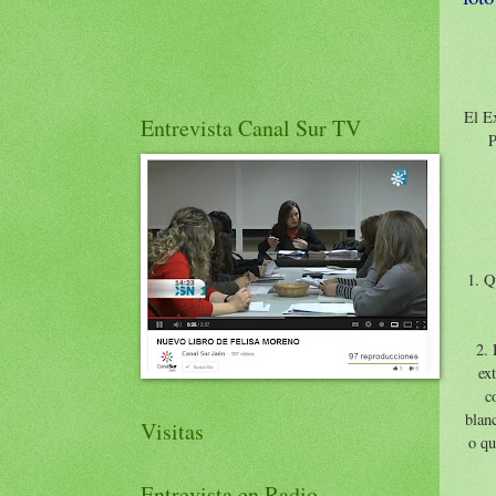
El E
Entrevista Canal Sur TV
P
1. Q
2. 
ex
c
blan
Visitas
o qu
Entrevista en Radio