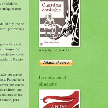
s alrededores:
o cualquier otro
 de 100€ y lote de
parte, por razones
ografiados y con
te información
A beneficio de la AECC
reo electrónico de
tacada: II Premio
iadas por correo
La nieve en el
dete. Parque de la
almendro
nviar por correo
os archivos, uno
 titulares de las
l Jurado, para