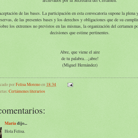
archivados por la Secretaría del Certamen.
Aceptación de las bases. La participación en esta convocatoria supone la plena y
eservas, de las presentes bases y los derechos y obligaciones que de su cumpli
obre los extremos no previstos en las mismas, la organización del certamen p
decisiones que estime pertinentes.
Abre, que viene el aire
de tu palabra…¡abre!
(Miguel Hernández)
icado por
Felisa Moreno
en
18:34
etas:
Certámenes literarios
comentarios:
María
dijo...
Hola Felisa.