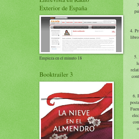
3
Exterior de España
pa
4. Pr
libro
5.
Empieza en el minuto 18
l
rela
Booktrailer 3
cont
6. 
post
Fuen
elec
con
o