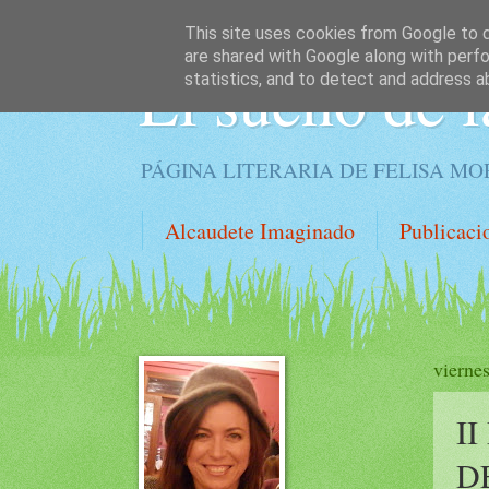
This site uses cookies from Google to de
are shared with Google along with perfo
El sueño de l
statistics, and to detect and address a
PÁGINA LITERARIA DE FELISA M
Alcaudete Imaginado
Publicaci
viernes
I
D