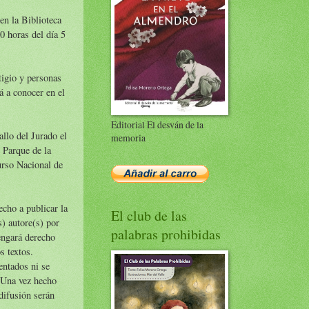
en la Biblioteca
0 horas del día 5
tigio y personas
á a conocer en el
Editorial El desván de la
llo del Jurado el
memoria
l Parque de la
urso Nacional de
cho a publicar la
El club de las
s) autore(s) por
palabras prohibidas
engará derecho
s textos.
entados ni se
. Una vez hecho
 difusión serán