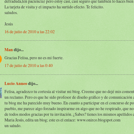
defraduda,ten paciencia) pero estoy casi, casi seguro que también lo haces bien
La tarjeta de visita y el impacto ha surtido efecto. Te felicito.
saludos.
Jesús
16 de julio de 2010 a las 22:02
Man
dijo...
Gracias Felisa, pero no es mi fuerte.
17 de julio de 2010 a las 0:40
Lucio Anneo
dijo...
Felisa, agradezco tu cortesía al visitar mi blog. Creeme que no dejé mis come
un reclamo. Pero es que he sido profesor de diseño gráfico y de comunicación 
tu blog me ha parecido muy bueno. En cuanto a participar en el concurso de po
pueblo, me parece algo forzado inspirarme en algo que no he respirado, que no
de todos modos gracias por tu invitación. ¿Sabes? tienes los mismos apellidos q
Maria Jesús, edita un blog; este es el enlace: www.onirco.blogspot.com
un saludo.