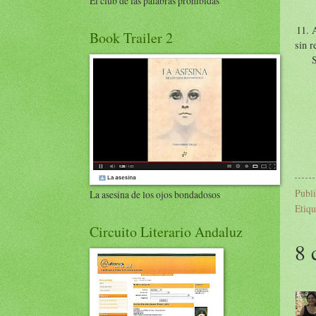
El club de las palabras prohibidas
11. 
Book Trailer 2
sin r
S
Publ
La asesina de los ojos bondadosos
Etiqu
Circuito Literario Andaluz
8 