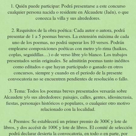
1. Quién puede participar: Podrá presentarse a este concurso
cualquier persona nacida o residente en Alcaudete (Jaén), o que
conozca la villa y sus alrededores.
2. Requisitos de la obra poética: Cada autor o autora, podrá
presentar de 1 a 5 poemas breves. La extensión máxima de cada
uno de los poemas, no podrá superar los 10 versos. Podrán
emplearse composiciones poéticas con metro y/o rima (haikus,
coplas, seguidillas…) o de verso libre y/o blanco. Los trabajos
presentados serán originales. Se admitirán poemas tanto inéditos
como editados o que hayan participado o ganado en otros
concursos, siempre y cuando en el periodo de la presente
convocatoria no se encuentren pendientes de resolución o fallo.
3. Tema: Todos los poemas breves presentados versarán sobre
Alcaudete y/o sus alrededores: paisajes, calles, gentes, idiosincrasia,
fiestas, personajes históricos o populares, o cualquier otro motivo
relacionado con la localidad.
4. Premios: Se establecerá un primer premio de 300€ y lote de
libros, y dos accésit de 100€ y lote de libros. El comité de selección
podrá declarar desierta la convocatoria, en todo o en parte, por