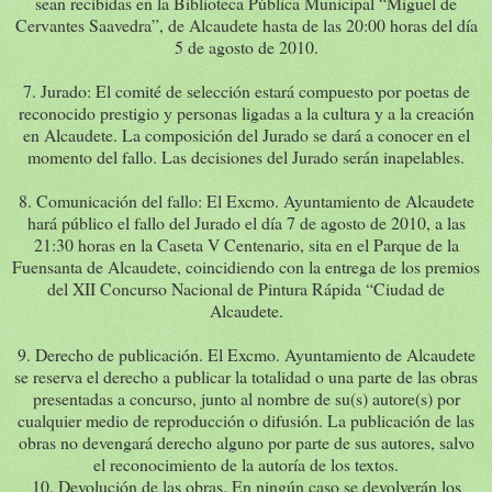
sean recibidas en la Biblioteca Pública Municipal “Miguel de
Cervantes Saavedra”, de Alcaudete hasta de las 20:00 horas del día
5 de agosto de 2010.
7. Jurado: El comité de selección estará compuesto por poetas de
reconocido prestigio y personas ligadas a la cultura y a la creación
en Alcaudete. La composición del Jurado se dará a conocer en el
momento del fallo. Las decisiones del Jurado serán inapelables.
8. Comunicación del fallo: El Excmo. Ayuntamiento de Alcaudete
hará público el fallo del Jurado el día 7 de agosto de 2010, a las
21:30 horas en la Caseta V Centenario, sita en el Parque de la
Fuensanta de Alcaudete, coincidiendo con la entrega de los premios
del XII Concurso Nacional de Pintura Rápida “Ciudad de
Alcaudete.
9. Derecho de publicación. El Excmo. Ayuntamiento de Alcaudete
se reserva el derecho a publicar la totalidad o una parte de las obras
presentadas a concurso, junto al nombre de su(s) autore(s) por
cualquier medio de reproducción o difusión. La publicación de las
obras no devengará derecho alguno por parte de sus autores, salvo
el reconocimiento de la autoría de los textos.
10. Devolución de las obras. En ningún caso se devolverán los