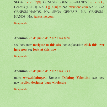
SEGA
1xbet 먹튀
GENESIS. GENESIS-HANDS.
sol.edu.kg
Genesis (JP-EU). NA.
1등 사이트
NA.
worrione.com
NA. SEGA
GENESIS-HANDS. NA. SEGA GENESIS. NA. GENESIS-
HANDS. NA.
jancasino.com
Responder
Anónimo
26 de junio de 2022 a las 8:56
navigate to this site
click this over
see here now
her explanation
here now
look at this now
see
Responder
Anónimo
28 de junio de 2022 a las 3:43
www.dolabuy.ru
Dolabuy Valentino
more
Bonuses
see here
replica designer bags wholesale
now
Responder