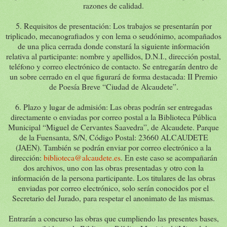
razones de calidad.
5. Requisitos de presentación: Los trabajos se presentarán por
triplicado, mecanografiados y con lema o seudónimo, acompañados
de una plica cerrada donde constará la siguiente información
relativa al participante: nombre y apellidos, D.N.I., dirección postal,
teléfono y correo electrónico de contacto. Se entregarán dentro de
un sobre cerrado en el que figurará de forma destacada: II Premio
de Poesía Breve “Ciudad de Alcaudete”.
6. Plazo y lugar de admisión: Las obras podrán ser entregadas
directamente o enviadas por correo postal a la Biblioteca Pública
Municipal “Miguel de Cervantes Saavedra”, de Alcaudete. Parque
de la Fuensanta, S/N, Código Postal: 23660 ALCAUDETE
(JAEN). También se podrán enviar por correo electrónico a la
dirección:
biblioteca@alcaudete.es
. En este caso se acompañarán
dos archivos, uno con las obras presentadas y otro con la
información de la persona participante. Los titulares de las obras
enviadas por correo electrónico, solo serán conocidos por el
Secretario del Jurado, para respetar el anonimato de las mismas.
Entrarán a concurso las obras que cumpliendo las presentes bases,