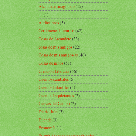
Alcaudete Imaginado
(15)
au
(1)
Audiolibros
(5)
Certámenes literarios
(42)
Cosas de Alcaudete
(33)
cosas de mis amigos
(22)
Cosas de mis amigos/as
(46)
Cosas de niños
(51)
Creación Literaria
(56)
Cuentos caníbales
(5)
Cuentos Infantiles
(4)
Cuentos Inquietantes
(2)
Cuevas del Campo
(2)
Diario Jaén
(3)
Duende
(3)
Economía
(1)
El club de las palabras prohibidas
(11)