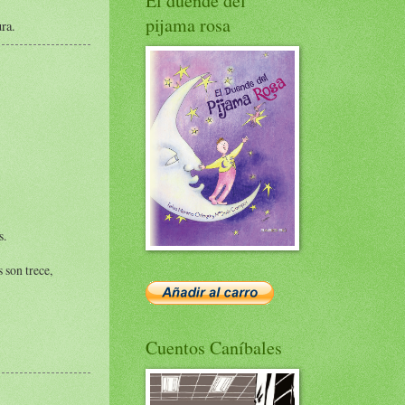
El duende del
pijama rosa
ura.
s.
 son trece,
Cuentos Caníbales