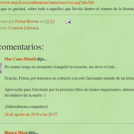
//www.march.es/conferencias/anteriores/voz.asp?id=364
que os gustará, sobre todo a aquellos que lleváis dentro el veneno de la literat
icado por
Felisa Moreno
en
15:53
etas:
Creación Literaria
comentarios:
Mar Cano Montil
dijo...
En cuanto tenga un momento tranquilo lo escucho, me llevo el link...
Gracias, Felisa, por tenernos en contacto con este fascinante mundo de las letra
Aprovecho para felicitarte por tu próximo libro de relatos inquietantes, además
mi número de la suerte :)
¡Enhorabuena compañera!
24 de agosto de 2010 a las 20:57
Blanca Miosi
dijo...