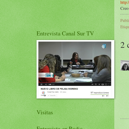
http:
Creo 
Publ
Etiqu
Entrevista Canal Sur TV
2 
Visitas
Entrevista en Radio