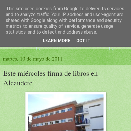
This site uses cookies from Google to deliver its services
El sueño de las palabras
and to analyze traffic. Your IP address and user-agent are
shared with Google along with performance and security
metrics to ensure quality of service, generate usage
PÁGINA LITERARIA DE FELISA MORENO
statistics, and to detect and address abuse.
LEARN MORE
GOT IT
▼
martes, 10 de mayo de 2011
Este miércoles firma de libros en
Alcaudete