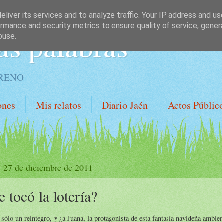
liver its services and to analyze traffic. Your IP address and u
rmance and security metrics to ensure quality of service, gene
as palabras
buse.
ORENO
ones
Mis relatos
Diario Jaén
Actos Públic
, 27 de diciembre de 2011
e tocó la lotería?
sólo un reintegro, y ¿a Juana, la protagonista de esta fantasía navideña ambien