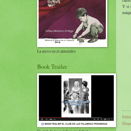
cuest
Y si 
máqu
La nieve en el almendro
Book Trailer
Publ
Etiqu