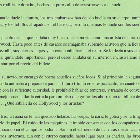
s rodillas coloradas, hechas un puro callo de arrastrarse por el suelo.
na le duele la cintura, los tres embarazos han dejado huella en su cuerpo, tamb
s, y los tobillos atrapados en el barro…, pero lo que más le duele son los sue
 pueblo decían que bailaba muy bien, que se movía como una artista de cine, d
wood. Hasta poco antes de casarse se imaginaba subiendo al avión que la llevar
ez allí, sus piernas largas y su cara bonita harían el resto. Se lo decía a sus a
la, quitándole importancia, pero el deseo anidaba en su interior, incluso llamó a
ntar por el precio del billete.
 su novio, se encargó de borrar aquellos sueños locos. Si al principio le seguía 
so la animaba a prepararse para su futuro triunfo en el espectáculo, en cuanto 
o con la suficiente autoridad, le prohibió hablar de tonterías, y trataba de conv
 mejor cuenta dar la entrada para un piso que gastar los ahorros en un billete d
… ¿Qué sabía ella de Hollywood y los artistas?
frío, a Juana se le han quedado heladas las orejas, la nariz le gotea y se la lim
lo de papel. El ruido de las máquinas le impide conversar con los compañero
, cuando en el campo se podía hablar sin el estruendo de las varas mecánicas, n
os inviernos, aún con el cuerpo cansado, había lugar para las charlas, las bro