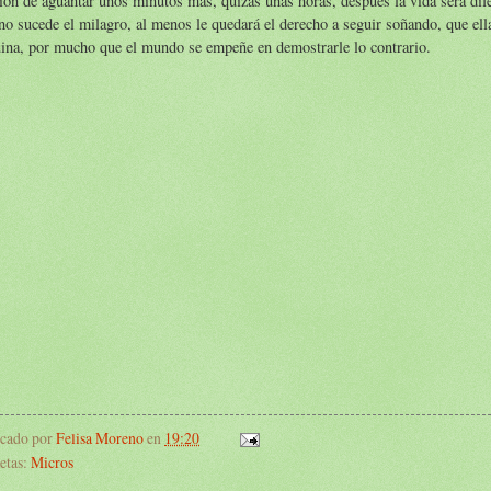
ión de aguantar unos minutos más, quizás unas horas, después la vida será dif
no sucede el milagro, al menos le quedará el derecho a seguir soñando, que ell
ina, por mucho que el mundo se empeñe en demostrarle lo contrario.
icado por
Felisa Moreno
en
19:20
etas:
Micros