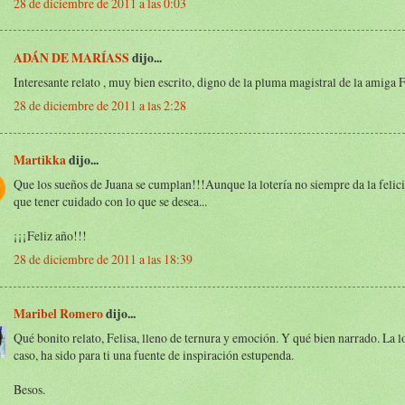
28 de diciembre de 2011 a las 0:03
ADÁN DE MARÍASS
dijo...
Interesante relato , muy bien escrito, digno de la pluma magistral de la amiga F
28 de diciembre de 2011 a las 2:28
Martikka
dijo...
Que los sueños de Juana se cumplan!!!Aunque la lotería no siempre da la felic
que tener cuidado con lo que se desea...
¡¡¡Feliz año!!!
28 de diciembre de 2011 a las 18:39
Maribel Romero
dijo...
Qué bonito relato, Felisa, lleno de ternura y emoción. Y qué bien narrado. La lo
caso, ha sido para ti una fuente de inspiración estupenda.
Besos.