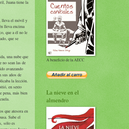
il, Juana tiene la
 lleva el móvil y
ién lleva encima
o, que a él no le
tado, que se
vida, una nube que
A beneficio de la AECC
ue no sean las de
 ido avanzando
n sus años de
licaba la lección.
itió, en sexto
La nieve en el
de pena, más bien
cuela.
almendro
os que atesora en
pasa. Sube el
s, sólo es