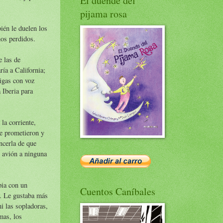
El duende del
pijama rosa
ién le duelen los
ños perdidos.
e las de
ía a California;
migas con voz
 Iberia para
la corriente,
se prometieron y
encerla de que
e avión a ninguna
pia con un
Cuentos Caníbales
s. Le gustaba más
i las sopladoras,
mas, los