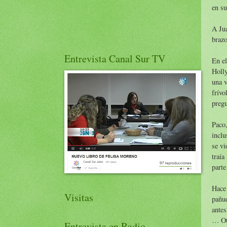
en su
A Jua
brazo
Entrevista Canal Sur TV
En el
Holly
una v
frívo
pregu
Paco,
inclu
se vi
traía
parte
Hace 
Visitas
pañue
antes
… Otr
Entrevista en Radio