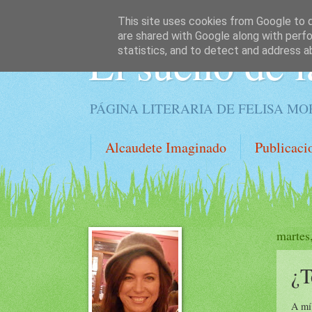
This site uses cookies from Google to de
are shared with Google along with perfo
El sueño de l
statistics, and to detect and address a
PÁGINA LITERARIA DE FELISA M
Alcaudete Imaginado
Publicaci
martes
¿T
A mí 