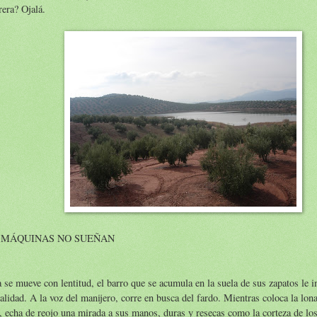
rera? Ojalá.
 MÁQUINAS NO SUEÑAN
 se mueve con lentitud, el barro que se acumula en la suela de sus zapatos le 
lidad. A la voz del manijero, corre en busca del fardo. Mientras coloca la lona
, echa de reojo una mirada a sus manos, duras y resecas como la corteza de los