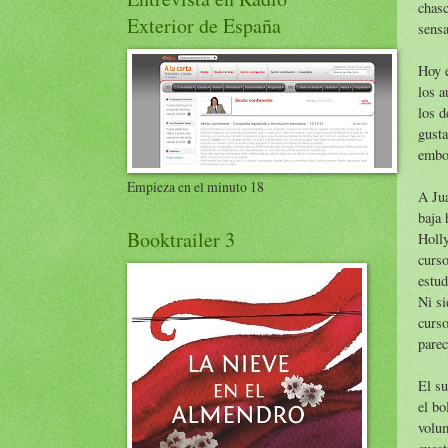
chasc
Exterior de España
sens
Hoy e
los a
los d
gusta
embo
Empieza en el minuto 18
A Jua
baja 
Booktrailer 3
Holly
curso
estud
Ni si
curso
parec
El su
el bo
volum