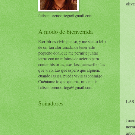
oliva
felisamorenoortega@gmail.com
A modo de bienvenida
Escribir es vivir, pienso, y me siento feliz
de ser tan afortunada, de tener este
pequeño don, que me permite juntar
letras con un mínimo de acierto para
contar historias, esas, las que escribo, las
que vivo. Las que espero que alguien,
cuando las lea, pueda vivirlas conmigo.
Cuéntame lo que quieras, mi email:
felisamorenoortega@gmail.com
LAS
Soñadores
Juana
norma
árbol