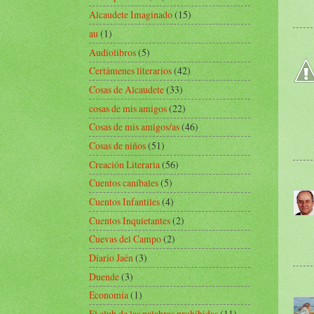
Alcaudete Imaginado
(15)
au
(1)
Audiolibros
(5)
Certámenes literarios
(42)
Cosas de Alcaudete
(33)
cosas de mis amigos
(22)
Cosas de mis amigos/as
(46)
Cosas de niños
(51)
Creación Literaria
(56)
Cuentos caníbales
(5)
Cuentos Infantiles
(4)
Cuentos Inquietantes
(2)
Cuevas del Campo
(2)
Diario Jaén
(3)
Duende
(3)
Economía
(1)
El club de las palabras prohibidas
(11)