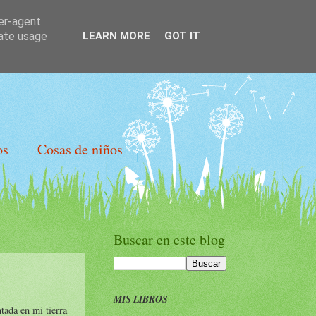
ser-agent
rate usage
LEARN MORE
GOT IT
os
Cosas de niños
Buscar en este blog
MIS LIBROS
tada en mi tierra