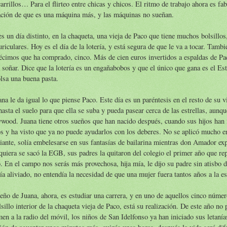
arrillos… Para el flirteo entre chicas y chicos. El ritmo de trabajo ahora es fabr
ación de que es una máquina más, y las máquinas no sueñan.
s un día distinto, en la chaqueta, una vieja de Paco que tiene muchos bolsillos,
uriculares. Hoy es el día de la lotería, y está segura de que le va a tocar. Tamb
écimos que ha comprado, cinco. Más de cien euros invertidos a espaldas de Pac
 soñar. Dice que la lotería es un engañabobos y que el único que gana es el Es
lsa una buena pasta.
na le da igual lo que piense Paco. Este día es un paréntesis en el resto de su 
hasta el suelo para que ella se suba y pueda pasear cerca de las estrellas, aunq
wood. Juana tiene otros sueños que han nacido después, cuando sus hijos han
s y ha visto que ya no puede ayudarlos con los deberes. No se aplicó mucho e
iante, solía embelesarse en sus fantasías de bailarina mientras don Amador exp
quiera se sacó la EGB, sus padres la quitaron del colegio el primer año que rep
. En el campo nos serás más provechosa, hija mía, le dijo su padre sin atisbo 
ía aliviado, no entendía la necesidad de que una mujer fuera tantos años a la es
eño de Juana, ahora, es estudiar una carrera, y en uno de aquellos cinco númer
lsillo interior de la chaqueta vieja de Paco, está su realización. De este año no 
en a la radio del móvil, los niños de San Idelfonso ya han iniciado sus letanía