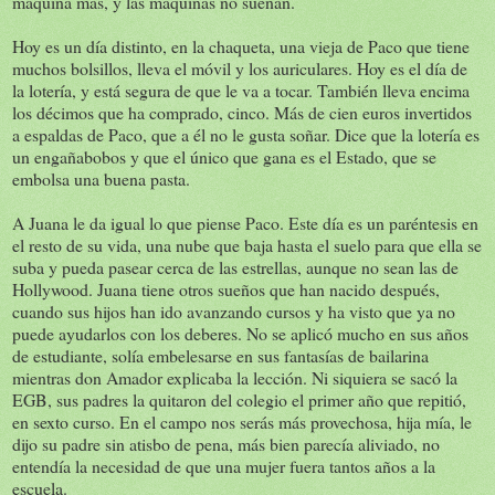
máquina más, y las máquinas no sueñan.
Hoy es un día distinto, en la chaqueta, una vieja de Paco que tiene
muchos bolsillos, lleva el móvil y los auriculares. Hoy es el día de
la lotería, y está segura de que le va a tocar. También lleva encima
los décimos que ha comprado, cinco. Más de cien euros invertidos
a espaldas de Paco, que a él no le gusta soñar. Dice que la lotería es
un engañabobos y que el único que gana es el Estado, que se
embolsa una buena pasta.
A Juana le da igual lo que piense Paco. Este día es un paréntesis en
el resto de su vida, una nube que baja hasta el suelo para que ella se
suba y pueda pasear cerca de las estrellas, aunque no sean las de
Hollywood. Juana tiene otros sueños que han nacido después,
cuando sus hijos han ido avanzando cursos y ha visto que ya no
puede ayudarlos con los deberes. No se aplicó mucho en sus años
de estudiante, solía embelesarse en sus fantasías de bailarina
mientras don Amador explicaba la lección. Ni siquiera se sacó la
EGB, sus padres la quitaron del colegio el primer año que repitió,
en sexto curso. En el campo nos serás más provechosa, hija mía, le
dijo su padre sin atisbo de pena, más bien parecía aliviado, no
entendía la necesidad de que una mujer fuera tantos años a la
escuela.