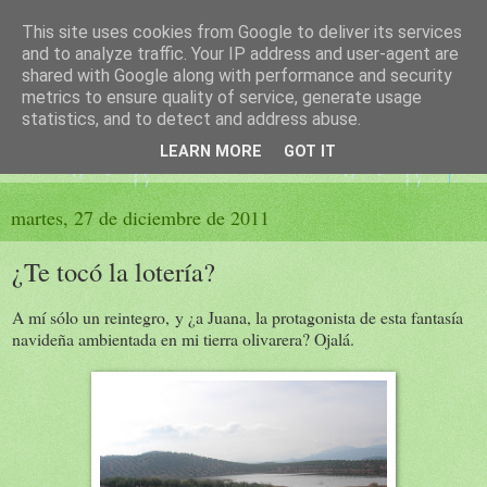
This site uses cookies from Google to deliver its services
El sueño de las palabras
and to analyze traffic. Your IP address and user-agent are
shared with Google along with performance and security
metrics to ensure quality of service, generate usage
PÁGINA LITERARIA DE FELISA MORENO
statistics, and to detect and address abuse.
LEARN MORE
GOT IT
▼
martes, 27 de diciembre de 2011
¿Te tocó la lotería?
A mí sólo un reintegro, y ¿a Juana, la protagonista de esta fantasía
navideña ambientada en mi tierra olivarera? Ojalá.