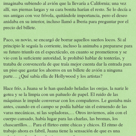
imaginaba subiendo al avión que la llevaría a California; una vez
allí, sus piernas largas y su cara bonita harían el resto. Se lo decía a
sus amigas con voz frívola, quitándole importancia, pero el deseo
anidaba en su interior, incluso llamó a Iberia para preguntar por el
precio del billete.
Paco, su novio, se encargó de borrar aquellos sueños locos. Si al
principio le seguía la corriente, incluso la animaba a prepararse para
su futuro triunfo en el espectáculo, en cuanto se prometieron y se
vio con la suficiente autoridad, le prohibió hablar de tonterías, y
trataba de convencerla de que traía mejor cuenta dar la entrada para
un piso que gastar los ahorros en un billete de avión a ninguna
parte… ¿Qué sabía ella de Hollywood y los artistas?
Hace frío, a Juana se le han quedado heladas las orejas, la nariz le
gotea y se la limpia con un pañuelo de papel. El ruido de las
máquinas le impide conversar con los compañeros. Le gustaba más
antes, cuando en el campo se podía hablar sin el estruendo de las
varas mecánicas, ni las sopladoras,… Otros inviernos, aún con el
cuerpo cansado, había lugar para las charlas, las bromas, los
chascarrillos… Para el flirteo entre chicas y chicos. El ritmo de
trabajo ahora es fabril, Juana tiene la sensación de que es una