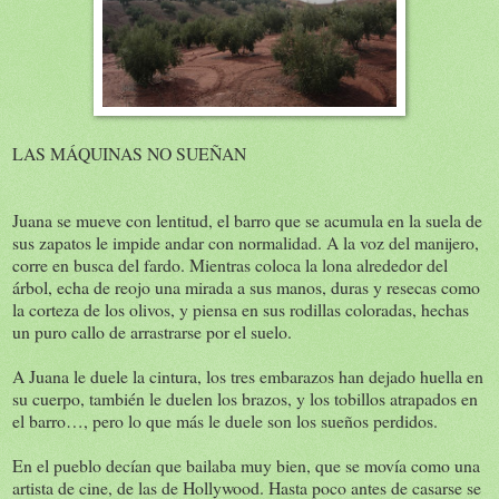
LAS MÁQUINAS NO SUEÑAN
Juana se mueve con lentitud, el barro que se acumula en la suela de
sus zapatos le impide andar con normalidad. A la voz del manijero,
corre en busca del fardo. Mientras coloca la lona alrededor del
árbol, echa de reojo una mirada a sus manos, duras y resecas como
la corteza de los olivos, y piensa en sus rodillas coloradas, hechas
un puro callo de arrastrarse por el suelo.
A Juana le duele la cintura, los tres embarazos han dejado huella en
su cuerpo, también le duelen los brazos, y los tobillos atrapados en
el barro…, pero lo que más le duele son los sueños perdidos.
En el pueblo decían que bailaba muy bien, que se movía como una
artista de cine, de las de Hollywood. Hasta poco antes de casarse se