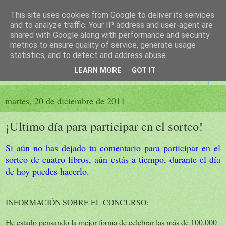
This site uses cookies from Google to deliver its services
El sueño de las palabras
and to analyze traffic. Your IP address and user-agent are
shared with Google along with performance and security
metrics to ensure quality of service, generate usage
PÁGINA LITERARIA DE FELISA MORENO
statistics, and to detect and address abuse.
LEARN MORE
GOT IT
▼
martes, 20 de diciembre de 2011
¡Ultimo día para participar en el sorteo!
Si aún no has dejado tu comentario para participar en el
sorteo de cuatro libros, aún estás a tiempo, durante el día
de hoy puedes hacerlo.
INFORMACIÓN SOBRE EL CONCURSO:
He estado pensando la mejor forma de celebrar las más de 100.000