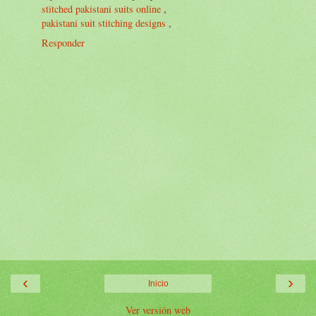
stitched pakistani suits online
,
pakistani suit stitching designs
,
Responder
‹
›
Inicio
Ver versión web