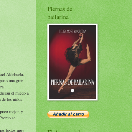
Piernas de
bailarina
fael Aldehuela.
upuso una gran
ra.
dieran el miedo a
a de los niños
 poco mejor, y
 Pronto se
unos textos muy