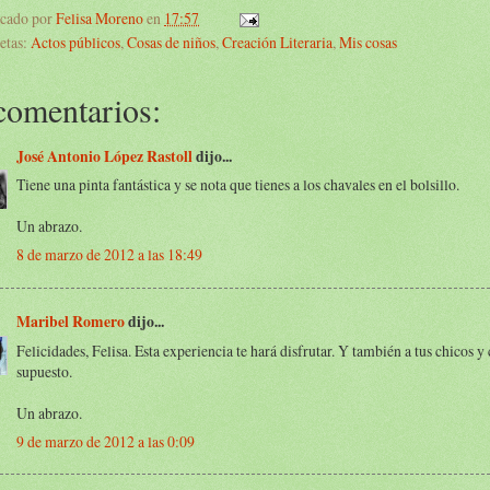
icado por
Felisa Moreno
en
17:57
etas:
Actos públicos
,
Cosas de niños
,
Creación Literaria
,
Mis cosas
comentarios:
José Antonio López Rastoll
dijo...
Tiene una pinta fantástica y se nota que tienes a los chavales en el bolsillo.
Un abrazo.
8 de marzo de 2012 a las 18:49
Maribel Romero
dijo...
Felicidades, Felisa. Esta experiencia te hará disfrutar. Y también a tus chicos y 
supuesto.
Un abrazo.
9 de marzo de 2012 a las 0:09