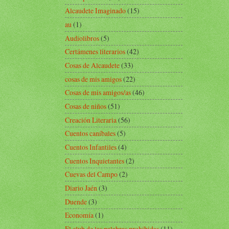
Alcaudete Imaginado
(15)
au
(1)
Audiolibros
(5)
Certámenes literarios
(42)
Cosas de Alcaudete
(33)
cosas de mis amigos
(22)
Cosas de mis amigos/as
(46)
Cosas de niños
(51)
Creación Literaria
(56)
Cuentos caníbales
(5)
Cuentos Infantiles
(4)
Cuentos Inquietantes
(2)
Cuevas del Campo
(2)
Diario Jaén
(3)
Duende
(3)
Economía
(1)
El club de las palabras prohibidas
(11)