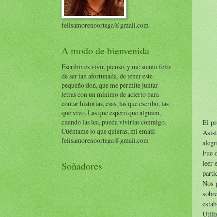
felisamorenoortega@gmail.com
A modo de bienvenida
Escribir es vivir, pienso, y me siento feliz
de ser tan afortunada, de tener este
pequeño don, que me permite juntar
letras con un mínimo de acierto para
contar historias, esas, las que escribo, las
que vivo. Las que espero que alguien,
cuando las lea, pueda vivirlas conmigo.
El pr
Cuéntame lo que quieras, mi email:
Asist
felisamorenoortega@gmail.com
alegr
Fue d
leer 
Soñadores
parti
Nos p
sobre
estab
Utili