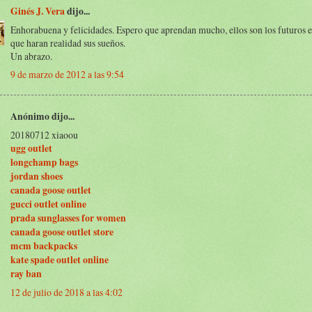
Ginés J. Vera
dijo...
Enhorabuena y felicidades. Espero que aprendan mucho, ellos son los futuros es
que haran realidad sus sueños.
Un abrazo.
9 de marzo de 2012 a las 9:54
Anónimo dijo...
20180712 xiaoou
ugg outlet
longchamp bags
jordan shoes
canada goose outlet
gucci outlet online
prada sunglasses for women
canada goose outlet store
mcm backpacks
kate spade outlet online
ray ban
12 de julio de 2018 a las 4:02