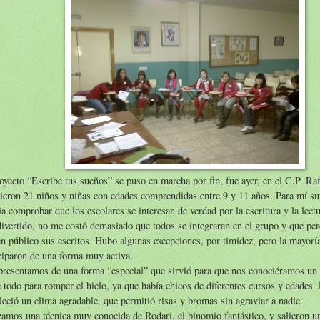
oyecto “Escribe tus sueños” se puso en marcha por fin, fue ayer, en el C.P. Ra
ieron 21 niños y niñas con edades comprendidas entre 9 y 11 años. Para mí s
ía comprobar que los escolares se interesan de verdad por la escritura y la lectu
ivertido, no me costó demasiado que todos se integraran en el grupo y que per
en público sus escritos. Hubo algunas excepciones, por timidez, pero la mayorí
ciparon de una forma muy activa.
resentamos de una forma “especial” que sirvió para que nos conociéramos un
 todo para romper el hielo, ya que había chicos de diferentes cursos y edades.
leció un clima agradable, que permitió risas y bromas sin agraviar a nadie.
zamos una técnica muy conocida de Rodari, el binomio fantástico, y salieron 