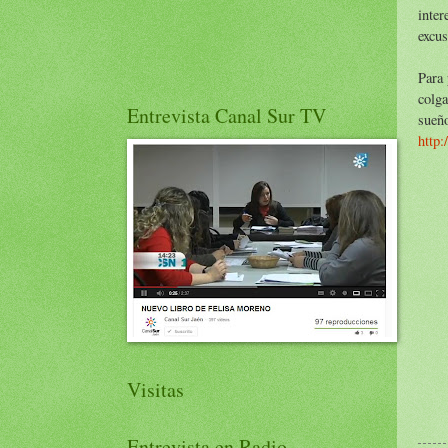
inter
excus
Para 
colga
Entrevista Canal Sur TV
sueñ
http:
Visitas
Entrevista en Radio