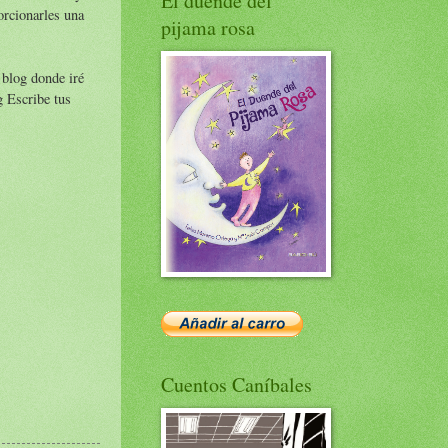
El duende del
orcionarles una
pijama rosa
 blog donde iré
g Escribe tus
Cuentos Caníbales