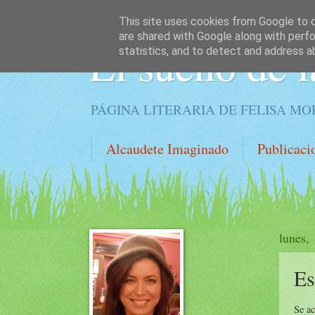
This site uses cookies from Google to de
are shared with Google along with perfo
El sueño de l
statistics, and to detect and address a
PÁGINA LITERARIA DE FELISA M
Alcaudete Imaginado
Publicaci
lunes,
Es
Se ac