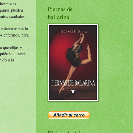
 hermosas,
Piernas de
algunos pueden
bailarina
entos caníbales,
 colaborar con la
os enfermos, para
 que elijas y
uiérelo a través
nvío a la