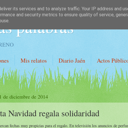
liver its services and to analyze traffic. Your IP address and u
rmance and security metrics to ensure quality of service, gene
as palabras
buse.
ORENO
ones
Mis relatos
Diario Jaén
Actos Públic
 1 de diciembre de 2014
ta Navidad regala solidaridad
ercan fechas muy propicias para el regalo. En televisión los anuncios de perf