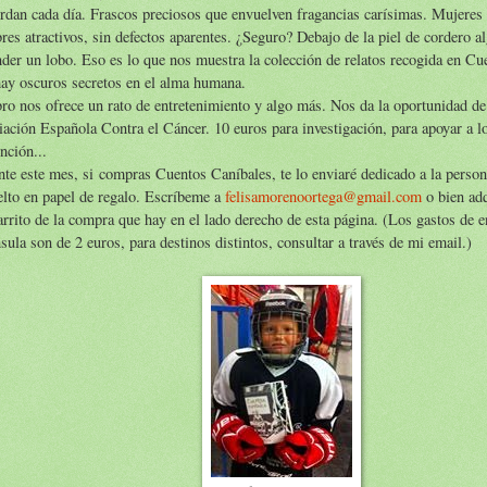
rdan cada día. Frascos preciosos que envuelven fragancias carísimas. Mujeres
es atractivos, sin defectos aparentes. ¿Seguro? Debajo de la piel de cordero 
der un lobo. Eso es lo que nos muestra la colección de relatos recogida en Cu
ay oscuros secretos en el alma humana.
bro nos ofrece un rato de entretenimiento y algo más. Nos da la oportunidad de
ación Española Contra el Cáncer. 10 euros para investigación, para apoyar a l
nción...
te este mes, si compras Cuentos Caníbales, te lo enviaré dedicado a la persona
lto en papel de regalo. Escríbeme a
felisamorenoortega
@gmail.com
o bien adq
arrito de la compra que hay en el lado derecho de esta página. (Los gastos de e
sula son de 2 euros, para destinos distintos, consultar a través de mi email.)