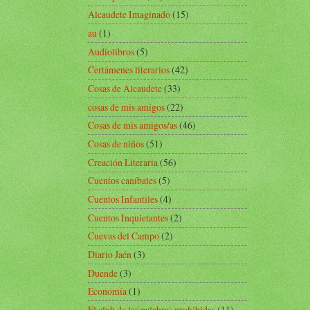
Alcaudete Imaginado
(15)
au
(1)
Audiolibros
(5)
Certámenes literarios
(42)
Cosas de Alcaudete
(33)
cosas de mis amigos
(22)
Cosas de mis amigos/as
(46)
Cosas de niños
(51)
Creación Literaria
(56)
Cuentos caníbales
(5)
Cuentos Infantiles
(4)
Cuentos Inquietantes
(2)
Cuevas del Campo
(2)
Diario Jaén
(3)
Duende
(3)
Economía
(1)
El club de las palabras prohibidas
(11)