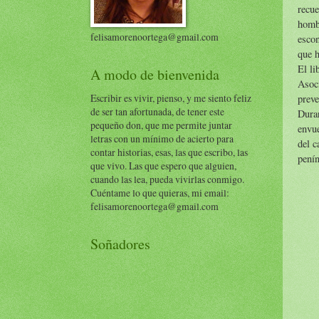
recue
hombr
felisamorenoortega@gmail.com
escon
que h
El li
A modo de bienvenida
Asoci
Escribir es vivir, pienso, y me siento feliz
preve
de ser tan afortunada, de tener este
Duran
pequeño don, que me permite juntar
envue
letras con un mínimo de acierto para
del c
contar historias, esas, las que escribo, las
penín
que vivo. Las que espero que alguien,
cuando las lea, pueda vivirlas conmigo.
Cuéntame lo que quieras, mi email:
felisamorenoortega@gmail.com
Soñadores