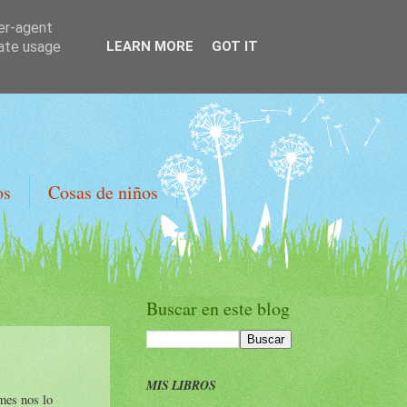
ser-agent
rate usage
LEARN MORE
GOT IT
os
Cosas de niños
Buscar en este blog
MIS LIBROS
umes nos lo