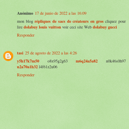
Anónimo
17 de junio de 2022 a las 16:09
répliques de sacs de créateurs en gros
mon blog
cliquez pour
dolabuy louis vuitton
dolabuy gucci
lire
voir ceci site Web
Responder
tasi
25 de agosto de 2022 a las 4:26
y5h17k7m50
m6q24a5a82
o8x95g2g63
n0k46s0h97
u2a70a1h32
l4f61z2u06
Responder