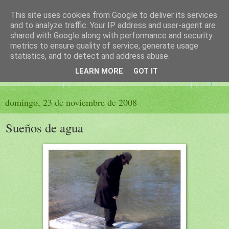
This site uses cookies from Google to deliver its services
El sueño de las palabras
and to analyze traffic. Your IP address and user-agent are
shared with Google along with performance and security
metrics to ensure quality of service, generate usage
PÁGINA LITERARIA DE FELISA MORENO
statistics, and to detect and address abuse.
LEARN MORE
GOT IT
▼
domingo, 23 de noviembre de 2008
Sueños de agua