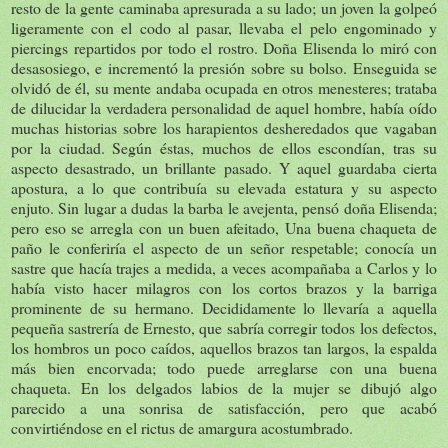
resto de la gente caminaba apresurada a su lado; un joven la golpeó
ligeramente con el codo al pasar, llevaba el pelo engominado y
piercings repartidos por todo el rostro. Doña Elisenda lo miró con
desasosiego, e incrementó la presión sobre su bolso. Enseguida se
olvidó de él, su mente andaba ocupada en otros menesteres; trataba
de dilucidar la verdadera personalidad de aquel hombre, había oído
muchas historias sobre los harapientos desheredados que vagaban
por la ciudad. Según éstas, muchos de ellos escondían, tras su
aspecto desastrado, un brillante pasado. Y aquel guardaba cierta
apostura, a lo que contribuía su elevada estatura y su aspecto
enjuto. Sin lugar a dudas la barba le avejenta, pensó doña Elisenda;
pero eso se arregla con un buen afeitado, Una buena chaqueta de
paño le conferiría el aspecto de un señor respetable; conocía un
sastre que hacía trajes a medida, a veces acompañaba a Carlos y lo
había visto hacer milagros con los cortos brazos y la barriga
prominente de su hermano. Decididamente lo llevaría a aquella
pequeña sastrería de Ernesto, que sabría corregir todos los defectos,
los hombros un poco caídos, aquellos brazos tan largos, la espalda
más bien encorvada; todo puede arreglarse con una buena
chaqueta. En los delgados labios de la mujer se dibujó algo
parecido a una sonrisa de satisfacción, pero que acabó
convirtiéndose en el rictus de amargura acostumbrado.