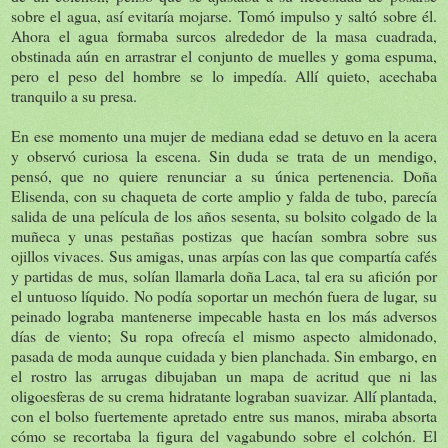
sobre el agua, así evitaría mojarse. Tomó impulso y saltó sobre él.
Ahora el agua formaba surcos alrededor de la masa cuadrada,
obstinada aún en arrastrar el conjunto de muelles y goma espuma,
pero el peso del hombre se lo impedía. Allí quieto, acechaba
tranquilo a su presa.
En ese momento una mujer de mediana edad se detuvo en la acera
y observó curiosa la escena. Sin duda se trata de un mendigo,
pensó, que no quiere renunciar a su única pertenencia. Doña
Elisenda, con su chaqueta de corte amplio y falda de tubo, parecía
salida de una película de los años sesenta, su bolsito colgado de la
muñeca y unas pestañas postizas que hacían sombra sobre sus
ojillos vivaces. Sus amigas, unas arpías con las que compartía cafés
y partidas de mus, solían llamarla doña Laca, tal era su afición por
el untuoso líquido. No podía soportar un mechón fuera de lugar, su
peinado lograba mantenerse impecable hasta en los más adversos
días de viento; Su ropa ofrecía el mismo aspecto almidonado,
pasada de moda aunque cuidada y bien planchada. Sin embargo, en
el rostro las arrugas dibujaban un mapa de acritud que ni las
oligoesferas de su crema hidratante lograban suavizar. Allí plantada,
con el bolso fuertemente apretado entre sus manos, miraba absorta
cómo se recortaba la figura del vagabundo sobre el colchón. El