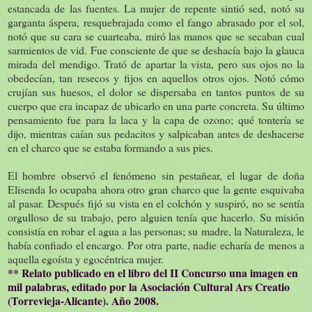
estancada de las fuentes. La mujer de repente sintió sed, notó su
garganta áspera, resquebrajada como el fango abrasado por el sol,
notó que su cara se cuarteaba, miró las manos que se secaban cual
sarmientos de vid. Fue consciente de que se deshacía bajo la glauca
mirada del mendigo. Trató de apartar la vista, pero sus ojos no la
obedecían, tan resecos y fijos en aquellos otros ojos. Notó cómo
crujían sus huesos, el dolor se dispersaba en tantos puntos de su
cuerpo que era incapaz de ubicarlo en una parte concreta. Su último
pensamiento fue para la laca y la capa de ozono; qué tontería se
dijo, mientras caían sus pedacitos y salpicaban antes de deshacerse
en el charco que se estaba formando a sus pies.
El hombre observó el fenómeno sin pestañear, el lugar de doña
Elisenda lo ocupaba ahora otro gran charco que la gente esquivaba
al pasar. Después fijó su vista en el colchón y suspiró, no se sentía
orgulloso de su trabajo, pero alguien tenía que hacerlo. Su misión
consistía en robar el agua a las personas; su madre, la Naturaleza, le
había confiado el encargo. Por otra parte, nadie echaría de menos a
aquella egoísta y egocéntrica mujer.
** Relato publicado en el libro del II Concurso una imagen en
mil palabras, editado por la Asociación Cultural Ars Creatio
(Torrevieja-Alicante). Año 2008.