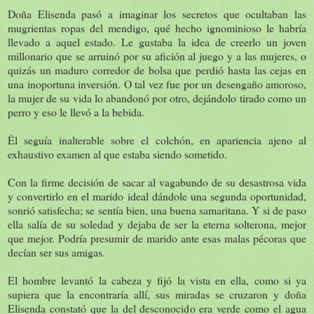
Doña Elisenda pasó a imaginar los secretos que ocultaban las
mugrientas ropas del mendigo, qué hecho ignominioso le habría
llevado a aquel estado. Le gustaba la idea de creerlo un joven
millonario que se arruinó por su afición al juego y a las mujeres, o
quizás un maduro corredor de bolsa que perdió hasta las cejas en
una inoportuna inversión. O tal vez fue por un desengaño amoroso,
la mujer de su vida lo abandonó por otro, dejándolo tirado como un
perro y eso le llevó a la bebida.
Él seguía inalterable sobre el colchón, en apariencia ajeno al
exhaustivo examen al que estaba siendo sometido.
Con la firme decisión de sacar al vagabundo de su desastrosa vida
y convertirlo en el marido ideal dándole una segunda oportunidad,
sonrió satisfecha; se sentía bien, una buena samaritana. Y si de paso
ella salía de su soledad y dejaba de ser la eterna solterona, mejor
que mejor. Podría presumir de marido ante esas malas pécoras que
decían ser sus amigas.
El hombre levantó la cabeza y fijó la vista en ella, como si ya
supiera que la encontraría allí, sus miradas se cruzaron y doña
Elisenda constató que la del desconocido era verde como el agua