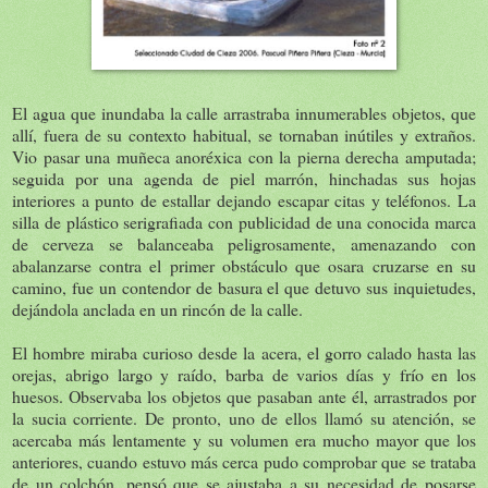
El agua que inundaba la calle arrastraba innumerables objetos, que
allí, fuera de su contexto habitual, se tornaban inútiles y extraños.
Vio pasar una muñeca anoréxica con la pierna derecha amputada;
seguida por una agenda de piel marrón, hinchadas sus hojas
interiores a punto de estallar dejando escapar citas y teléfonos. La
silla de plástico serigrafiada con publicidad de una conocida marca
de cerveza se balanceaba peligrosamente, amenazando con
abalanzarse contra el primer obstáculo que osara cruzarse en su
camino, fue un contendor de basura el que detuvo sus inquietudes,
dejándola anclada en un rincón de la calle.
El hombre miraba curioso desde la acera, el gorro calado hasta las
orejas, abrigo largo y raído, barba de varios días y frío en los
huesos. Observaba los objetos que pasaban ante él, arrastrados por
la sucia corriente. De pronto, uno de ellos llamó su atención, se
acercaba más lentamente y su volumen era mucho mayor que los
anteriores, cuando estuvo más cerca pudo comprobar que se trataba
de un colchón, pensó que se ajustaba a su necesidad de posarse