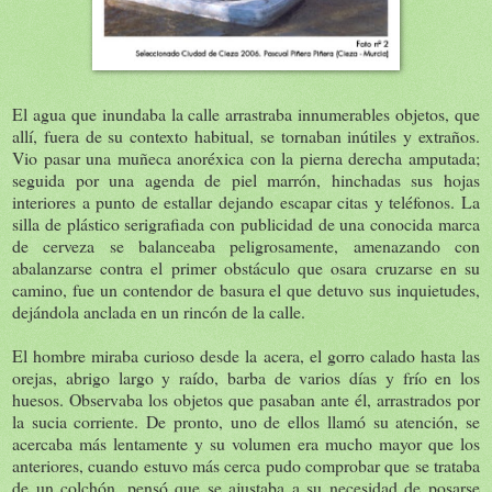
El agua que inundaba la calle arrastraba innumerables objetos, que
allí, fuera de su contexto habitual, se tornaban inútiles y extraños.
Vio pasar una muñeca anoréxica con la pierna derecha amputada;
seguida por una agenda de piel marrón, hinchadas sus hojas
interiores a punto de estallar dejando escapar citas y teléfonos. La
silla de plástico serigrafiada con publicidad de una conocida marca
de cerveza se balanceaba peligrosamente, amenazando con
abalanzarse contra el primer obstáculo que osara cruzarse en su
camino, fue un contendor de basura el que detuvo sus inquietudes,
dejándola anclada en un rincón de la calle.
El hombre miraba curioso desde la acera, el gorro calado hasta las
orejas, abrigo largo y raído, barba de varios días y frío en los
huesos. Observaba los objetos que pasaban ante él, arrastrados por
la sucia corriente. De pronto, uno de ellos llamó su atención, se
acercaba más lentamente y su volumen era mucho mayor que los
anteriores, cuando estuvo más cerca pudo comprobar que se trataba
de un colchón, pensó que se ajustaba a su necesidad de posarse