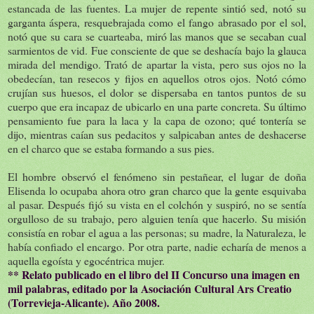
estancada de las fuentes. La mujer de repente sintió sed, notó su
garganta áspera, resquebrajada como el fango abrasado por el sol,
notó que su cara se cuarteaba, miró las manos que se secaban cual
sarmientos de vid. Fue consciente de que se deshacía bajo la glauca
mirada del mendigo. Trató de apartar la vista, pero sus ojos no la
obedecían, tan resecos y fijos en aquellos otros ojos. Notó cómo
crujían sus huesos, el dolor se dispersaba en tantos puntos de su
cuerpo que era incapaz de ubicarlo en una parte concreta. Su último
pensamiento fue para la laca y la capa de ozono; qué tontería se
dijo, mientras caían sus pedacitos y salpicaban antes de deshacerse
en el charco que se estaba formando a sus pies.
El hombre observó el fenómeno sin pestañear, el lugar de doña
Elisenda lo ocupaba ahora otro gran charco que la gente esquivaba
al pasar. Después fijó su vista en el colchón y suspiró, no se sentía
orgulloso de su trabajo, pero alguien tenía que hacerlo. Su misión
consistía en robar el agua a las personas; su madre, la Naturaleza, le
había confiado el encargo. Por otra parte, nadie echaría de menos a
aquella egoísta y egocéntrica mujer.
** Relato publicado en el libro del II Concurso una imagen en
mil palabras, editado por la Asociación Cultural Ars Creatio
(Torrevieja-Alicante). Año 2008.