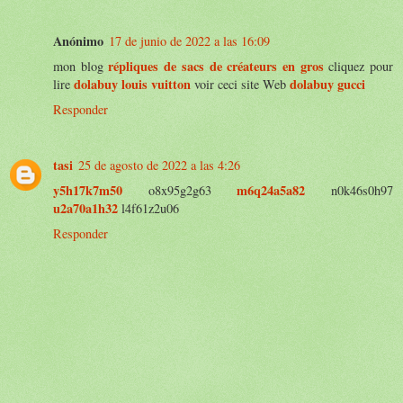
Anónimo
17 de junio de 2022 a las 16:09
répliques de sacs de créateurs en gros
mon blog
cliquez pour
dolabuy louis vuitton
dolabuy gucci
lire
voir ceci site Web
Responder
tasi
25 de agosto de 2022 a las 4:26
y5h17k7m50
m6q24a5a82
o8x95g2g63
n0k46s0h97
u2a70a1h32
l4f61z2u06
Responder