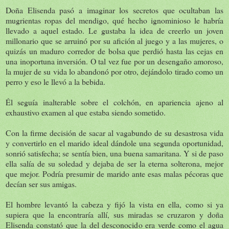
Doña Elisenda pasó a imaginar los secretos que ocultaban las
mugrientas ropas del mendigo, qué hecho ignominioso le habría
llevado a aquel estado. Le gustaba la idea de creerlo un joven
millonario que se arruinó por su afición al juego y a las mujeres, o
quizás un maduro corredor de bolsa que perdió hasta las cejas en
una inoportuna inversión. O tal vez fue por un desengaño amoroso,
la mujer de su vida lo abandonó por otro, dejándolo tirado como un
perro y eso le llevó a la bebida.
Él seguía inalterable sobre el colchón, en apariencia ajeno al
exhaustivo examen al que estaba siendo sometido.
Con la firme decisión de sacar al vagabundo de su desastrosa vida
y convertirlo en el marido ideal dándole una segunda oportunidad,
sonrió satisfecha; se sentía bien, una buena samaritana. Y si de paso
ella salía de su soledad y dejaba de ser la eterna solterona, mejor
que mejor. Podría presumir de marido ante esas malas pécoras que
decían ser sus amigas.
El hombre levantó la cabeza y fijó la vista en ella, como si ya
supiera que la encontraría allí, sus miradas se cruzaron y doña
Elisenda constató que la del desconocido era verde como el agua