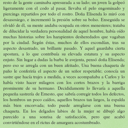
resto de la gente caminaba apresurada a su lado; un joven la golpeó
ligeramente con el codo al pasar, llevaba el pelo engominado y
piercings repartidos por todo el rostro. Doña Elisenda lo miró con
desasosiego, e incrementó la presión sobre su bolso. Enseguida se
olvidó de él, su mente andaba ocupada en otros menesteres; trataba
de dilucidar la verdadera personalidad de aquel hombre, había oído
muchas historias sobre los harapientos desheredados que vagaban
por la ciudad. Según éstas, muchos de ellos escondían, tras su
aspecto desastrado, un brillante pasado. Y aquel guardaba cierta
apostura, a lo que contribuía su elevada estatura y su aspecto
enjuto. Sin lugar a dudas la barba le avejenta, pensó doña Elisenda;
pero eso se arregla con un buen afeitado, Una buena chaqueta de
paño le conferiría el aspecto de un señor respetable; conocía un
sastre que hacía trajes a medida, a veces acompañaba a Carlos y lo
había visto hacer milagros con los cortos brazos y la barriga
prominente de su hermano. Decididamente lo llevaría a aquella
pequeña sastrería de Ernesto, que sabría corregir todos los defectos,
los hombros un poco caídos, aquellos brazos tan largos, la espalda
más bien encorvada; todo puede arreglarse con una buena
chaqueta. En los delgados labios de la mujer se dibujó algo
parecido a una sonrisa de satisfacción, pero que acabó
convirtiéndose en el rictus de amargura acostumbrado.