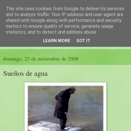
This site uses cookies from Google to deliver its services
El sueño de las palabras
and to analyze traffic. Your IP address and user-agent are
shared with Google along with performance and security
metrics to ensure quality of service, generate usage
PÁGINA LITERARIA DE FELISA MORENO
statistics, and to detect and address abuse.
LEARN MORE
GOT IT
▼
domingo, 23 de noviembre de 2008
Sueños de agua