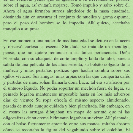
sobre el agua, así evitaría mojarse. Tomó impulso y saltó sobre él.
Ahora el agua formaba surcos alrededor de la masa cuadrada,
obstinada aún en arrastrar el conjunto de muelles y goma espuma,
pero el peso del hombre se lo impedía. Allí quieto, acechaba
tranquilo a su presa.
En ese momento una mujer de mediana edad se detuvo en la acera
y observó curiosa la escena. Sin duda se trata de un mendigo,
pensó, que no quiere renunciar a su única pertenencia. Doña
Elisenda, con su chaqueta de corte amplio y falda de tubo, parecía
salida de una película de los años sesenta, su bolsito colgado de la
muñeca y unas pestañas postizas que hacían sombra sobre sus
ojillos vivaces. Sus amigas, unas arpías con las que compartía cafés
y partidas de mus, solían llamarla doña Laca, tal era su afición por
el untuoso líquido. No podía soportar un mechón fuera de lugar, su
peinado lograba mantenerse impecable hasta en los más adversos
días de viento; Su ropa ofrecía el mismo aspecto almidonado,
pasada de moda aunque cuidada y bien planchada. Sin embargo, en
el rostro las arrugas dibujaban un mapa de acritud que ni las
oligoesferas de su crema hidratante lograban suavizar. Allí plantada,
con el bolso fuertemente apretado entre sus manos, miraba absorta
cómo se recortaba la figura del vagabundo sobre el colchón. El