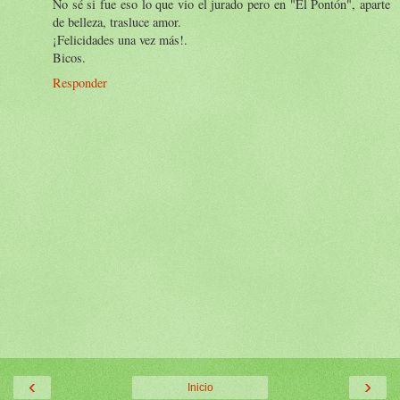
No sé si fue eso lo que vio el jurado pero en "El Pontón", aparte
de belleza, trasluce amor.
¡Felicidades una vez más!.
Bicos.
Responder
‹
›
Inicio