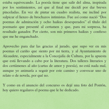
estaba equivocando. La poesía tiene que salir del alma, inspirada
por los sentimientos, así que al final me decidí por dar breves
pinceladas. En vez de pintar un cuadro realista, me incliné por
salpicar el lienzo de brochazos intimistas. Fue así como nació “Dos
poemas de admiración y ocho haikus desesperados” el título del
poemario que presenté al certamen y que, para mi sorpresa, ha
resultado ganador. Por cierto, son mis primeros haikus y confieso
que me he enganchado.
Aprovecho para dar las gracias al jurado, que supo ver en mis
poemas el cariño que siento por mi tierra, y al Ayuntamiento de
Alcaudete, especialmente a la Concejalía de Cultura, por la apuesta
que está llevando a cabo por la literatura. Dos talleres literarios y
dos certámenes al año (cartas de amor y poesía), no está nada mal,
aunque yo animaría a seguir por este camino y convocar uno de
relato o de novela, por qué no.
Y como en el anuncio del concurso os dejé una foto del Pontón,
hoy quiero regalaros el poema que le he dedicado.