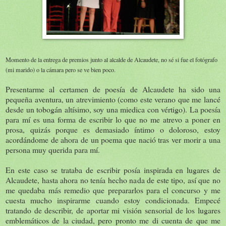
Momento de la entrega de premios junto al alcalde de Alcaudete, no sé si fue el fotógrafo
(mi marido) o la cámara pero se ve bien poco.
Presentarme al certamen de poesía de Alcaudete ha sido una
pequeña aventura, un atrevimiento (como este verano que me lancé
desde un tobogán altísimo, soy una miedica con vértigo). La poesía
para mí es una forma de escribir lo que no me atrevo a poner en
prosa, quizás porque es demasiado íntimo o doloroso, estoy
acordándome de ahora de un poema que nació tras ver morir a una
persona muy querida para mí.
En este caso se trataba de escribir posía inspirada en lugares de
Alcaudete, hasta ahora no tenía hecho nada de este tipo, así que no
me quedaba más remedio que prepararlos para el concurso y me
cuesta mucho inspirarme cuando estoy condicionada. Empecé
tratando de describir, de aportar mi visión sensorial de los lugares
emblemáticos de la ciudad, pero pronto me di cuenta de que me