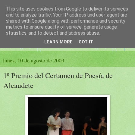
This site uses cookies from Google to deliver its services
El sueño de las palabras
and to analyze traffic. Your IP address and user-agent are
shared with Google along with performance and security
metrics to ensure quality of service, generate usage
PÁGINA LITERARIA DE FELISA MORENO
statistics, and to detect and address abuse.
LEARN MORE
GOT IT
▼
lunes, 10 de agosto de 2009
1º Premio del Certamen de Poesía de
Alcaudete