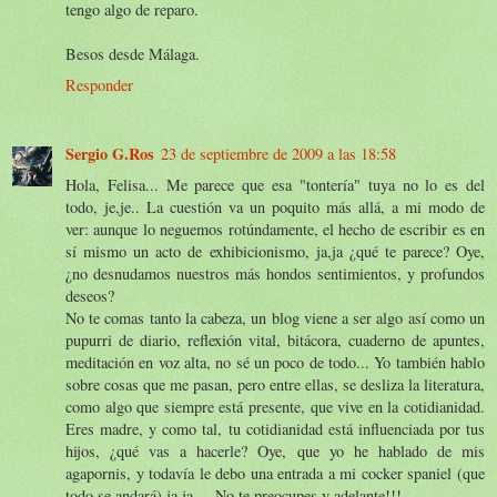
tengo algo de reparo.
Besos desde Málaga.
Responder
Sergio G.Ros
23 de septiembre de 2009 a las 18:58
Hola, Felisa... Me parece que esa "tontería" tuya no lo es del
todo, je,je.. La cuestión va un poquito más allá, a mi modo de
ver: aunque lo neguemos rotúndamente, el hecho de escribir es en
sí mismo un acto de exhibicionismo, ja,ja ¿qué te parece? Oye,
¿no desnudamos nuestros más hondos sentimientos, y profundos
deseos?
No te comas tanto la cabeza, un blog viene a ser algo así como un
pupurri de diario, reflexión vital, bitácora, cuaderno de apuntes,
meditación en voz alta, no sé un poco de todo... Yo también hablo
sobre cosas que me pasan, pero entre ellas, se desliza la literatura,
como algo que siempre está presente, que vive en la cotidianidad.
Eres madre, y como tal, tu cotidianidad está influenciada por tus
hijos, ¿qué vas a hacerle? Oye, que yo he hablado de mis
agapornis, y todavía le debo una entrada a mi cocker spaniel (que
todo se andará),ja,ja.... No te preocupes y adelante!!!