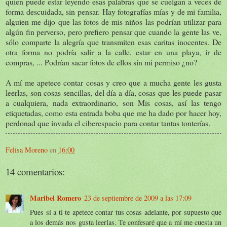
quien puede estar leyendo esas palabras que se cuelgan a veces de
forma descuidada, sin pensar. Hay fotografías mías y de mi familia,
alguien me dijo que las fotos de mis niños las podrían utilizar para
algún fin perverso, pero prefiero pensar que cuando la gente las ve,
sólo comparte la alegría que transmiten esas caritas inocentes. De
otra forma no podría salir a la calle, estar en una playa, ir de
compras, ... Podrían sacar fotos de ellos sin mi permiso ¿no?
A mí me apetece contar cosas y creo que a mucha gente les gusta
leerlas, son cosas sencillas, del día a día, cosas que les puede pasar
a cualquiera, nada extraordinario, son Mis cosas, así las tengo
etiquetadas, como esta entrada boba que me ha dado por hacer hoy,
perdonad que invada el ciberespacio para contar tantas tonterías.
Felisa Moreno
en
16:00
14 comentarios:
Maribel Romero
23 de septiembre de 2009 a las 17:09
Pues si a ti te apetece contar tus cosas adelante, por supuesto que
a los demás nos gusta leerlas. Te confesaré que a mí me cuesta un