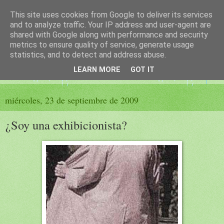
This site uses cookies from Google to deliver its services
El sueño de las palabras
and to analyze traffic. Your IP address and user-agent are
shared with Google along with performance and security
metrics to ensure quality of service, generate usage
PÁGINA LITERARIA DE FELISA MORENO
statistics, and to detect and address abuse.
LEARN MORE
GOT IT
▼
miércoles, 23 de septiembre de 2009
¿Soy una exhibicionista?