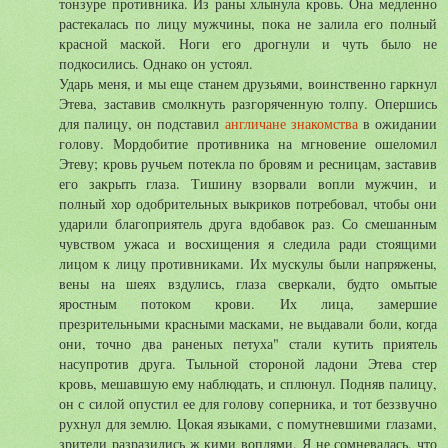
тонзуре противника. Из раны хлынула кровь. Она медленно
растекалась по лицу мужчины, пока не залила его полный
красной маской. Ноги его дрогнули и чуть было не
подкосились. Однако он устоял.
Ударь меня, и мы еще станем друзьями, воинственно гаркнул
Этева, заставив смолкнуть разгоряченную толпу. Опершись
для палицу, он подставил
англичане знакомства
в ожидании
голову. Мордобитие противника на мгновение ошеломил
Этеву; кровь ручьем потекла по бровям и ресницам, заставив
его закрыть глаза. Тишину взорвали вопли мужчин, и
полный хор одобрительных выкриков потребовал, чтобы они
ударили благоприятель друга вдобавок раз. Со смешанным
чувством ужаса и восхищения я следила ради стоящими
лицом к лицу противниками. Их мускулы были напряжены,
вены на шеях вздулись, глаза сверкали, будто омытые
яростным потоком крови. Их лица, замершие
презрительными красными масками, не выдавали боли, когда
они, точно два раненых петуха" стали кутить приятель
насупротив друга. Тыльной стороной ладони Этева стер
кровь, мешавшую ему наблюдать, и сплюнул. Подняв палицу,
он с силой опустил ее для голову соперника, и тот беззвучно
рухнул для землю. Цокая языками, с помутневшими глазами,
зрители разразились ж кими воплями. Я не сомневалась, что