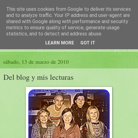
This site uses cookies from Google to deliver its services
El sueño de las palabras
and to analyze traffic. Your IP address and user-agent are
shared with Google along with performance and security
metrics to ensure quality of service, generate usage
PÁGINA LITERARIA DE FELISA MORENO
statistics, and to detect and address abuse.
LEARN MORE
GOT IT
▼
sábado, 13 de marzo de 2010
Del blog y mis lecturas