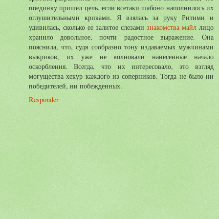
поединку пришел цель, если всетаки шабоно наполнилось их
оглушительными криками. Я взялась за руку Ритими и
удивилась, сколько ее залитое слезами
знакомства майл
лицо
хранило довольное, почти радостное выражение. Она
пояснила, что, судя сообразно тону издаваемых мужчинами
выкриков, их уже не волновали нанесенные начало
оскорбления. Всегда, что их интересовало, это взгляд
могущества хекур каждого из соперников. Тогда не было ни
победителей, ни побежденных.
Responder