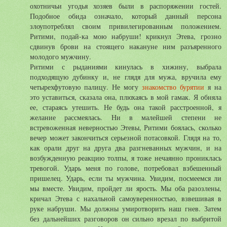
охотничьи угодья хозяев были в распоряжении гостей.
Подобное обида означало, который данный персона
злоупотреблял своим привилегированным положением.
Ритими, подай-ка мою набруши! крикнул Этева, грозно
сдвинув брови на стоящего накануне ним разъяренного
молодого мужчину.
Ритими с рыданиями кинулась в хижину, выбрала
подходящую дубинку и, не глядя для мужа, вручила ему
четырехфутовую палицу. Не могу
знакомство бурятии
я на
это уставиться, сказала она, плюхаясь в мой гамак. Я обняла
ее, стараясь утешить. Не будь она такой расстроенной, я
желание рассмеялась. Ни в малейшей степени не
встревоженная неверностью Этевы, Ритими боялась, сколько
вечер может закончиться серьезной потасовкой. Глядя на то,
как орали друг на друга два разгневанных мужчин, и на
возбужденную реакцию толпы, я тоже нечаянно прониклась
тревогой. Ударь меня по голове, потребовал взбешенный
пришелец. Ударь, если ты мужчина. Увидим, посмеемся ли
мы вместе. Увидим, пройдет ли ярость. Мы оба разозлены,
кричал Этева с нахальной самоуверенностью, взвешивая в
руке набруши. Мы должны умиротворить наш гнев. Затем
без дальнейших разговоров он сильно врезал по выбритой