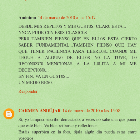
Anónimo
14 de marzo de 2010 a las 15:17
DESDE MIS REPET0S Y MIS GUST0S, CLAR0 ESTA...
NNCA PUDE C0N ES0S CLASIC0S
PER0 TAMBIEN PIENS0 QUE EN ELL0S ESTA CIERT0
SABER FUNDAMENTAL...TAMBIEN PIENS0 QUE HAY
QUE TENER PACIENCIA PARA LEERL0S...CUAND0 ME
LEGUE A ALGUN0 DE ELL0S N0 LA TUVE, L0
REC0N0ZC0...MENCI0NAS A LA L0LITA...A MI ME
DECEPCI0N0...
EN FIN, VA EN GUST0S...
UN MEDI0 BES0.
Responder
CARMEN ANDÚJAR
14 de marzo de 2010 a las 15:58
Si, yo tampoco escribo demasiado, a veces no sabe una que poner
que esté bien. Va bien retirarse y reflexionar.
Estáis superbien en la foto, ójala algún día pueda estar entre
vosotros.