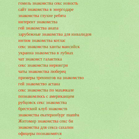
гомель знакомства секс новость
сайт знакомства в энергодаре
знакомства глухие ребята
интерент знакомства
гей знакомства анапа
зарубежные знакомства для инвалидов
интим знакомства котлас
секс знакомства ханты мансийск
украина знакомства в лубнах
чат знакомст галактика
секс знакомства нерюнгри
чаты знакомства люберец
примеры тренингов на знакомство
гей знакомство астана
секс знакомства по махачкале
познакомлюсь с американцем
рубцовск секс знакомства
брестский клуб знакомств
знакомства екатеринбург mamba
Житомир знакомства секс би
знакомства для секса сахалин
офицеры познакомятся