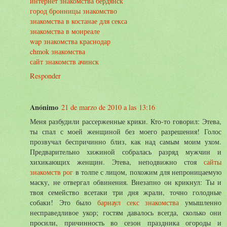
интернет знакомства бердянск
город бронницы знакомство
знакомства в костанае для секса
знакомства в монреале
wap знакомства краснодар
chmok знакомства
сайт знакомств ачинск
Responder
Anónimo
21 de marzo de 2010 a las 13:16
Меня разбудили рассерженные крики. Кто-то говорил: Этева,
ты спал с моей женщиной без моего разрешения! Голос
прозвучал беспричинно близ, как над самым моим ухом.
Предварительно хижиной собралась разряд мужчин и
хихикающих женщин. Этева, неподвижно стоя
сайты
знакомств рог
в толпе с лицом, похожим для непроницаемую
маску, не отвергал обвинения. Внезапно он крикнул: Ты и
твоя семейство всетаки три дня жрали, точно голодные
собаки! Это было
барнаул секс знакомства
умышленно
несправедливое укор; гостям давалось всегда, сколько они
просили, причинность во сезон праздника огороды и