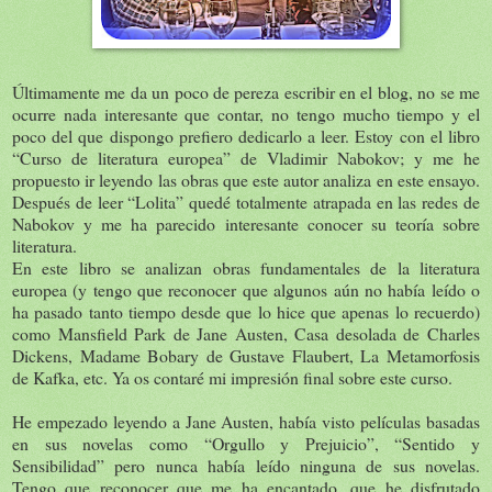
Últimamente me da un poco de pereza escribir en el blog, no se me
ocurre nada interesante que contar, no tengo mucho tiempo y el
poco del que dispongo prefiero dedicarlo a leer. Estoy con el libro
“Curso de literatura europea” de Vladimir Nabokov; y me he
propuesto ir leyendo las obras que este autor analiza en este ensayo.
Después de leer “Lolita” quedé totalmente atrapada en las redes de
Nabokov y me ha parecido interesante conocer su teoría sobre
literatura.
En este libro se analizan obras fundamentales de la literatura
europea (y tengo que reconocer que algunos aún no había leído o
ha pasado tanto tiempo desde que lo hice que apenas lo recuerdo)
como Mansfield Park de Jane Austen, Casa desolada de Charles
Dickens, Madame Bobary de Gustave Flaubert, La Metamorfosis
de Kafka, etc. Ya os contaré mi impresión final sobre este curso.
He empezado leyendo a Jane Austen, había visto películas basadas
en sus novelas como “Orgullo y Prejuicio”, “Sentido y
Sensibilidad” pero nunca había leído ninguna de sus novelas.
Tengo que reconocer que me ha encantado, que he disfrutado