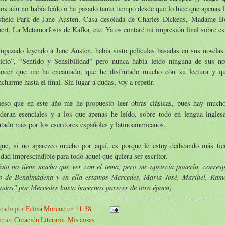
os aún no había leído o ha pasado tanto tiempo desde que lo hice que apenas 
field Park de Jane Austen, Casa desolada de Charles Dickens, Madame B
ert, La Metamorfosis de Kafka, etc. Ya os contaré mi impresión final sobre es
mpezado leyendo a Jane Austen, había visto películas basadas en sus novela
uicio”, “Sentido y Sensibilidad” pero nunca había leído ninguna de sus n
nocer que me ha encantado, que he disfrutado mucho con su lectura y q
charme hasta el final. Sin lugar a dudas, voy a repetir.
ieso que en este año me he propuesto leer obras clásicas, pues hay mucho
ideran esenciales y a los que apenas he leído, sobre todo en lengua ingle
tado más por los escritores españoles y latinoamericanos.
que, si no aparezco mucho por aquí, es porque le estoy dedicando más tie
idad imprescindible para todo aquel que quiera ser escritor.
foto no tiene mucho que ver con el tema, pero me apetecía ponerla, corresp
to de Benalmádena y en ella estamos Mercedes, Maria José, Maribel, Ram
eados" por Mercedes hasta hacernos parecer de otra época)
icado por
Felisa Moreno
en
11:38
etas:
Creación Literaria
,
Mis cosas