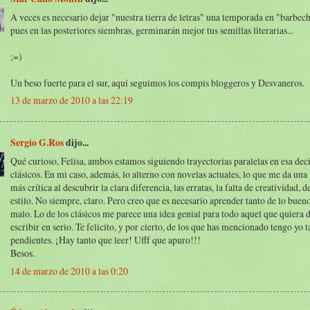
A veces es necesario dejar "nuestra tierra de letras" una temporada en "barbech
pues en las posteriores siembras, germinarán mejor tus semillas literarias...
;=)
Un beso fuerte para el sur, aquí seguimos los compis bloggeros y Desvaneros.
13 de marzo de 2010 a las 22:19
Sergio G.Ros
dijo...
Qué curioso, Felisa, ambos estamos siguiendo trayectorias paralelas en esa deci
clásicos. En mi caso, además, lo alterno con novelas actuales, lo que me da una
más crítica al descubrir la clara diferencia, las erratas, la falta de creatividad, d
estilo. No siempre, claro. Pero creo que es necesario aprender tanto de lo bue
malo. Lo de los clásicos me parece una idea genial para todo aquel que quiera 
escribir en serio. Te felicito, y por cierto, de los que has mencionado tengo yo
pendientes. ¡Hay tanto que leer! Ufff que apuro!!!
Besos.
14 de marzo de 2010 a las 0:20