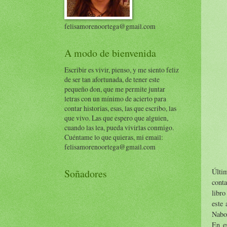
felisamorenoortega@gmail.com
A modo de bienvenida
Escribir es vivir, pienso, y me siento feliz
de ser tan afortunada, de tener este
pequeño don, que me permite juntar
letras con un mínimo de acierto para
contar historias, esas, las que escribo, las
que vivo. Las que espero que alguien,
cuando las lea, pueda vivirlas conmigo.
Cuéntame lo que quieras, mi email:
felisamorenoortega@gmail.com
Últi
Soñadores
cont
libro
este 
Nabok
En es