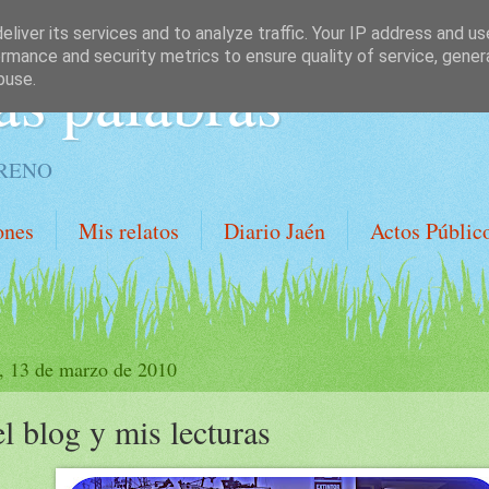
liver its services and to analyze traffic. Your IP address and u
rmance and security metrics to ensure quality of service, gene
as palabras
buse.
ORENO
ones
Mis relatos
Diario Jaén
Actos Públic
, 13 de marzo de 2010
l blog y mis lecturas