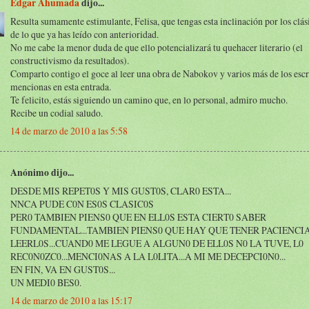
Édgar Ahumada
dijo...
Resulta sumamente estimulante, Felisa, que tengas esta inclinación por los clás
de lo que ya has leído con anterioridad.
No me cabe la menor duda de que ello potencializará tu quehacer literario (el
constructivismo da resultados).
Comparto contigo el goce al leer una obra de Nabokov y varios más de los escr
mencionas en esta entrada.
Te felicito, estás siguiendo un camino que, en lo personal, admiro mucho.
Recibe un codial saludo.
14 de marzo de 2010 a las 5:58
Anónimo dijo...
DESDE MIS REPET0S Y MIS GUST0S, CLAR0 ESTA...
NNCA PUDE C0N ES0S CLASIC0S
PER0 TAMBIEN PIENS0 QUE EN ELL0S ESTA CIERT0 SABER
FUNDAMENTAL...TAMBIEN PIENS0 QUE HAY QUE TENER PACIENCI
LEERL0S...CUAND0 ME LEGUE A ALGUN0 DE ELL0S N0 LA TUVE, L0
REC0N0ZC0...MENCI0NAS A LA L0LITA...A MI ME DECEPCI0N0...
EN FIN, VA EN GUST0S...
UN MEDI0 BES0.
14 de marzo de 2010 a las 15:17