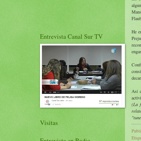
algun
Mans
Flaub
He e
Entrevista Canal Sur TV
Prej
reco
engan
Conf
cons
decan
Así 
activ
(La 
rela
"tun
Visitas
Publ
Etiqu
Entrevista en Radio