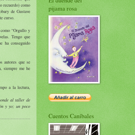
El duende del
lo recuerdo) como
pijama rosa
obary de Gustave
te curso.
s como “Orgullo y
ovelas. Tengo que
ue ha conseguido
s autores que se
sa, siempre me he
mpo a la lectura,
onde al taller de
ón y yo; un poco
Cuentos Caníbales