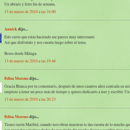
Un abrazo y feliz fin de semana.
13 de marzo de 2010 a las 16:00
Annick
dijo...
Este curso que estas haciendo me parece muy interesante .
Asi que disfrutalo y nos cuenta luego sobre el tema.
Besos desde Málaga.
13 de marzo de 2010 a las 19:44
Felisa Moreno
dijo...
Gracia Blanca por tu comentario, después de unos cuantos años centrada en mis
empiezo a tener un poco más de tiempo y quiero dedicarlo a leer y escribir. Un
13 de marzo de 2010 a las 20:23
Felisa Moreno
dijo...
Tienes razón Maribel, cuando lees obras maestras te das cuenta de lo mucho qu
por aprender e incluso dudas de que algún día puedas llegar a escribir algo que 