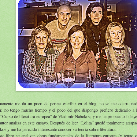
mamente me da un poco de pereza escribir en el blog, no se me ocurre nad
ar, no tengo mucho tiempo y el poco del que dispongo prefiero dedicarlo a l
 “Curso de literatura europea” de Vladimir Nabokov; y me he propuesto ir ley
autor analiza en este ensayo. Después de leer “Lolita” quedé totalmente atrapa
ov y me ha parecido interesante conocer su teoría sobre literatura.
te libro se analizan obras fundamentales de la literatura europea (y tengo 