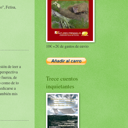
o", Felisa,
10€ +2€ de gastos de envío
sión de leer a
 perspectiva
e fuerza, de
Trece cuentos
no como de lo
inquietantes
dedicarse a
 también mis