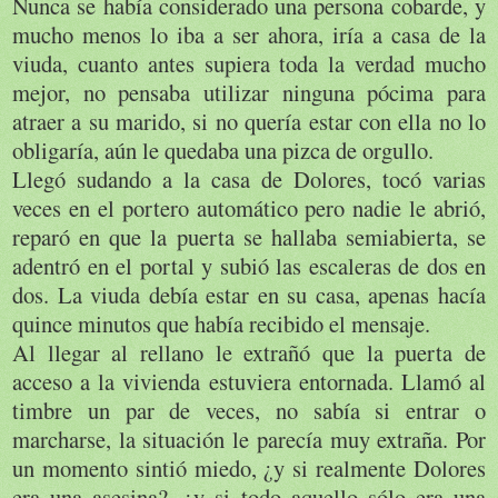
Nunca se había considerado una persona cobarde, y
mucho menos lo iba a ser ahora, iría a casa de la
viuda, cuanto antes supiera toda la verdad mucho
mejor, no pensaba utilizar ninguna pócima para
atraer a su marido, si no quería estar con ella no lo
obligaría, aún le quedaba una pizca de orgullo.
Llegó sudando a la casa de Dolores, tocó varias
veces en el portero automático pero nadie le abrió,
reparó en que la puerta se hallaba semiabierta, se
adentró en el portal y subió las escaleras de dos en
dos. La viuda debía estar en su casa, apenas hacía
quince minutos que había recibido el mensaje.
Al llegar al rellano le extrañó que la puerta de
acceso a la vivienda estuviera entornada. Llamó al
timbre un par de veces, no sabía si entrar o
marcharse, la situación le parecía muy extraña. Por
un momento sintió miedo, ¿y si realmente Dolores
era una asesina?, ¿y si todo aquello sólo era una