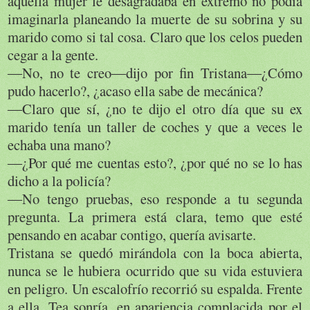
aquella mujer le desagradaba en extremo no podía
imaginarla planeando la muerte de su sobrina y su
marido como si tal cosa. Claro que los celos pueden
cegar a la gente.
―No, no te creo―dijo por fin Tristana―¿Cómo
pudo hacerlo?, ¿acaso ella sabe de mecánica?
―Claro que sí, ¿no te dijo el otro día que su ex
marido tenía un taller de coches y que a veces le
echaba una mano?
―¿Por qué me cuentas esto?, ¿por qué no se lo has
dicho a la policía?
―No tengo pruebas, eso responde a tu segunda
pregunta. La primera está clara, temo que esté
pensando en acabar contigo, quería avisarte.
Tristana se quedó mirándola con la boca abierta,
nunca se le hubiera ocurrido que su vida estuviera
en peligro. Un escalofrío recorrió su espalda. Frente
a ella, Tea sonría, en apariencia complacida por el