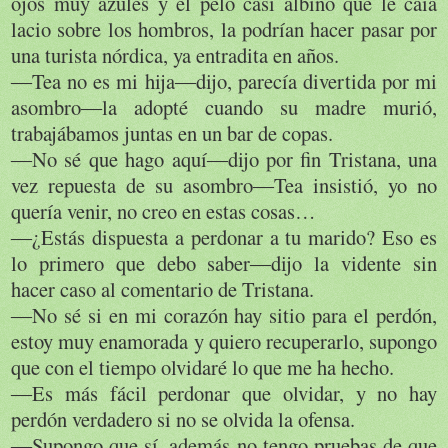
ojos muy azules y el pelo casi albino que le caía
lacio sobre los hombros, la podrían hacer pasar por
una turista nórdica, ya entradita en años.
―Tea no es mi hija―dijo, parecía divertida por mi
asombro―la adopté cuando su madre murió,
trabajábamos juntas en un bar de copas.
―No sé que hago aquí―dijo por fin Tristana, una
vez repuesta de su asombro―Tea insistió, yo no
quería venir, no creo en estas cosas…
―¿Estás dispuesta a perdonar a tu marido? Eso es
lo primero que debo saber―dijo la vidente sin
hacer caso al comentario de Tristana.
―No sé si en mi corazón hay sitio para el perdón,
estoy muy enamorada y quiero recuperarlo, supongo
que con el tiempo olvidaré lo que me ha hecho.
―Es más fácil perdonar que olvidar, y no hay
perdón verdadero si no se olvida la ofensa.
―Supongo que sí, además no tengo pruebas de que