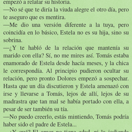
empezó a relatar su historia.
―No sé que te diría la viuda alegre el otro día, pero
te aseguro que es mentira.
―Me dio una versión diferente a la tuya, pero
coincidía en lo básico, Estela no es su hija, sino su
sobrina.
―¿Y te habló de la relación que mantenía su
marido con ella? Sí, no me mires así. Tomás estaba
enamorado de Estela desde hacía meses, y la chica
le correspondía. Al principio pudieron ocultar su
relación, pero pronto Dolores empezó a sospechar.
Hasta que un día discutieron y Estela amenazó con
irse y llevarse a Tomás, lejos de allí, lejos de su
madrastra que tan mal se había portado con ella, a
pesar de ser también su tía.
―No puedo creerlo, estás mintiendo, Tomás podría
haber sido el padre de Estela...
―¿Y qué? El amor no tiene edad, ni la jodienda