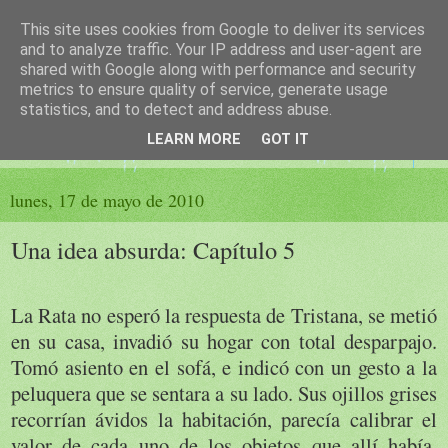
This site uses cookies from Google to deliver its services
El sueño de las palabras
and to analyze traffic. Your IP address and user-agent are
shared with Google along with performance and security
metrics to ensure quality of service, generate usage
PÁGINA LITERARIA DE FELISA MORENO
statistics, and to detect and address abuse.
LEARN MORE
GOT IT
▼
lunes, 17 de mayo de 2010
Una idea absurda: Capítulo 5
La Rata no esperó la respuesta de Tristana, se metió
en su casa, invadió su hogar con total desparpajo.
Tomó asiento en el sofá, e indicó con un gesto a la
peluquera que se sentara a su lado. Sus ojillos grises
recorrían ávidos la habitación, parecía calibrar el
valor de cada uno de los objetos que allí había,