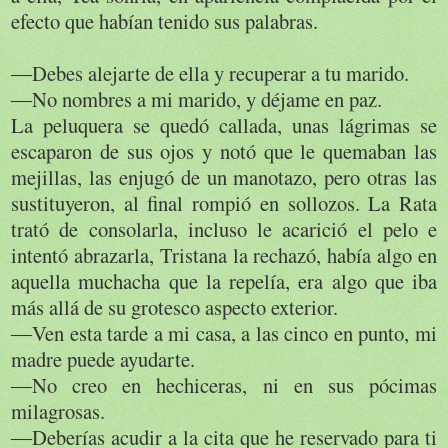
efecto que habían tenido sus palabras.
―Debes alejarte de ella y recuperar a tu marido.
―No nombres a mi marido, y déjame en paz.
La peluquera se quedó callada, unas lágrimas se
escaparon de sus ojos y notó que le quemaban las
mejillas, las enjugó de un manotazo, pero otras las
sustituyeron, al final rompió en sollozos. La Rata
trató de consolarla, incluso le acarició el pelo e
intentó abrazarla, Tristana la rechazó, había algo en
aquella muchacha que la repelía, era algo que iba
más allá de su grotesco aspecto exterior.
―Ven esta tarde a mi casa, a las cinco en punto, mi
madre puede ayudarte.
―No creo en hechiceras, ni en sus pócimas
milagrosas.
―Deberías acudir a la cita que he reservado para ti