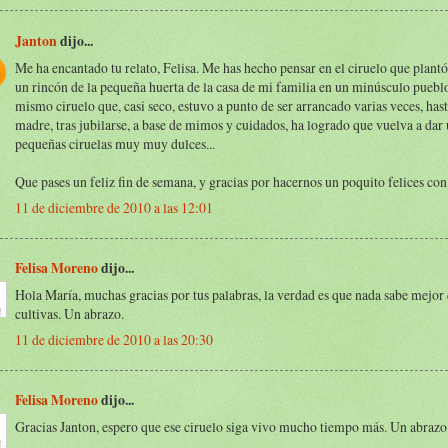
Janton
dijo...
Me ha encantado tu relato, Felisa. Me has hecho pensar en el ciruelo que plant
un rincón de la pequeña huerta de la casa de mi familia en un minúsculo puebl
mismo ciruelo que, casi seco, estuvo a punto de ser arrancado varias veces, has
madre, tras jubilarse, a base de mimos y cuidados, ha logrado que vuelva a dar
pequeñas ciruelas muy muy dulces...
Que pases un feliz fin de semana, y gracias por hacernos un poquito felices con 
11 de diciembre de 2010 a las 12:01
Felisa Moreno
dijo...
Hola María, muchas gracias por tus palabras, la verdad es que nada sabe mejor 
cultivas. Un abrazo.
11 de diciembre de 2010 a las 20:30
Felisa Moreno
dijo...
Gracias Janton, espero que ese ciruelo siga vivo mucho tiempo más. Un abrazo