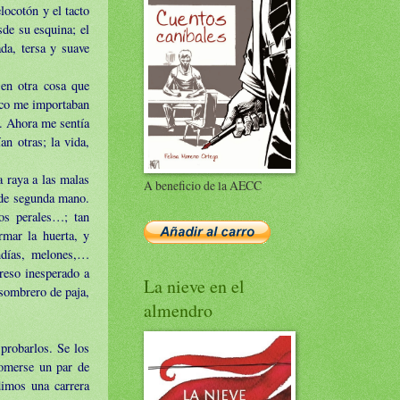
ocotón y el tacto
de su esquina; el
da, tersa y suave
en otra cosa que
Poco me importaban
n. Ahora me sentía
an otras; la vida,
 raya a las malas
A beneficio de la AECC
 de segunda mano.
los perales…; tan
rmar la huerta, y
ndías, melones,…
reso inesperado a
La nieve en el
 sombrero de paja,
almendro
probarlos. Se los
comerse un par de
imos una carrera