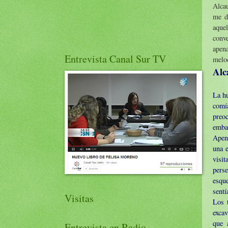
Alcau
me d
aque
conve
apena
Entrevista Canal Sur TV
melo
Alc
La hu
comía
preoc
embar
Apena
una e
visi
pers
esqu
sentí
Visitas
Los t
excav
que 
Entrevista en Radio