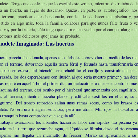
dete. Tengo que confesar que lo escribí este verano, mientras disfrutaba de l
a mi huerta, mi lugar de descanso. Quizás, en parte, es autobiográfico, n
l terreno, practicamente abandonado, con la idea de hacer una piscina y, p
rtido en algo más, toda la familia colabora para que nunca falte fruta o ve
s voy por la frutería, sólo tengo que darme una vuelta por el campo, alargar l
cotones más deliciosos que jamás he probado.
audete Imaginado: Las huertas
erta parecía abandonada, apenas unos árboles sobrevivían en medio de las mal
n el terreno, devorando aquella tierra fértil y fecunda hasta transformarla 
upaba en exceso, mi intención era rehabilitar el cortijo y construir una pis
azada, los dos esperábamos con ilusión al que sería nuestro primer y tan dese
s reparé en aquel árbol el primer día, un melocotonero que se encontraba más
squina del terreno, casi oculto por el hierbazal que amenazaba con engullirlo.
tas al terreno, mientras trazaba planos y edificaba castillos en el aire, s
eguirme. Del tronco retorcido salían unas ramas secas, como los brazos e
eleto. No era una imagen seductora, pero me atraía. Mis ojos la buscaban a
a tranquilo hasta comprobar que seguía allí.
rabajos avanzaban, los albañiles hacían su labor con rapidez. La piscina ya
ado en la tierra que rezumaba agua, el líquido se filtraba desde el río cercan
apenas me llegaba un murmullo de frescor. Marzo se aproximaba a su 