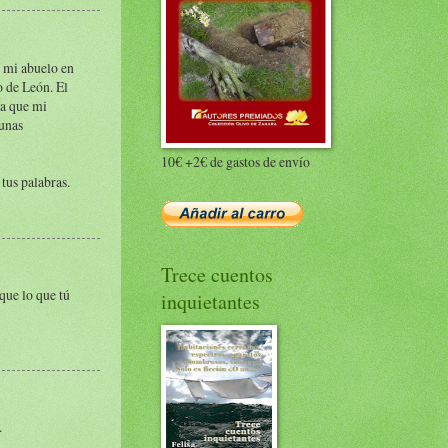
ó mi abuelo en
o de León. El
ta que mi
 unas
10€ +2€ de gastos de envío
tus palabras.
Trece cuentos
que lo que tú
inquietantes
.