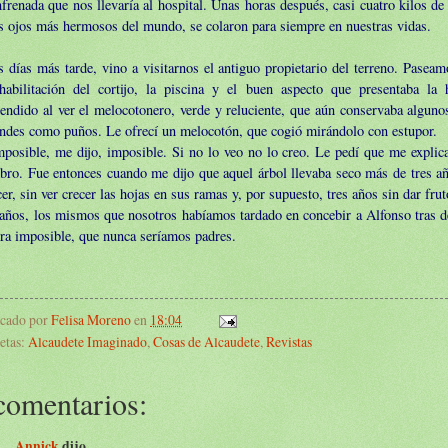
frenada que nos llevaría al hospital. Unas horas después, casi cuatro kilos de 
s ojos más hermosos del mundo, se colaron para siempre en nuestras vidas.
 días más tarde, vino a visitarnos el antiguo propietario del terreno. Pasea
ehabilitación del cortijo, la piscina y el buen aspecto que presentaba la
endido al ver el melocotonero, verde y reluciente, que aún conservaba alguno
ndes como puños. Le ofrecí un melocotón, que cogió mirándolo con estupor.
posible, me dijo, imposible. Si no lo veo no lo creo. Le pedí que me explica
ro. Fue entonces cuando me dijo que aquel árbol llevaba seco más de tres añ
cer, sin ver crecer las hojas en sus ramas y, por supuesto, tres años sin dar frut
años, los mismos que nosotros habíamos tardado en concebir a Alfonso tras d
ra imposible, que nunca seríamos padres.
icado por
Felisa Moreno
en
18:04
etas:
Alcaudete Imaginado
,
Cosas de Alcaudete
,
Revistas
comentarios:
Annick
dijo...