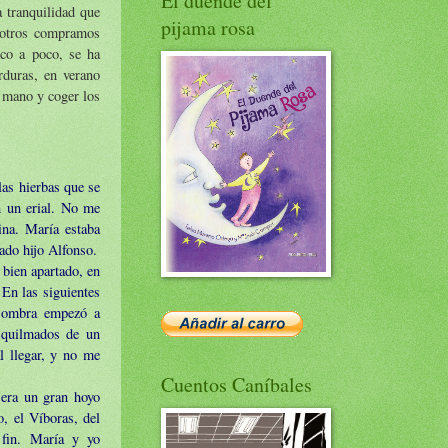
El duende del
a tranquilidad que
pijama rosa
osotros compramos
oco a poco, se ha
rduras, en verano
a mano y coger los
as hierbas que se
en un erial. No me
cina. María estaba
ado hijo Alfonso.
 bien apartado, en
 En las siguientes
u sombra empezó a
squilmados de un
l llegar, y no me
Cuentos Caníbales
 era un gran hoyo
o, el Víboras, del
fin. María y yo