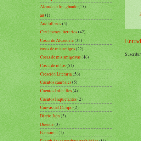
Alcaudete Imaginado
(15)
au
(1)
Audiolibros
(5)
Certámenes literarios
(42)
Entrad
Cosas de Alcaudete
(33)
cosas de mis amigos
(22)
Suscribir
Cosas de mis amigos/as
(46)
Cosas de niños
(51)
Creación Literaria
(56)
Cuentos caníbales
(5)
Cuentos Infantiles
(4)
Cuentos Inquietantes
(2)
Cuevas del Campo
(2)
Diario Jaén
(3)
Duende
(3)
Economía
(1)
El club de las palabras prohibidas
(11)