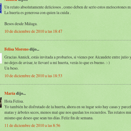
Un relato absolutamente deliciosos , como deben de serlo estos melocotones mi
La huerta es generosa con quien la cuida .
Besos desde Málaga.
10 de diciembre de 2010 a las 18:47
Felisa Moreno
dijo...
Gracias Annick, estás invitada a probarlos, si vienes por Alcaudete entre julio 
no dejes de avisar, te llevaré a mi huerta, verás lo que es bueno. :-)
Un beso.
10 de diciembre de 2010 a las 18:53
María
dijo...
Hola Felisa.
Yo también he disfrutado de la huerta, ahora en su lugar solo hay casas y parcel
matas y árboles secos, menos mal que nos quedan los recuerdos. Tus relatos mu
mismo que deseo que sean tus días. Feliz fin de semana.
11 de diciembre de 2010 a las 8:56