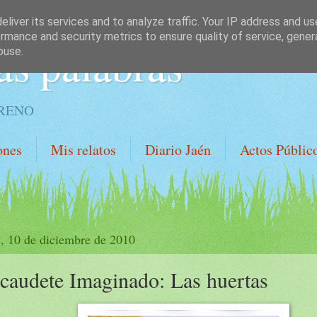
liver its services and to analyze traffic. Your IP address and u
rmance and security metrics to ensure quality of service, gene
as palabras
buse.
ORENO
ones
Mis relatos
Diario Jaén
Actos Públic
s, 10 de diciembre de 2010
caudete Imaginado: Las huertas