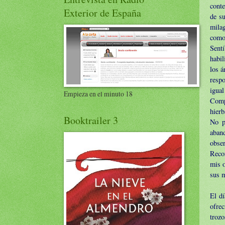
conte
Exterior de España
de su
milag
como 
Sent
habil
los á
respo
igual
Empieza en el minuto 18
Comp
hierb
Booktrailer 3
No p
aban
obse
Recor
mis o
sus m
El dí
ofre
troz