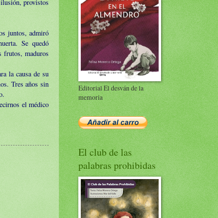
ilusión, provistos
mos juntos, admiró
 huerta. Se quedó
s frutos, maduros
ra la causa de su
os. Tres años sin
Editorial El desván de la
o.
memoria
ecirnos el médico
El club de las
palabras prohibidas