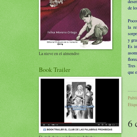
desen
de lo
Pocos
la r
sorpr
y gra
Es im
asomb
La nieve en el almendro
flore
Tres 
Book Trailer
que e
Publ
Etiqu
6 