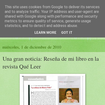
This site uses cookies from Google to deliver its services
El sueño de las palabras
and to analyze traffic. Your IP address and user-agent are
shared with Google along with performance and security
metrics to ensure quality of service, generate usage
PÁGINA LITERARIA DE FELISA MORENO
statistics, and to detect and address abuse.
LEARN MORE
GOT IT
▼
miércoles, 1 de diciembre de 2010
Una gran noticia: Reseña de mi libro en la
revista Qué Leer