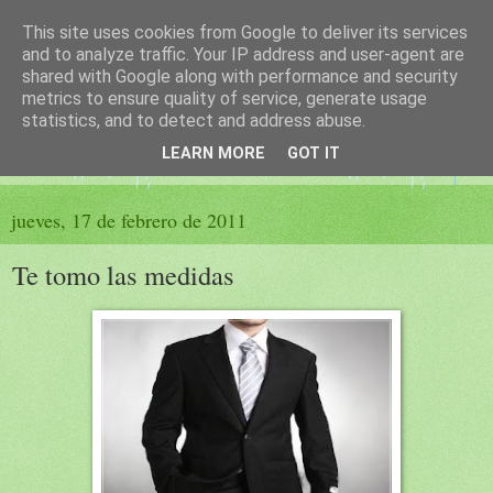
This site uses cookies from Google to deliver its services
El sueño de las palabras
and to analyze traffic. Your IP address and user-agent are
shared with Google along with performance and security
metrics to ensure quality of service, generate usage
PÁGINA LITERARIA DE FELISA MORENO
statistics, and to detect and address abuse.
LEARN MORE
GOT IT
▼
jueves, 17 de febrero de 2011
Te tomo las medidas