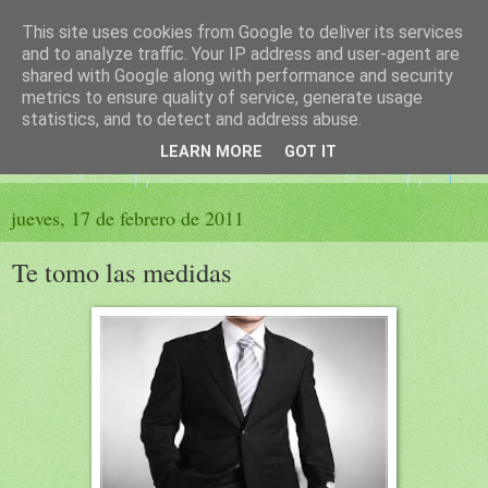
This site uses cookies from Google to deliver its services
El sueño de las palabras
and to analyze traffic. Your IP address and user-agent are
shared with Google along with performance and security
metrics to ensure quality of service, generate usage
PÁGINA LITERARIA DE FELISA MORENO
statistics, and to detect and address abuse.
LEARN MORE
GOT IT
▼
jueves, 17 de febrero de 2011
Te tomo las medidas