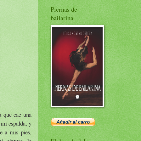
Piernas de
bailarina
a que cae una
 mi espalda, y
e a mis pies,
i cintura, la