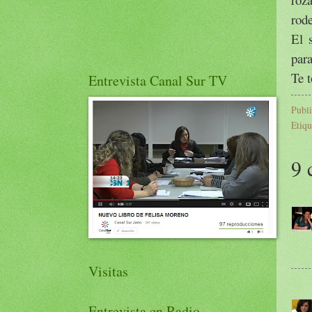
rode
El 
para
Te t
Entrevista Canal Sur TV
Publ
Etiqu
9 
Visitas
Entrevista en Radio