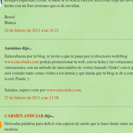
hecho con un fino erotismo que es de envidiar.
Besos!
Blanca
24 de febrero de 2011 a las 16:21
Anónimo dijo...
Enhorabuena por tu blog, te invito a que te pases por el directorio web/blog
www.cincolinks.com
podrás promocionar tu web, con tu ficha y tus votaciones
valoraciones, con un método de intercambio de visitas llamado 5links! con el 
será visitado tanto como visites a los demás y que harán que tu blog se de a co
la red. Pásate ;)
Saludos, espero verte por
www.cincolinks.com
.
27 de febrero de 2011 a las 13:38
CARMEN ANDÚJAR
dijo...
Delicadas palabras para deficir esta especie de sueño que le hace dudar entre su
modista.