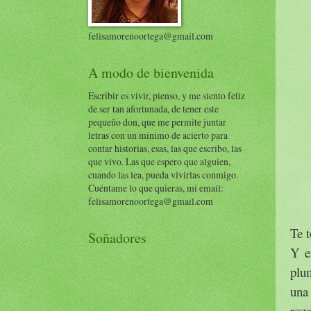
felisamorenoortega@gmail.com
A modo de bienvenida
Escribir es vivir, pienso, y me siento feliz
de ser tan afortunada, de tener este
pequeño don, que me permite juntar
letras con un mínimo de acierto para
contar historias, esas, las que escribo, las
que vivo. Las que espero que alguien,
cuando las lea, pueda vivirlas conmigo.
Cuéntame lo que quieras, mi email:
felisamorenoortega@gmail.com
Te t
Soñadores
Y e
plum
una
roz