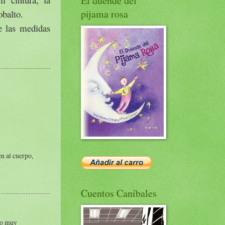
El duende del
pijama rosa
obalto.
e las medidas
n al cuerpo,
Cuentos Caníbales
ato muy