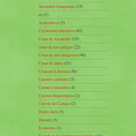
Alcaudete Imaginado
(15)
au
(1)
Audiolibros
(5)
Certámenes literarios
(42)
Cosas de Alcaudete
(33)
cosas de mis amigos
(22)
Cosas de mis amigos/as
(46)
Cosas de niños
(51)
Creación Literaria
(56)
Cuentos caníbales
(5)
Cuentos Infantiles
(4)
Cuentos Inquietantes
(2)
Cuevas del Campo
(2)
Diario Jaén
(3)
Duende
(3)
Economía
(1)
El club de las palabras prohibidas
(11)