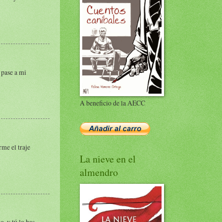
 pase a mi
A beneficio de la AECC
me el traje
La nieve en el
almendro
o, y tú lo has