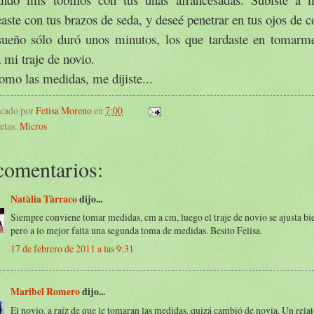
aste con tus brazos de seda, y deseé penetrar en tus ojos de c
sueño sólo duró unos minutos, los que tardaste en tomarm
 mi traje de novio.
omo las medidas, me dijiste...
icado por
Felisa Moreno
en
7:00
etas:
Micros
comentarios:
Natàlia Tàrraco
dijo...
Siempre conviene tomar medidas, cm a cm, luego el traje de novio se ajusta bie
pero a lo mejor falta una segunda toma de medidas. Besito Felisa.
17 de febrero de 2011 a las 9:31
Maribel Romero
dijo...
El novio, a raíz de que le tomaran las medidas, quizá cambió de novia. Un rel