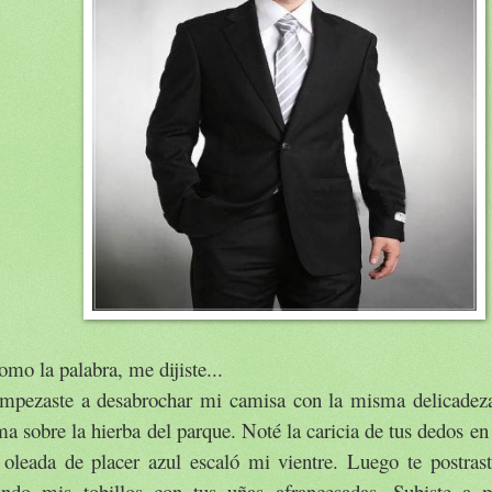
omo la palabra, me dijiste...
mpezaste a desabrochar mi camisa con la misma delicadez
a sobre la hierba del parque. Noté la caricia de tus dedos en
 oleada de placer azul escaló mi vientre. Luego te postrast
ando mis tobillos con tus uñas afrancesadas. Subiste a m