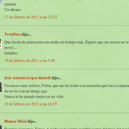
sensual.
Un abrazo.
17 de febrero de 2011 a las 12:03
VivisPato
dijo...
Que forma de platicarnos un sueño en tiempo real...Espero que ese suceso no le
novio...
Saludos.
19 de febrero de 2011 a las 5:49
José Antonio López Rastoll
dijo...
Un micro muy erótico, Felisa, que me ha traído a la memoria que fui a comprar
de novio con un amigo gay.
Nunca lo he pasado mejor en mi vida.
19 de febrero de 2011 a las 18:55
Blanca Miosi
dijo...
Rompes esquemas, Felisa. A nadie se le ocurre escribir acerca del traje del novi