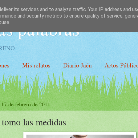
liver its services and to analyze traffic. Your IP address and u
rmance and security metrics to ensure quality of service, gene
as palabras
buse.
ORENO
ones
Mis relatos
Diario Jaén
Actos Públic
, 17 de febrero de 2011
 tomo las medidas