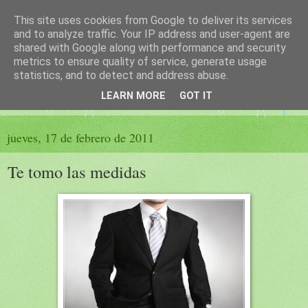
This site uses cookies from Google to deliver its services
El sueño de las palabras
and to analyze traffic. Your IP address and user-agent are
shared with Google along with performance and security
metrics to ensure quality of service, generate usage
PÁGINA LITERARIA DE FELISA MORENO
statistics, and to detect and address abuse.
LEARN MORE
GOT IT
▼
jueves, 17 de febrero de 2011
Te tomo las medidas