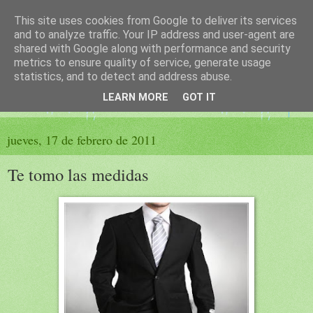
This site uses cookies from Google to deliver its services
El sueño de las palabras
and to analyze traffic. Your IP address and user-agent are
shared with Google along with performance and security
metrics to ensure quality of service, generate usage
PÁGINA LITERARIA DE FELISA MORENO
statistics, and to detect and address abuse.
LEARN MORE
GOT IT
▼
jueves, 17 de febrero de 2011
Te tomo las medidas