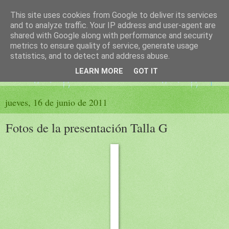
This site uses cookies from Google to deliver its services
El sueño de las palabras
and to analyze traffic. Your IP address and user-agent are
shared with Google along with performance and security
metrics to ensure quality of service, generate usage
PÁGINA LITERARIA DE FELISA MORENO
statistics, and to detect and address abuse.
LEARN MORE
GOT IT
▼
jueves, 16 de junio de 2011
Fotos de la presentación Talla G