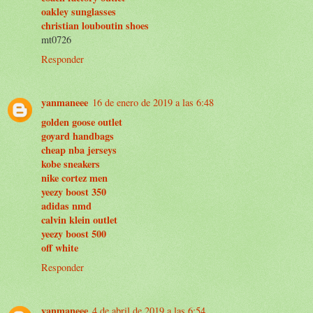
oakley sunglasses
christian louboutin shoes
mt0726
Responder
yanmaneee
16 de enero de 2019 a las 6:48
golden goose outlet
goyard handbags
cheap nba jerseys
kobe sneakers
nike cortez men
yeezy boost 350
adidas nmd
calvin klein outlet
yeezy boost 500
off white
Responder
yanmaneee
4 de abril de 2019 a las 6:54