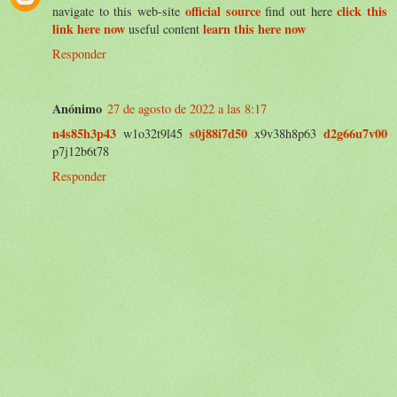
official source
click this
navigate to this web-site
find out here
link here now
learn this here now
useful content
Responder
Anónimo
27 de agosto de 2022 a las 8:17
n4s85h3p43
s0j88i7d50
d2g66u7v00
w1o32t9l45
x9v38h8p63
p7j12b6t78
Responder