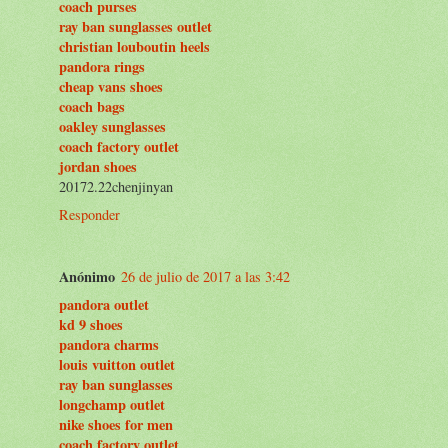
coach purses
ray ban sunglasses outlet
christian louboutin heels
pandora rings
cheap vans shoes
coach bags
oakley sunglasses
coach factory outlet
jordan shoes
20172.22chenjinyan
Responder
Anónimo
26 de julio de 2017 a las 3:42
pandora outlet
kd 9 shoes
pandora charms
louis vuitton outlet
ray ban sunglasses
longchamp outlet
nike shoes for men
coach factory outlet