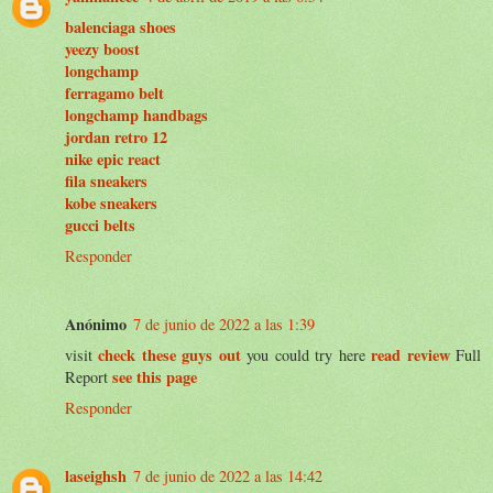
balenciaga shoes
yeezy boost
longchamp
ferragamo belt
longchamp handbags
jordan retro 12
nike epic react
fila sneakers
kobe sneakers
gucci belts
Responder
Anónimo
7 de junio de 2022 a las 1:39
check these guys out
read review
visit
you could try here
Full
see this page
Report
Responder
laseighsh
7 de junio de 2022 a las 14:42