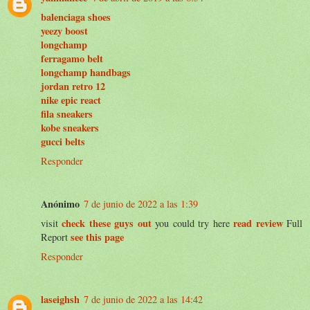
balenciaga shoes
yeezy boost
longchamp
ferragamo belt
longchamp handbags
jordan retro 12
nike epic react
fila sneakers
kobe sneakers
gucci belts
Responder
Anónimo
7 de junio de 2022 a las 1:39
check these guys out
read review
visit
you could try here
Full
see this page
Report
Responder
laseighsh
7 de junio de 2022 a las 14:42