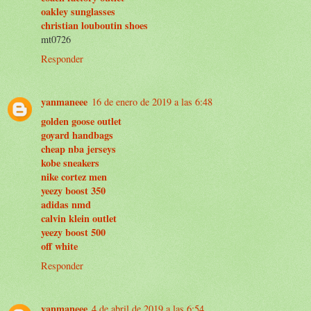
oakley sunglasses
christian louboutin shoes
mt0726
Responder
yanmaneee
16 de enero de 2019 a las 6:48
golden goose outlet
goyard handbags
cheap nba jerseys
kobe sneakers
nike cortez men
yeezy boost 350
adidas nmd
calvin klein outlet
yeezy boost 500
off white
Responder
yanmaneee
4 de abril de 2019 a las 6:54