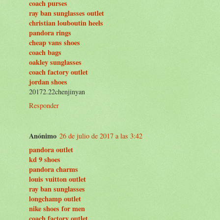
coach purses
ray ban sunglasses outlet
christian louboutin heels
pandora rings
cheap vans shoes
coach bags
oakley sunglasses
coach factory outlet
jordan shoes
20172.22chenjinyan
Responder
Anónimo
26 de julio de 2017 a las 3:42
pandora outlet
kd 9 shoes
pandora charms
louis vuitton outlet
ray ban sunglasses
longchamp outlet
nike shoes for men
coach factory outlet