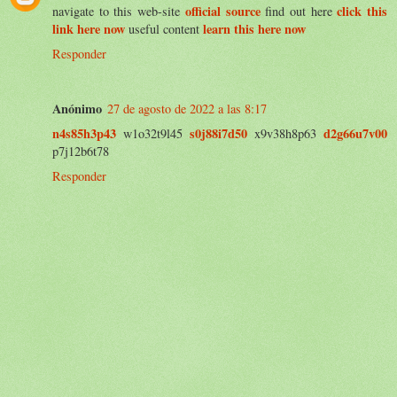
official source
click this
navigate to this web-site
find out here
link here now
learn this here now
useful content
Responder
Anónimo
27 de agosto de 2022 a las 8:17
n4s85h3p43
s0j88i7d50
d2g66u7v00
w1o32t9l45
x9v38h8p63
p7j12b6t78
Responder