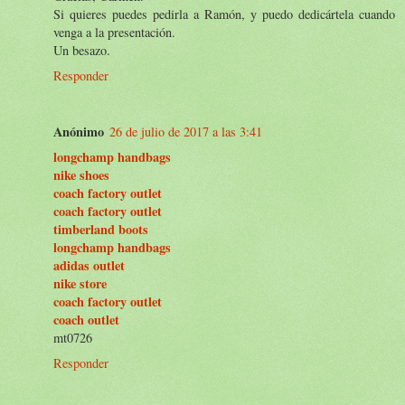
Si quieres puedes pedirla a Ramón, y puedo dedicártela cuando
venga a la presentación.
Un besazo.
Responder
Anónimo
26 de julio de 2017 a las 3:41
longchamp handbags
nike shoes
coach factory outlet
coach factory outlet
timberland boots
longchamp handbags
adidas outlet
nike store
coach factory outlet
coach outlet
mt0726
Responder