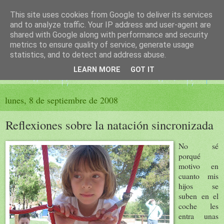
This site uses cookies from Google to deliver its services
El sueño de las palabras
and to analyze traffic. Your IP address and user-agent are
shared with Google along with performance and security
metrics to ensure quality of service, generate usage
PÁGINA LITERARIA DE FELISA MORENO
statistics, and to detect and address abuse.
LEARN MORE
GOT IT
▼
lunes, 8 de septiembre de 2008
Reflexiones sobre la natación sincronizada
No sé
porqué
motivo en
cuanto mis
hijos se
suben en el
coche les
entra unas