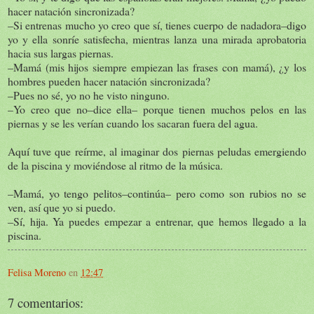
hacer natación sincronizada?
–Si entrenas mucho yo creo que sí, tienes cuerpo de nadadora–digo
yo y ella sonríe satisfecha, mientras lanza una mirada aprobatoria
hacia sus largas piernas.
–Mamá (mis hijos siempre empiezan las frases con mamá), ¿y los
hombres pueden hacer natación sincronizada?
–Pues no sé, yo no he visto ninguno.
–Yo creo que no–dice ella– porque tienen muchos pelos en las
piernas y se les verían cuando los sacaran fuera del agua.
Aquí tuve que reírme, al imaginar dos piernas peludas emergiendo
de la piscina y moviéndose al ritmo de la música.
–Mamá, yo tengo pelitos–continúa– pero como son rubios no se
ven, así que yo si puedo.
–Sí, hija. Ya puedes empezar a entrenar, que hemos llegado a la
piscina.
Felisa Moreno
en
12:47
7 comentarios: