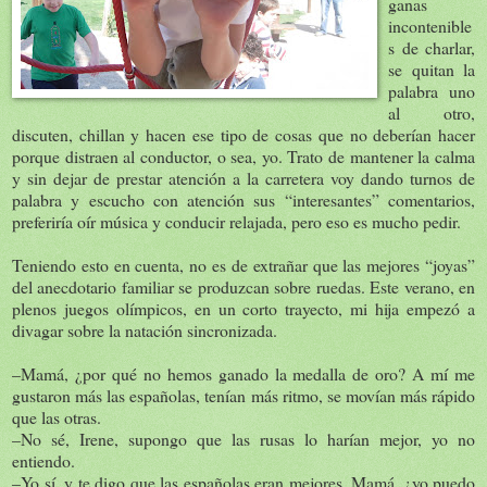
ganas
incontenible
s de charlar,
se quitan la
palabra uno
al otro,
discuten, chillan y hacen ese tipo de cosas que no deberían hacer
porque distraen al conductor, o sea, yo. Trato de mantener la calma
y sin dejar de prestar atención a la carretera voy dando turnos de
palabra y escucho con atención sus “interesantes” comentarios,
preferiría oír música y conducir relajada, pero eso es mucho pedir.
Teniendo esto en cuenta, no es de extrañar que las mejores “joyas”
del anecdotario familiar se produzcan sobre ruedas. Este verano, en
plenos juegos olímpicos, en un corto trayecto, mi hija empezó a
divagar sobre la natación sincronizada.
–Mamá, ¿por qué no hemos ganado la medalla de oro? A mí me
gustaron más las españolas, tenían más ritmo, se movían más rápido
que las otras.
–No sé, Irene, supongo que las rusas lo harían mejor, yo no
entiendo.
–Yo sí, y te digo que las españolas eran mejores. Mamá, ¿yo puedo