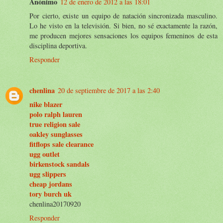
Anónimo
12 de enero de 2012 a las 18:01
Por cierto, existe un equipo de natación sincronizada masculino.
Lo he visto en la televisión. Si bien, no sé exactamente la razón,
me producen mejores sensaciones los equipos femeninos de esta
disciplina deportiva.
Responder
chenlina
20 de septiembre de 2017 a las 2:40
nike blazer
polo ralph lauren
true religion sale
oakley sunglasses
fitflops sale clearance
ugg outlet
birkenstock sandals
ugg slippers
cheap jordans
tory burch uk
chenlina20170920
Responder