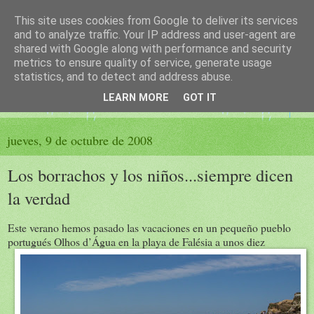
This site uses cookies from Google to deliver its services
El sueño de las palabras
and to analyze traffic. Your IP address and user-agent are
shared with Google along with performance and security
metrics to ensure quality of service, generate usage
PÁGINA LITERARIA DE FELISA MORENO
statistics, and to detect and address abuse.
LEARN MORE
GOT IT
▼
jueves, 9 de octubre de 2008
Los borrachos y los niños...siempre dicen
la verdad
Este verano hemos pasado las vacaciones en un pequeño pueblo
por
tugués Olhos d’Água en la playa de Falésia a unos diez