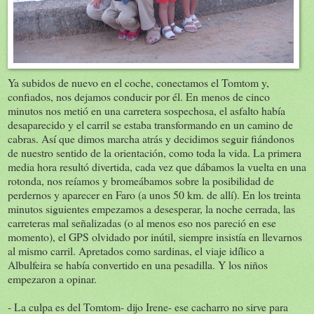
Ya subidos de nuevo en el coche, conectamos el Tomtom y,
confiados, nos dejamos conducir por él. En menos de cinco
minutos nos metió en una carretera sospechosa, el asfalto había
desaparecido y el carril se estaba transformando en un camino de
cabras. Así que dimos marcha atrás y decidimos seguir fiándonos
de nuestro sentido de la orientación, como toda la vida. La primera
media hora resultó divertida, cada vez que dábamos la vuelta en una
rotonda, nos reíamos y bromeábamos sobre la posibilidad de
perdernos y aparecer en Faro (a unos 50 km. de allí). En los treinta
minutos siguientes empezamos a desesperar, la noche cerrada, las
carreteras mal señalizadas (o al menos eso nos pareció en ese
momento), el GPS olvidado por inútil, siempre insistía en llevarnos
al mismo carril. Apretados como sardinas, el viaje idílico a
Albulfeira se había convertido en una pesadilla. Y los niños
empezaron a opinar.
- La culpa es del Tomtom- dijo Irene- ese cacharro no sirve para