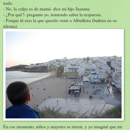
nada.
- No, la culpa es de mamá- dice mi hijo Juanma.
- ¿Por qué?- pregunto yo, temiendo saber la respuesta.
- Porque tú eras la que queráis venir a Albulfeira (bufeira en su
idioma)
En ese momento, niños y mayores se rieron, y yo imaginé que mi