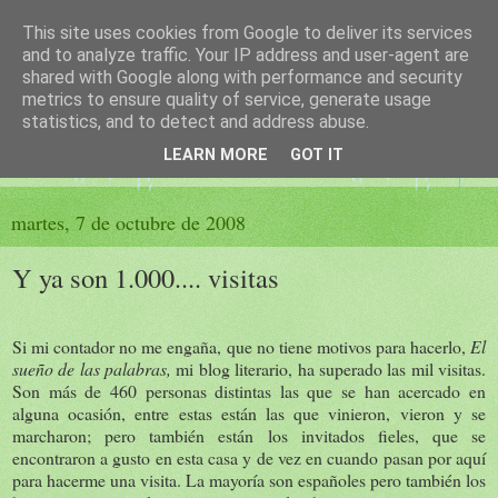
This site uses cookies from Google to deliver its services
El sueño de las palabras
and to analyze traffic. Your IP address and user-agent are
shared with Google along with performance and security
metrics to ensure quality of service, generate usage
PÁGINA LITERARIA DE FELISA MORENO
statistics, and to detect and address abuse.
LEARN MORE
GOT IT
▼
martes, 7 de octubre de 2008
Y ya son 1.000.... visitas
Si mi contador no me engaña, que no tiene motivos para hacerlo,
El
sueño de las palabras,
mi blog literario, ha superado las mil visitas.
Son más de 460 personas distintas las que se han acercado en
alguna ocasión, entre estas están las que vinieron, vieron y se
marcharon; pero también están los invitados fieles, que se
encontraron a gusto en esta casa y de vez en cuando pasan por aquí
para hacerme una visita. La mayoría son españoles pero también los