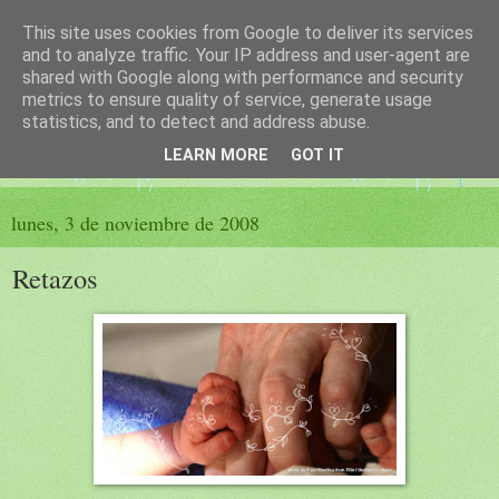
This site uses cookies from Google to deliver its services
El sueño de las palabras
and to analyze traffic. Your IP address and user-agent are
shared with Google along with performance and security
metrics to ensure quality of service, generate usage
PÁGINA LITERARIA DE FELISA MORENO
statistics, and to detect and address abuse.
LEARN MORE
GOT IT
▼
lunes, 3 de noviembre de 2008
Retazos