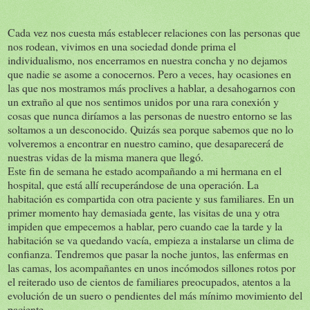
Cada vez nos cuesta más establecer relaciones con las personas que
nos rodean, vivimos en una sociedad donde prima el
individualismo, nos encerramos en nuestra concha y no dejamos
que nadie se asome a conocernos. Pero a veces, hay ocasiones en
las que nos mostramos más proclives a hablar, a desahogarnos con
un extraño al que nos sentimos unidos por una rara conexión y
cosas que nunca diríamos a las personas de nuestro entorno se las
soltamos a un desconocido. Quizás sea porque sabemos que no lo
volveremos a encontrar en nuestro camino, que desaparecerá de
nuestras vidas de la misma manera que llegó.
Este fin de semana he estado acompañando a mi hermana en el
hospital, que está allí recuperándose de una operación. La
habitación es compartida con otra paciente y sus familiares. En un
primer momento hay demasiada gente, las visitas de una y otra
impiden que empecemos a hablar, pero cuando cae la tarde y la
habitación se va quedando vacía, empieza a instalarse un clima de
confianza. Tendremos que pasar la noche juntos, las enfermas en
las camas, los acompañantes en unos incómodos sillones rotos por
el reiterado uso de cientos de familiares preocupados, atentos a la
evolución de un suero o pendientes del más mínimo movimiento del
paciente.