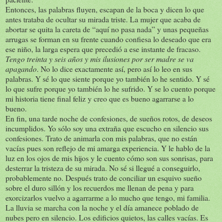
Entonces, las palabras fluyen, escapan de la boca y dicen lo que
antes trataba de ocultar su mirada triste. La mujer que acaba de
abortar se quita la careta de “aquí no pasa nada” y unas pequeñas
arrugas se forman en su frente cuando confiesa lo deseado que era
ese niño, la larga espera que precedió a ese instante de fracaso.
Tengo treinta y seis años y mis ilusiones por ser madre se va
apagando
. No lo dice exactamente así, pero así lo leo en sus
palabras. Y sé lo que siente porque yo también lo he sentido. Y sé
lo que sufre porque yo también lo he sufrido. Y se lo cuento porque
mi historia tiene final feliz y creo que es bueno agarrarse a lo
bueno.
En fin, una tarde noche de confesiones, de sueños rotos, de deseos
incumplidos. Yo sólo soy una extraña que escucho en silencio sus
confesiones. Trato de animarla con mis palabras, que no están
vacías pues son reflejo de mi amarga experiencia. Y le hablo de la
luz en los ojos de mis hijos y le cuento cómo son sus sonrisas, para
desterrar la tristeza de su mirada. No sé si llegué a conseguirlo,
probablemente no. Después trato de conciliar un esquivo sueño
sobre el duro sillón y los recuerdos me llenan de pena y para
exorcizarlos vuelvo a agarrarme a lo mucho que tengo, mi familia.
La lluvia se marcha con la noche y el día amanece poblado de
nubes pero en silencio. Los edificios quietos, las calles vacías. Es