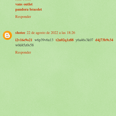
vans outlet
pandora bracelet
Responder
shotee
22 de agosto de 2022 a las 18:26
i2v16e9o21
t2n02q1z88
d4j73b9s34
w6p39v6u13
y6a46s3k07
w0d45z0s58
Responder