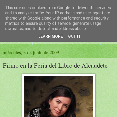
This site uses cookies from Google to deliver its services
El sueño de las palabras
and to analyze traffic. Your IP address and user-agent are
shared with Google along with performance and security
metrics to ensure quality of service, generate usage
PÁGINA LITERARIA DE FELISA MORENO
statistics, and to detect and address abuse.
LEARN MORE
GOT IT
▼
miércoles, 3 de junio de 2009
Firmo en la Feria del Libro de Alcaudete