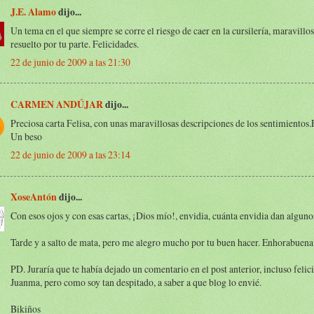
J.E. Alamo
dijo...
Un tema en el que siempre se corre el riesgo de caer en la cursilería, maravill
resuelto por tu parte. Felicidades.
22 de junio de 2009 a las 21:30
CARMEN ANDÚJAR
dijo...
Preciosa carta Felisa, con unas maravillosas descripciones de los sentimientos
Un beso
22 de junio de 2009 a las 23:14
XoseAntón
dijo...
Con esos ojos y con esas cartas, ¡Dios mío!, envidia, cuánta envidia dan alguno
Tarde y a salto de mata, pero me alegro mucho por tu buen hacer. Enhorabuena
PD. Juraría que te había dejado un comentario en el post anterior, incluso felic
Juanma, pero como soy tan despitado, a saber a que blog lo envié.
Bikiños