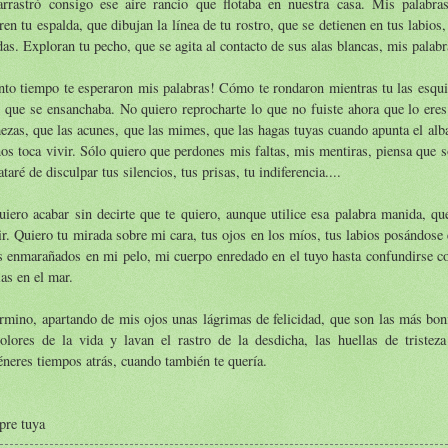
arrastró consigo ese aire rancio que flotaba en nuestra casa. Mis palabr
ren tu espalda, que dibujan la línea de tu rostro, que se detienen en tus labios
das. Exploran tu pecho, que se agita al contacto de sus alas blancas, mis palabra
to tiempo te esperaron mis palabras! Cómo te rondaron mientras tu las esqui
 que se ensanchaba. No quiero reprocharte lo que no fuiste ahora que lo eres
ezas, que las acunes, que las mimes, que las hagas tuyas cuando apunta el alb
os toca vivir. Sólo quiero que perdones mis faltas, mis mentiras, piensa que s
ataré de disculpar tus silencios, tus prisas, tu indiferencia....
iero acabar sin decirte que te quiero, aunque utilice esa palabra manida, q
ir. Quiero tu mirada sobre mi cara, tus ojos en los míos, tus labios posándose 
s enmarañados en mi pelo, mi cuerpo enredado en el tuyo hasta confundirse 
las en el mar.
rmino, apartando de mis ojos unas lágrimas de felicidad, que son las más boni
colores de la vida y lavan el rastro de la desdicha, las huellas de tristez
neres tiempos atrás, cuando también te quería.
pre tuya