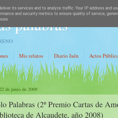
liver its services and to analyze traffic. Your IP address and u
rmance and security metrics to ensure quality of service, gene
as palabras
buse.
ORENO
ones
Mis relatos
Diario Jaén
Actos Públic
 22 de junio de 2009
lo Palabras (2º Premio Cartas de Am
blioteca de Alcaudete, año 2008)