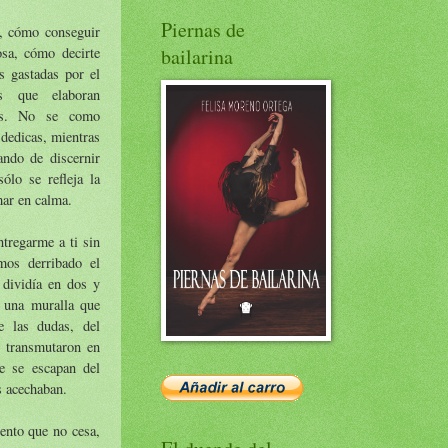
Piernas de
, cómo conseguir
sa, cómo decirte
bailarina
as gastadas por el
s que elaboran
mas. No se como
dedicas, mientras
ando de discernir
ólo se refleja la
mar en calma.
tregarme a ti sin
mos derribado el
dividía en dos y
 una muralla que
e las dudas, del
, transmutaron en
e se escapan del
s acechaban.
ento que no cesa,