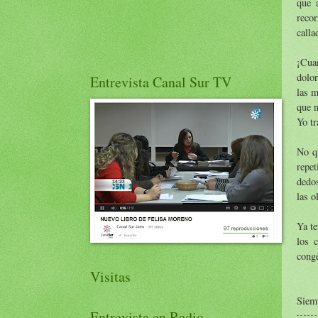
que 
recor
calla
¡Cuan
dolor
Entrevista Canal Sur TV
las m
que n
Yo tr
No qu
repet
dedo
las o
Ya te
los 
congé
Visitas
Siem
Entrevista en Radio