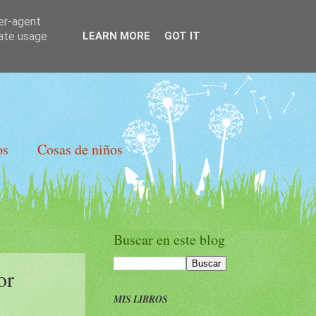
ser-agent
rate usage
LEARN MORE
GOT IT
os
Cosas de niños
Buscar en este blog
or
MIS LIBROS