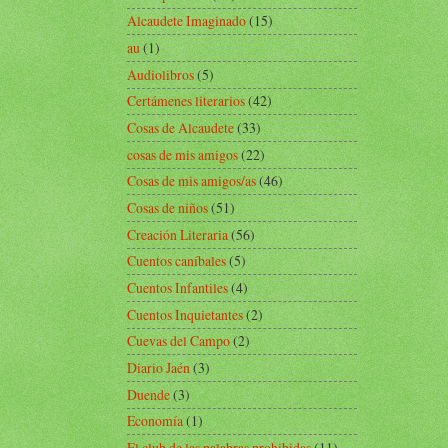
Alcaudete Imaginado
(15)
au
(1)
Audiolibros
(5)
Certámenes literarios
(42)
Cosas de Alcaudete
(33)
cosas de mis amigos
(22)
Cosas de mis amigos/as
(46)
Cosas de niños
(51)
Creación Literaria
(56)
Cuentos caníbales
(5)
Cuentos Infantiles
(4)
Cuentos Inquietantes
(2)
Cuevas del Campo
(2)
Diario Jaén
(3)
Duende
(3)
Economía
(1)
El club de las palabras prohibidas
(11)