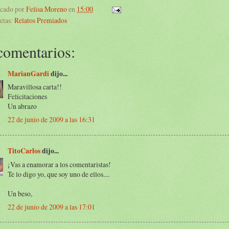
icado por
Felisa Moreno
en
15:00
etas:
Relatos Premiados
comentarios:
MarianGardi
dijo...
Maravillosa carta!!
Felicitaciones
Un abrazo
22 de junio de 2009 a las 16:31
TitoCarlos
dijo...
¡Vas a enamorar a los comentaristas!
Te lo digo yo, que soy uno de ellos....
Un beso,
22 de junio de 2009 a las 17:01