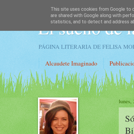
This site uses cookies from Google to de
are shared with Google along with perfo
El sueño de l
statistics, and to detect and address a
PÁGINA LITERARIA DE FELISA M
Alcaudete Imaginado
Publicaci
lunes,
Só
Bi