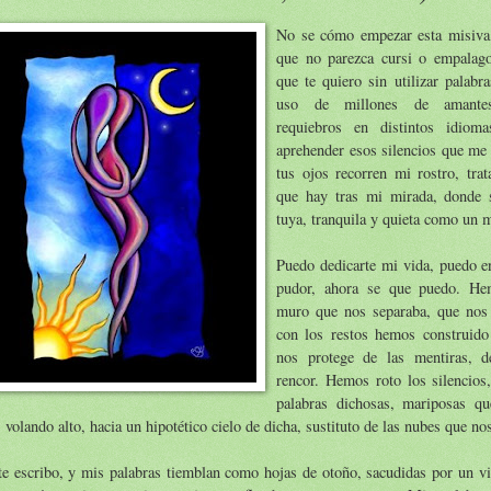
No se cómo empezar esta misiva
que no parezca cursi o empalago
que te quiero sin utilizar palabr
uso de millones de amante
requiebros en distintos idio
aprehender esos silencios que me 
tus ojos recorren mi rostro, trat
que hay tras mi mirada, donde s
tuya, tranquila y quieta como un 
Puedo dedicarte mi vida, puedo en
pudor, ahora se que puedo. He
muro que nos separaba, que nos 
con los restos hemos construido
nos protege de las mentiras, d
rencor. Hemos roto los silencios
palabras dichosas, mariposas qu
 volando alto, hacia un hipotético cielo de dicha, sustituto de las nubes que no
e escribo, y mis palabras tiemblan como hojas de otoño, sacudidas por un vi