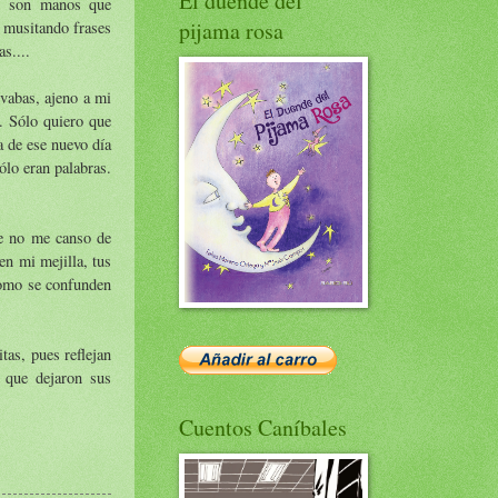
El duende del
as son manos que
pijama rosa
, musitando frases
s....
vabas, ajeno a mi
. Sólo quiero que
a de ese nuevo día
ólo eran palabras.
ue no me canso de
en mi mejilla, tus
como se confunden
tas, pues reflejan
a que dejaron sus
Cuentos Caníbales