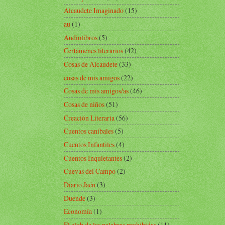
Alcaudete Imaginado
(15)
au
(1)
Audiolibros
(5)
Certámenes literarios
(42)
Cosas de Alcaudete
(33)
cosas de mis amigos
(22)
Cosas de mis amigos/as
(46)
Cosas de niños
(51)
Creación Literaria
(56)
Cuentos caníbales
(5)
Cuentos Infantiles
(4)
Cuentos Inquietantes
(2)
Cuevas del Campo
(2)
Diario Jaén
(3)
Duende
(3)
Economía
(1)
El club de las palabras prohibidas
(11)