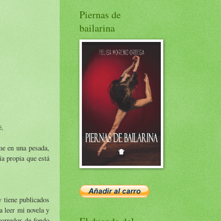
Piernas de
bailarina
é,
me en una pesada,
ía propia que está
 tiene publicados
a leer mi novela y
corredor de fondo