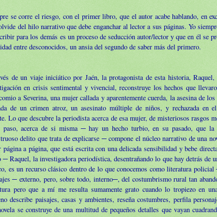
re se corre el riesgo, con el primer libro, que el autor acabe hablando, en e
olvide del hilo narrativo que debe enganchar al lector a sus páginas. Yo siempr
cribir para los demás es un proceso de seducción autor/lector y que en él se p
idad entre desconocidos, un ansia del segundo de saber más del primero.
vés de un viaje iniciático por Jaén, la protagonista de esta historia, Raquel,
tigación en crisis sentimental y vivencial, reconstruye los hechos que llevaro
omio a Severina, una mujer callada y aparentemente cuerda, la asesina de los
ada de un crimen atroz, un asesinato múltiple de niños, y rechazada en e
e. Lo que descubre la periodista acerca de esa mujer, de misteriosos rasgos m
e paso, acerca de si misma ─ hay un hecho turbio, en su pasado, que la
ruoso delito que trata de explicarse ─ compone el núcleo narrativo de una no
r página a página, que está escrita con una
delicada sensibilidad y bebe direc
 ─ Raquel, la investigadora periodística, desentrañando lo que hay detrás de 
co, es un recurso clásico dentro de lo que conocemos como literatura policial ─
ajes ─ externo, pero, sobre todo, interno─, del costumbrismo rural tan aband
ratura pero que a mí me resulta sumamente grato cuando lo tropiezo en un
o describe paisajes, casas y ambientes, reseña costumbres, perfila personaj
novela se construye de una multitud de pequeños detalles que vayan cuadrand