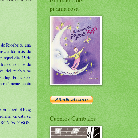
El duende del
pijama rosa
 de Rioabajo, una
anscurrido más de
on aquel día 25 de
 los ocho hijos de
es del pueblo se
su hijo Francisco.
a realmente había
 en la red el blog
iana, en esta su
Cuentos Caníbales
JOS BONDADOSOS,