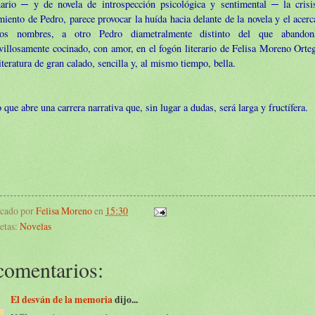
nario ─ y de novela de introspección psicológica y sentimental ─ la crisi
miento de Pedro, parece provocar la huída hacia delante de la novela y el acer
os nombres, a otro Pedro diametralmente distinto del que abando
illosamente cocinado, con amor, en el fogón literario de Felisa Moreno Orte
iteratura de gran calado, sencilla y, al mismo tiempo, bella.
 que abre una carrera narrativa que, sin lugar a dudas, será larga y fructífera.
icado por
Felisa Moreno
en
15:30
etas:
Novelas
comentarios:
El desván de la memoria
dijo...