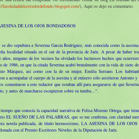
://lasoledaddelcorredordefondo.blogspot.com/
). Aquí os dejo su comentario.
ASESINA DE LOS OJOS BONDADOSOS
 se dio sepultura a Severina García Rodríguez, más conocida como la asesina
ña localidad situada en el sur de la provincia de Jaén. A pesar de haber tr
e años, ninguno de los vecinos ha olvidado los luctuosos hechos que ocurrier
o de 1986, en que la citada Severina acabó brutalmente con la vida de siete de
nio Márquez, así como con la de su mujer, Emilia Serrano. Los habitant
on a acompañar el cuerpo de la asesina y al entierro sólo asistieron Antonio y 
 comentaron a este redactor que estaban allí para asegurarse de que Severin
to, y antes de marcharse escupieron sobre su tumba…".
tiempo que conocía la capacidad narrativa de Felisa Moreno Ortega, que tiene
rario EL SUEÑO DE LAS PALABRAS, que se me confirma, con claridad merid
era novela publicada, de título hermosísimo, LA ASESINA DE LOS O
donada con el Premio Escritores Nóveles de la Diputación de Jaén.