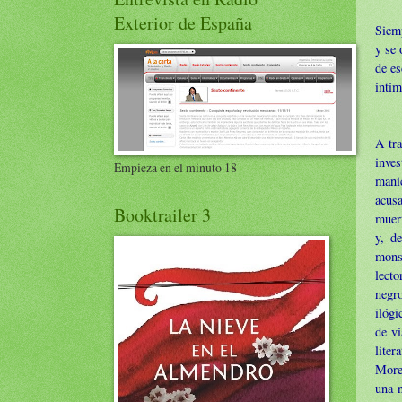
Exterior de España
Siemp
y se 
de es
intim
A tra
inves
Empieza en el minuto 18
manic
acus
Booktrailer 3
muert
y, d
monst
lecto
negro
ilógi
de vi
lite
Moren
una 