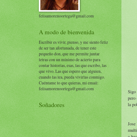
felisamorenoortega@gmail.com
A modo de bienvenida
Escribir es vivir, pienso, y me siento feliz
de ser tan afortunada, de tener este
pequeño don, que me permite juntar
letras con un mínimo de acierto para
contar historias, esas, las que escribo, las
que vivo. Las que espero que alguien,
cuando las lea, pueda vivirlas conmigo.
Cuéntame lo que quieras, mi email:
felisamorenoortega@gmail.com
Sigo 
pero 
Soñadores
la po
Jose 
multi
a hac