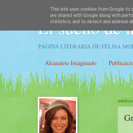
This site uses cookies from Google to de
are shared with Google along with perfo
El sueño de l
statistics, and to detect and address a
PÁGINA LITERARIA DE FELISA M
Alcaudete Imaginado
Publicaci
miérco
Gr