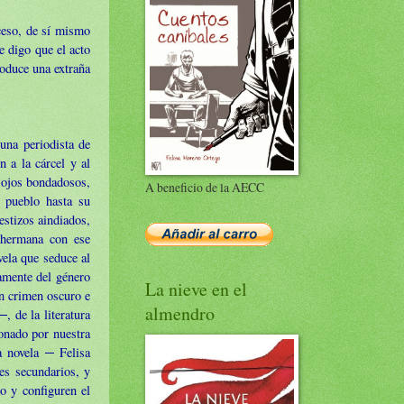
xceso, de sí mismo
e digo que el acto
roduce una extraña
 una periodista de
n a la cárcel y al
 ojos bondadosos,
A beneficio de la AECC
l pueblo hasta su
estizos aindiados,
 hermana con ese
vela que seduce al
tamente del género
La nieve en el
un crimen oscuro e
almendro
, de la literatura
onado por nuestra
a novela ─ Felisa
es secundarios, y
o y configuren el