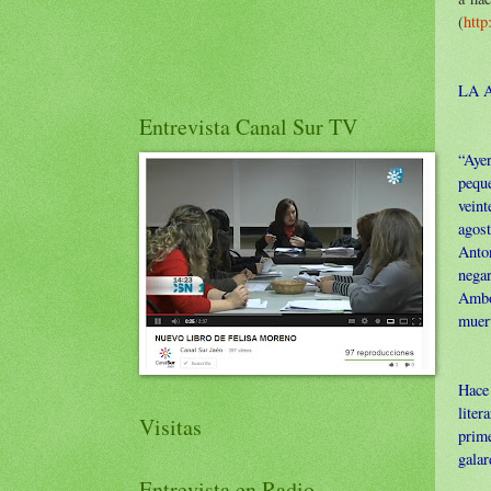
(
http
LA 
Entrevista Canal Sur TV
“Ayer
peque
veint
agost
Anto
negar
Ambos
muer
Hace 
lite
Visitas
prim
galar
Entrevista en Radio