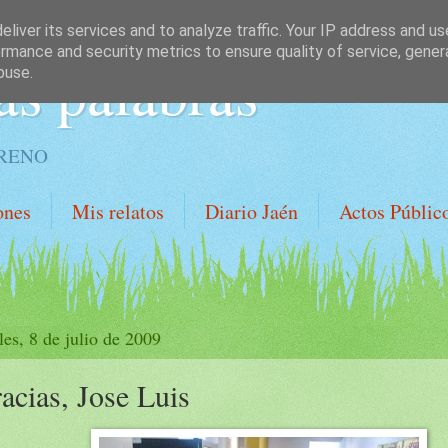
liver its services and to analyze traffic. Your IP address and u
rmance and security metrics to ensure quality of service, gene
as palabras
buse.
ORENO
ones
Mis relatos
Diario Jaén
Actos Públic
les, 8 de julio de 2009
acias, Jose Luis