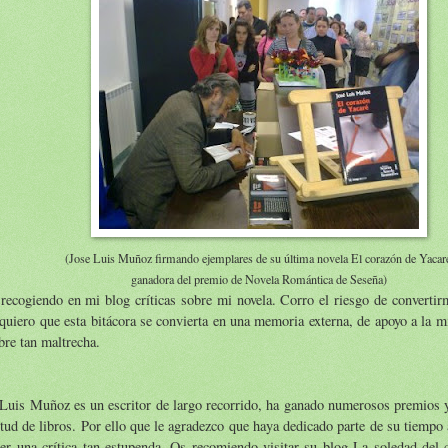
(Jose Luis Muñoz firmando ejemplares de su última novela El corazón de Yacar
ganadora del premio de Novela Romántica de Seseña)
recogiendo en mi blog críticas sobre mi novela. Corro el riesgo de convertir
quiero que esta bitácora se convierta en una memoria externa, de apoyo a la m
bre tan maltrecha.
Luis Muñoz es un escritor de largo recorrido, ha ganado numerosos premios y
tud de libros. Por ello que le agradezco que haya dedicado parte de su tiempo 
er una crítica tan estupenda. Os recomiendo visitar su blog La soledad del 