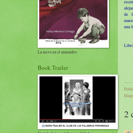
esce
aleja
de l
marav
una l
Libro
La nieve en el almendro
Book Trailer
Publ
Etiqu
2 