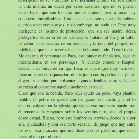
la vida misma; un duelo por seres ausentes, que no se pueden
tener: hijos, que son los que más se quieren, pero a veces hay
conductas inexplicables. Una ausencia de seres que ella hubiera
querido tener como suyos, y sin embargo, no pudo ser. Pero muy
inteligente el instinto de protección, que sin ser madre, desea
protegerlos como si de su camada se tratara, al fin y al cabo,
percebía la desfachatez de su hermana y la duda del porqué, esa
infelicidad que le caracterizaba cuando lo tenía todo. O casi todo.
Me encanta el personaje de Paca, esta mujer es fantástica, hace de
intermediaria en los personajes. Y cuando conoce a Raquel,
decide ir en busca de su hija. Paca, es una mujer muy hermosa,
tiene un papel enrriquecedor; donde junto con la periodista, juntas
eligen un camino para solventar algunos detalles en su vida, que
se rozan al conocerse aquella noche tan especial.
Claro que con la bebida, Paco aquí ayudó un poco, vaya plantón
!ehhh!, la pobre se quedó con las ganas esa noche y a él lo
dejaron colgado en la iglesia; quizás en ese momento puede más
el rencor o la venganza sobre los sentimientos, que el propio
deseo carnal. Bueno, pero este hombre es atrevido, decide ir a por
ella ayudándola y con esa parte sensual, de juego que hay entre
los dos. Esa atracción que nos dices con tus palabras, que están
locos el uno por el otro.