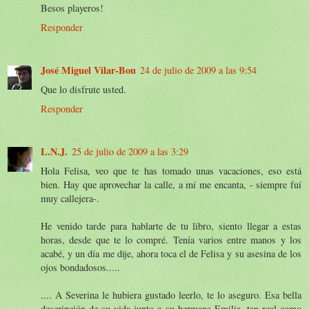
Besos playeros!
Responder
José Miguel Vilar-Bou
24 de julio de 2009 a las 9:54
Que lo disfrute usted.
Responder
L.N.J.
25 de julio de 2009 a las 3:29
Hola Felisa, veo que te has tomado unas vacaciones, eso está
bien. Hay que aprovechar la calle, a mí me encanta, - siempre fuí
muy callejera-.
He venido tarde para hablarte de tu libro, siento llegar a estas
horas, desde que te lo compré. Tenía varios entre manos y los
acabé, y un día me dije, ahora toca el de Felisa y su asesina de los
ojos bondadosos.....
.... A Severina le hubiera gustado leerlo, te lo aseguro. Esa bella
descripción de su vida junto a su hermana Emilia, tan real como