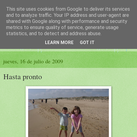
This site uses cookies from Google to deliver its services
El sueño de las palabras
and to analyze traffic. Your IP address and user-agent are
shared with Google along with performance and security
metrics to ensure quality of service, generate usage
PÁGINA LITERARIA DE FELISA MORENO
statistics, and to detect and address abuse.
LEARN MORE
GOT IT
▼
jueves, 16 de julio de 2009
Hasta pronto