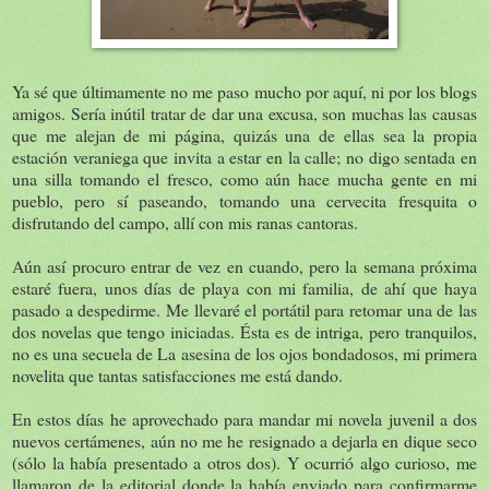
Ya sé que últimamente no me paso mucho por aquí, ni por los blogs
amigos. Sería inútil tratar de dar una excusa, son muchas las causas
que me alejan de mi página, quizás una de ellas sea la propia
estación veraniega que invita a estar en la calle; no digo sentada en
una silla tomando el fresco, como aún hace mucha gente en mi
pueblo, pero sí paseando, tomando una cervecita fresquita o
disfrutando del campo, allí con mis ranas cantoras.
Aún así procuro entrar de vez en cuando, pero la semana próxima
estaré fuera, unos días de playa con mi familia, de ahí que haya
pasado a despedirme. Me llevaré el portátil para retomar una de las
dos novelas que tengo iniciadas. Ésta es de intriga, pero tranquilos,
no es una secuela de La asesina de los ojos bondadosos, mi primera
novelita que tantas satisfacciones me está dando.
En estos días he aprovechado para mandar mi novela juvenil a dos
nuevos certámenes, aún no me he resignado a dejarla en dique seco
(sólo la había presentado a otros dos). Y ocurrió algo curioso, me
llamaron de la editorial donde la había enviado para confirmarme