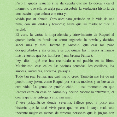
Paco I, queda resuelto ( se dá cuenta que no lo desea ) en el
momento que ella se aleja para descubrir la verdadera historia de
una asesina, que enlaza con otra ya
vivida por su abuela. Otro asesinato grabado en la vida de una
niña, con sus dudas y temores; hasta que su madre le dice la
verdad.
El cura, la carta; la imprudencia y atrevimiento de Raquel al
querer leerla, es fantástico como engancha la novela y decides
saber más y más. Jacinto y Antonio, que casi los paso
desapercibidos y ahí están, y es que quizás las mujeres armamos
más revuelos que los hombres ( una broma Felisa ).
!Ay, dios!, qué me has recordado a mi pueblo en tu libro.
Muchísimo, esas calles, las vecinas sentadas, los cotilleos, los
amores, aventuras, secretos, paisajes....
Todo tan real Felisa, que casi me lo creo. También me fuí de mi
pueblo muy joven, como Raquel por varios motivos y en busca de
otra vida. La gente de pueblo cielo...., ese momento en que
Raquel entra en casa de Antonio y decide hacerle la entrevista, él
con respeto se entrega a ella; sin más.
Y ese psiquiátrico donde Severina, fallece poco a poco una
historia que le tocó vivir pero que no era la suya real, una
inocente mujer en manos de terceras personas que la juzgan con