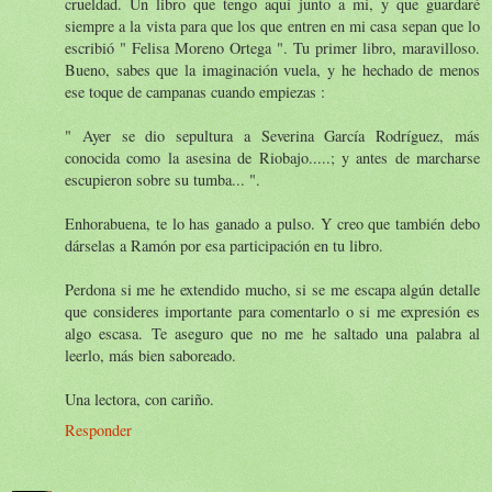
crueldad. Un libro que tengo aquí junto a mí, y que guardaré
siempre a la vista para que los que entren en mi casa sepan que lo
escribió " Felisa Moreno Ortega ". Tu primer libro, maravilloso.
Bueno, sabes que la imaginación vuela, y he hechado de menos
ese toque de campanas cuando empiezas :
" Ayer se dio sepultura a Severina García Rodríguez, más
conocida como la asesina de Riobajo.....; y antes de marcharse
escupieron sobre su tumba... ".
Enhorabuena, te lo has ganado a pulso. Y creo que también debo
dárselas a Ramón por esa participación en tu libro.
Perdona si me he extendido mucho, si se me escapa algún detalle
que consideres importante para comentarlo o si me expresión es
algo escasa. Te aseguro que no me he saltado una palabra al
leerlo, más bien saboreado.
Una lectora, con cariño.
Responder