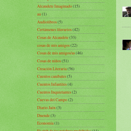
Alcaudete Imaginado
(15)
au
(1)
Audiolibros
(5)
Certámenes literarios
(42)
Cosas de Alcaudete
(33)
cosas de mis amigos
(22)
Cosas de mis amigos/as
(46)
Cosas de niños
(51)
Creación Literaria
(56)
Cuentos caníbales
(5)
Cuentos Infantiles
(4)
Cuentos Inquietantes
(2)
Cuevas del Campo
(2)
Diario Jaén
(3)
Duende
(3)
Economía
(1)
El club de las palabras prohibidas
(11)