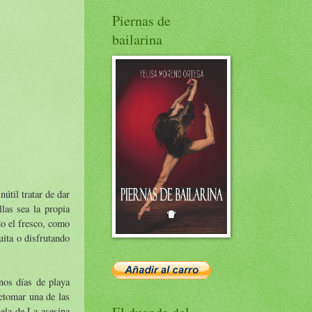
Piernas de
bailarina
útil tratar de dar
las sea la propia
do el fresco, como
ita o disfrutando
nos días de playa
retomar una de las
uela de La asesina