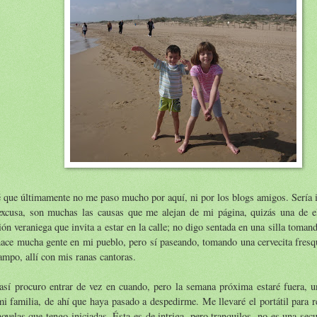
 que últimamente no me paso mucho por aquí, ni por los blogs amigos. Sería in
excusa, son muchas las causas que me alejan de mi página, quizás una de el
ión veraniega que invita a estar en la calle; no digo sentada en una silla toman
ace mucha gente en mi pueblo, pero sí paseando, tomando una cervecita fresqu
ampo, allí con mis ranas cantoras.
así procuro entrar de vez en cuando, pero la semana próxima estaré fuera, u
i familia, de ahí que haya pasado a despedirme. Me llevaré el portátil para 
ovelas que tengo iniciadas. Ésta es de intriga, pero tranquilos, no es una sec