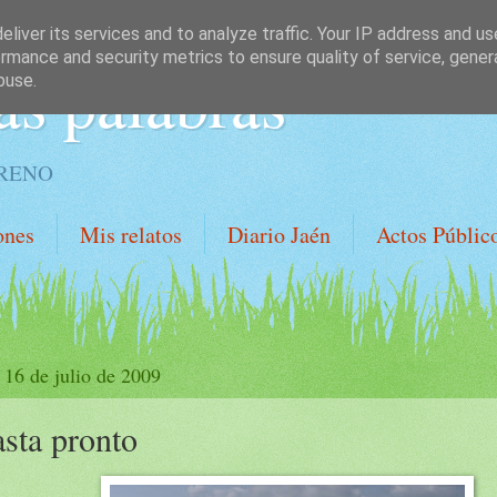
liver its services and to analyze traffic. Your IP address and u
rmance and security metrics to ensure quality of service, gene
as palabras
buse.
ORENO
ones
Mis relatos
Diario Jaén
Actos Públic
 16 de julio de 2009
sta pronto