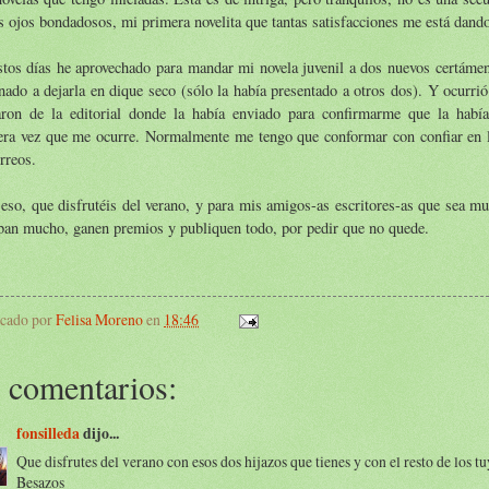
s ojos bondadosos, mi primera novelita que tantas satisfacciones me está dand
stos días he aprovechado para mandar mi novela juvenil a dos nuevos certáme
nado a dejarla en dique seco (sólo la había presentado a otros dos). Y ocurri
aron de la editorial donde la había enviado para confirmarme que la había
era vez que me ocurre. Normalmente me tengo que conformar con confiar en l
rreos.
eso, que disfrutéis del verano, y para mis amigos-as escritores-as que sea m
ban mucho, ganen premios y publiquen todo, por pedir que no quede.
icado por
Felisa Moreno
en
18:46
 comentarios:
fonsilleda
dijo...
Que disfrutes del verano con esos dos hijazos que tienes y con el resto de los tu
Besazos