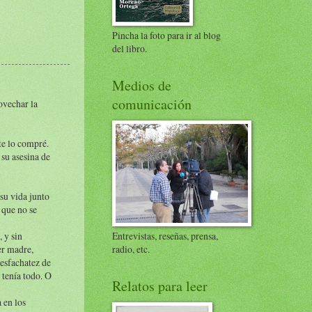
Pincha la foto para ir al blog
del libro.
Medios de
comunicación
ovechar la
 te lo compré.
 su asesina de
 su vida junto
 que no se
Entrevistas, reseñas, prensa,
 y sin
radio, etc.
er madre,
desfachatez de
 tenía todo. O
Relatos para leer
 en los