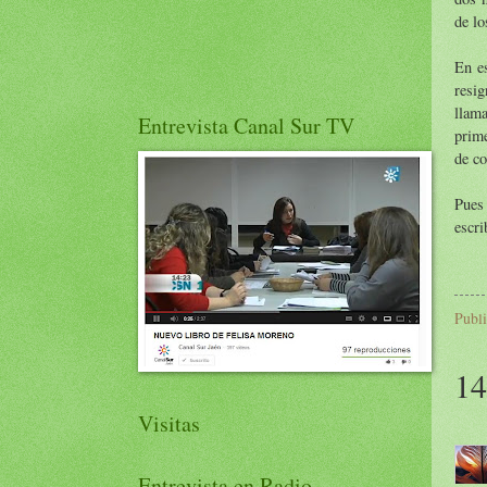
de lo
En e
resig
llam
Entrevista Canal Sur TV
prim
de co
Pues 
escri
Publ
14
Visitas
Entrevista en Radio