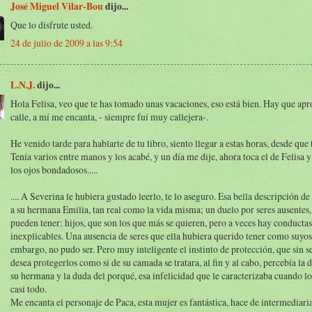
José Miguel Vilar-Bou
dijo...
Que lo disfrute usted.
24 de julio de 2009 a las 9:54
L.N.J.
dijo...
Hola Felisa, veo que te has tomado unas vacaciones, eso está bien. Hay que apr
calle, a mí me encanta, - siempre fuí muy callejera-.
He venido tarde para hablarte de tu libro, siento llegar a estas horas, desde que
Tenía varios entre manos y los acabé, y un día me dije, ahora toca el de Felisa y
los ojos bondadosos.....
.... A Severina le hubiera gustado leerlo, te lo aseguro. Esa bella descripción de
a su hermana Emilia, tan real como la vida misma; un duelo por seres ausentes,
pueden tener: hijos, que son los que más se quieren, pero a veces hay conductas
inexplicables. Una ausencia de seres que ella hubiera querido tener como suyos,
embargo, no pudo ser. Pero muy inteligente el instinto de protección, que sin s
desea protegerlos como si de su camada se tratara, al fin y al cabo, percebía la 
su hermana y la duda del porqué, esa infelicidad que le caracterizaba cuando lo
casi todo.
Me encanta el personaje de Paca, esta mujer es fantástica, hace de intermediaria