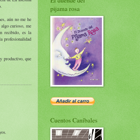
El duende del
o.
pijama rosa
nes, aún no me he
ó algo curioso, me
n recibido, es la
a profesionalidad
uy productivo, que
Cuentos Caníbales
yos.