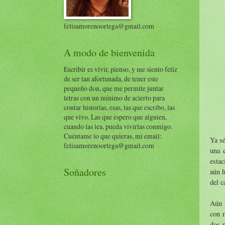
felisamorenoortega@gmail.com
A modo de bienvenida
Escribir es vivir, pienso, y me siento feliz
de ser tan afortunada, de tener este
pequeño don, que me permite juntar
letras con un mínimo de acierto para
contar historias, esas, las que escribo, las
que vivo. Las que espero que alguien,
cuando las lea, pueda vivirlas conmigo.
Cuéntame lo que quieras, mi email:
Ya sé
felisamorenoortega@gmail.com
una 
estac
Soñadores
aún h
del c
Aún 
con m
dos n