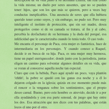
la vida misma; un duelo por seres ausentes, que no se pueden
tener: hijos, que son los que más se quieren, pero a veces hay
conductas inexplicables. Una ausencia de seres que ella hubiera
querido tener como suyos, y sin embargo, no pudo ser. Pero muy
inteligente el instinto de protección, que sin ser madre, desea
protegerlos como si de su camada se tratara, al fin y al cabo,
percebía la desfachatez de su hermana y la duda del porqué, esa
infelicidad que le caracterizaba cuando lo tenía todo. O casi todo.
Me encanta el personaje de Paca, esta mujer es fantástica, hace de
intermediaria en los personajes. Y cuando conoce a Raquel,
decide ir en busca de su hija. Paca, es una mujer muy hermosa,
tiene un papel enrriquecedor; donde junto con la periodista, juntas
eligen un camino para solventar algunos detalles en su vida, que
se rozan al conocerse aquella noche tan especial.
Claro que con la bebida, Paco aquí ayudó un poco, vaya plantón
!ehhh!, la pobre se quedó con las ganas esa noche y a él lo
dejaron colgado en la iglesia; quizás en ese momento puede más
el rencor o la venganza sobre los sentimientos, que el propio
deseo carnal. Bueno, pero este hombre es atrevido, decide ir a por
ella ayudándola y con esa parte sensual, de juego que hay entre
los dos. Esa atracción que nos dices con tus palabras, que están
locos el uno por el otro.