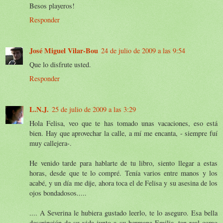
Besos playeros!
Responder
José Miguel Vilar-Bou
24 de julio de 2009 a las 9:54
Que lo disfrute usted.
Responder
L.N.J.
25 de julio de 2009 a las 3:29
Hola Felisa, veo que te has tomado unas vacaciones, eso está
bien. Hay que aprovechar la calle, a mí me encanta, - siempre fuí
muy callejera-.
He venido tarde para hablarte de tu libro, siento llegar a estas
horas, desde que te lo compré. Tenía varios entre manos y los
acabé, y un día me dije, ahora toca el de Felisa y su asesina de los
ojos bondadosos.....
.... A Severina le hubiera gustado leerlo, te lo aseguro. Esa bella
descripción de su vida junto a su hermana Emilia, tan real como