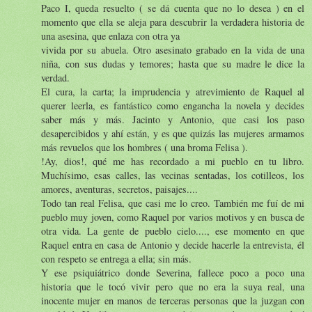
Paco I, queda resuelto ( se dá cuenta que no lo desea ) en el
momento que ella se aleja para descubrir la verdadera historia de
una asesina, que enlaza con otra ya
vivida por su abuela. Otro asesinato grabado en la vida de una
niña, con sus dudas y temores; hasta que su madre le dice la
verdad.
El cura, la carta; la imprudencia y atrevimiento de Raquel al
querer leerla, es fantástico como engancha la novela y decides
saber más y más. Jacinto y Antonio, que casi los paso
desapercibidos y ahí están, y es que quizás las mujeres armamos
más revuelos que los hombres ( una broma Felisa ).
!Ay, dios!, qué me has recordado a mi pueblo en tu libro.
Muchísimo, esas calles, las vecinas sentadas, los cotilleos, los
amores, aventuras, secretos, paisajes....
Todo tan real Felisa, que casi me lo creo. También me fuí de mi
pueblo muy joven, como Raquel por varios motivos y en busca de
otra vida. La gente de pueblo cielo...., ese momento en que
Raquel entra en casa de Antonio y decide hacerle la entrevista, él
con respeto se entrega a ella; sin más.
Y ese psiquiátrico donde Severina, fallece poco a poco una
historia que le tocó vivir pero que no era la suya real, una
inocente mujer en manos de terceras personas que la juzgan con