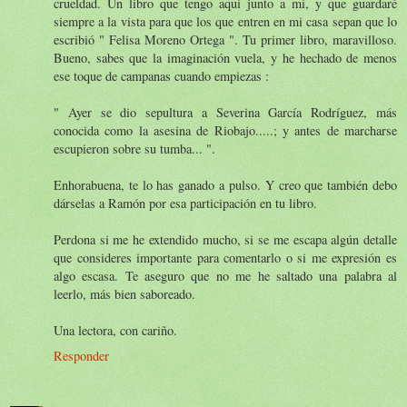
crueldad. Un libro que tengo aquí junto a mí, y que guardaré
siempre a la vista para que los que entren en mi casa sepan que lo
escribió " Felisa Moreno Ortega ". Tu primer libro, maravilloso.
Bueno, sabes que la imaginación vuela, y he hechado de menos
ese toque de campanas cuando empiezas :
" Ayer se dio sepultura a Severina García Rodríguez, más
conocida como la asesina de Riobajo.....; y antes de marcharse
escupieron sobre su tumba... ".
Enhorabuena, te lo has ganado a pulso. Y creo que también debo
dárselas a Ramón por esa participación en tu libro.
Perdona si me he extendido mucho, si se me escapa algún detalle
que consideres importante para comentarlo o si me expresión es
algo escasa. Te aseguro que no me he saltado una palabra al
leerlo, más bien saboreado.
Una lectora, con cariño.
Responder