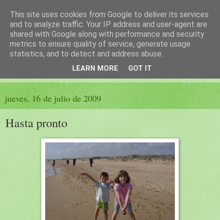
This site uses cookies from Google to deliver its services
El sueño de las palabras
and to analyze traffic. Your IP address and user-agent are
shared with Google along with performance and security
metrics to ensure quality of service, generate usage
PÁGINA LITERARIA DE FELISA MORENO
statistics, and to detect and address abuse.
LEARN MORE
GOT IT
▼
jueves, 16 de julio de 2009
Hasta pronto