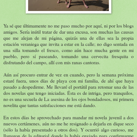
Ya sé que últimamente no me paso mucho por aquí, ni por los blogs
amigos. Sería inútil tratar de dar una excusa, son muchas las causas
que me alejan de mi página, quizás una de ellas sea la propia
estación veraniega que invita a estar en la calle; no digo sentada en
una silla tomando el fresco, como aún hace mucha gente en mi
pueblo, pero sí paseando, tomando una cervecita fresquita o
disfrutando del campo, allí con mis ranas cantoras.
Aún así procuro entrar de vez en cuando, pero la semana próxima
estaré fuera, unos días de playa con mi familia, de ahí que haya
pasado a despedirme. Me llevaré el portátil para retomar una de las
dos novelas que tengo iniciadas. Ésta es de intriga, pero tranquilos,
no es una secuela de La asesina de los ojos bondadosos, mi primera
novelita que tantas satisfacciones me está dando.
En estos días he aprovechado para mandar mi novela juvenil a dos
nuevos certámenes, aún no me he resignado a dejarla en dique seco
(sólo la había presentado a otros dos). Y ocurrió algo curioso, me
llamaron de la editorial donde la había enviado para confirmarme