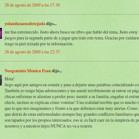
28 de agosto de 2009 a las 17:30
yolandasaenzdetejada
dijo...
me has estremecido. Justo ahora busco un libro que hable del tema. Justo estoy
juegos para la segunda parte de a jugar qeu trate este tema. Gracias por cuidarn
tengo la piel erizada por tu información.
28 de agosto de 2009 a las 22:37
Neogeminis Mónica Frau
dijo...
Hola!
llego aquí por amigos en común y paso a dejarte unas palabras coincidiendo co
También yo tengo hijas adolescentes y me asusté terriblemente al entrar en pá
chicas enfermas se alientan a perder peso, mentir a su familia, engañar el est
chicle, incluso se explican cómo vomitar! Una realidad terrible que es mucho 
que lo que nos imaginamos y frente a la que debemos estar muy alertas. Como
que detrás de estas enfermedades siempre hay grandes conflictos familiares q
son tapados por los propios interesados, eso sí, es fácil caer en la simpleza de p
nosotros y a nuestros hijos NUNCA les va a ocurrir.