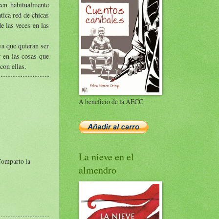
acen habitualmente
tica red de chicas
e las veces en las
ya que quieran ser
 en las cosas que
con ellas.
A beneficio de la AECC
La nieve en el
Comparto la
almendro