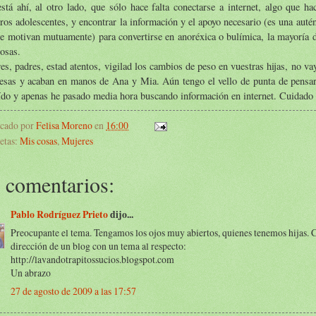
stá ahí, al otro lado, que sólo hace falta conectarse a internet, algo que h
ros adolescentes, y encontrar la información y el apoyo necesario (es una autén
e motivan mutuamente) para convertirse en anoréxica o bulímica, la mayoría d
osas.
s, padres, estad atentos, vigilad los cambios de peso en vuestras hijas, no va
cesas y acaban en manos de Ana y Mia. Aún tengo el vello de punta de pensar
ído y apenas he pasado media hora buscando información en internet. Cuidado 
icado por
Felisa Moreno
en
16:00
etas:
Mis cosas
,
Mujeres
 comentarios:
Pablo Rodríguez Prieto
dijo...
Preocupante el tema. Tengamos los ojos muy abiertos, quienes tenemos hijas. 
dirección de un blog con un tema al respecto:
http://lavandotrapitossucios.blogspot.com
Un abrazo
27 de agosto de 2009 a las 17:57