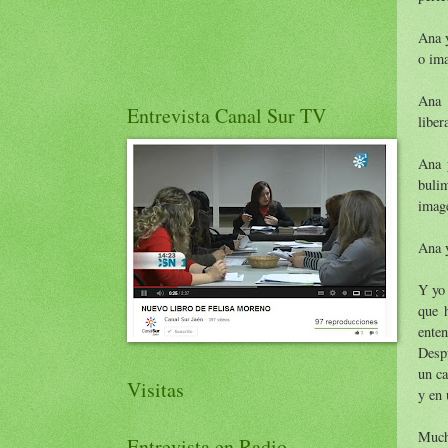
Ana y
o ima
Ana 
Entrevista Canal Sur TV
liber
Ana 
buli
image
Ana y
Y yo 
que 
enten
Despu
un ca
Visitas
y en 
Much
Entrevista en Radio