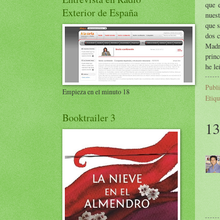
que e
Exterior de España
nuest
que s
dos c
Madre
prin
he le
Publ
Empieza en el minuto 18
Etiqu
Booktrailer 3
13