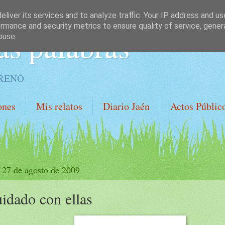
liver its services and to analyze traffic. Your IP address and u
rmance and security metrics to ensure quality of service, gene
as palabras
buse.
ORENO
ones
Mis relatos
Diario Jaén
Actos Públic
, 27 de agosto de 2009
idado con ellas