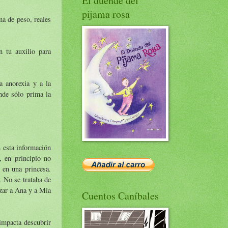
El duende del
pijama rosa
a de peso, reales
 tu auxilio para
a anorexia y a la
nde sólo prima la
n esta información
, en principio no
 en una princesa.
 No se trataba de
azar a Ana y a Mia
Cuentos Caníbales
impacta descubrir