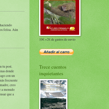
 haciendo
os felisa. Aún
10€ +2€ de gastos de envío
Trece cuentos
n tu post.
ginas donde
inquietantes
ómago con un
más frecuente
 madre, creo
ue a menudo
ensar que a