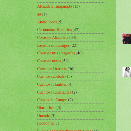
Alcaudete Imaginado
(15)
au
(1)
Audiolibros
(5)
Certámenes literarios
(42)
Cosas de Alcaudete
(33)
cosas de mis amigos
(22)
Cosas de mis amigos/as
(46)
Cosas de niños
(51)
Creación Literaria
(56)
Cuentos caníbales
(5)
Cuentos Infantiles
(4)
Cuentos Inquietantes
(2)
Cuevas del Campo
(2)
Diario Jaén
(3)
Duende
(3)
Economía
(1)
El club de las palabras prohibidas
(11)