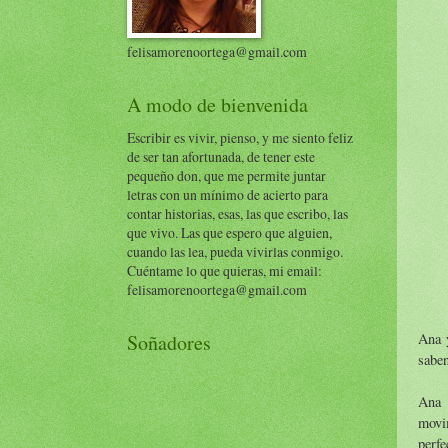
felisamorenoortega@gmail.com
A modo de bienvenida
Escribir es vivir, pienso, y me siento feliz
de ser tan afortunada, de tener este
pequeño don, que me permite juntar
letras con un mínimo de acierto para
contar historias, esas, las que escribo, las
que vivo. Las que espero que alguien,
cuando las lea, pueda vivirlas conmigo.
Cuéntame lo que quieras, mi email:
felisamorenoortega@gmail.com
Ana y
Soñadores
saben
Ana 
movim
perfe