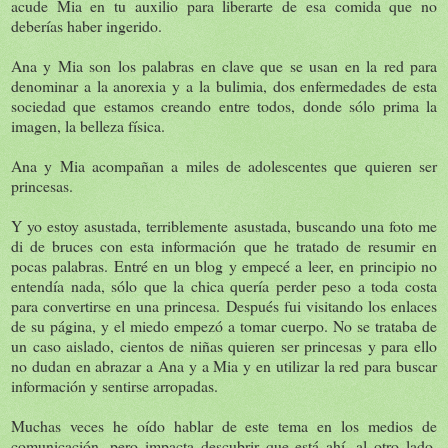
acude Mia en tu auxilio para liberarte de esa comida que no
deberías haber ingerido.
Ana y Mia son los palabras en clave que se usan en la red para
denominar a la anorexia y a la bulimia, dos enfermedades de esta
sociedad que estamos creando entre todos, donde sólo prima la
imagen, la belleza física.
Ana y Mia acompañan a miles de adolescentes que quieren ser
princesas.
Y yo estoy asustada, terriblemente asustada, buscando una foto me
di de bruces con esta información que he tratado de resumir en
pocas palabras. Entré en un blog y empecé a leer, en principio no
entendía nada, sólo que la chica quería perder peso a toda costa
para convertirse en una princesa. Después fui visitando los enlaces
de su página, y el miedo empezó a tomar cuerpo. No se trataba de
un caso aislado, cientos de niñas quieren ser princesas y para ello
no dudan en abrazar a Ana y a Mia y en utilizar la red para buscar
información y sentirse arropadas.
Muchas veces he oído hablar de este tema en los medios de
comunicación, pero impacta descubrir que está ahí, al otro lado,