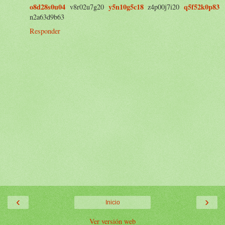
o8d28s0u04
y5n10g5c18
q5f52k0p83
v8r02u7g20
z4p00j7i20
n2a63d9b63
Responder
‹
›
Inicio
Ver versión web