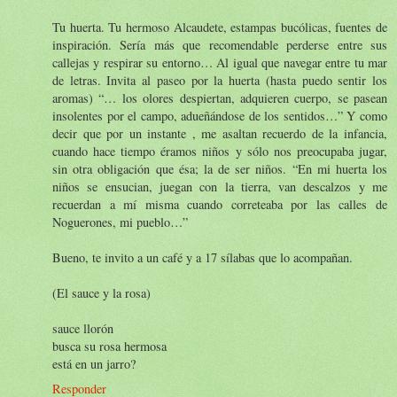
Tu huerta. Tu hermoso Alcaudete, estampas bucólicas, fuentes de
inspiración. Sería más que recomendable perderse entre sus
callejas y respirar su entorno… Al igual que navegar entre tu mar
de letras. Invita al paseo por la huerta (hasta puedo sentir los
aromas) “… los olores despiertan, adquieren cuerpo, se pasean
insolentes por el campo, adueñándose de los sentidos…” Y como
decir que por un instante , me asaltan recuerdo de la infancia,
cuando hace tiempo éramos niños y sólo nos preocupaba jugar,
sin otra obligación que ésa; la de ser niños. “En mi huerta los
niños se ensucian, juegan con la tierra, van descalzos y me
recuerdan a mí misma cuando correteaba por las calles de
Noguerones, mi pueblo…”
Bueno, te invito a un café y a 17 sílabas que lo acompañan.
(El sauce y la rosa)
sauce llorón
busca su rosa hermosa
está en un jarro?
Responder