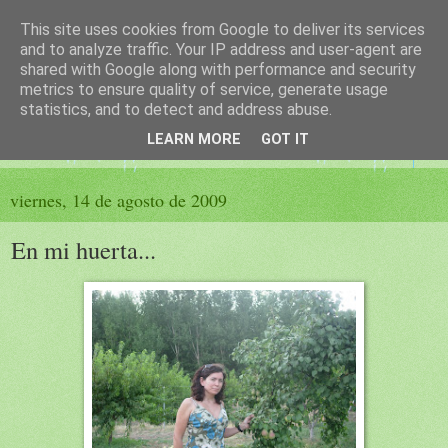
This site uses cookies from Google to deliver its services
El sueño de las palabras
and to analyze traffic. Your IP address and user-agent are
shared with Google along with performance and security
metrics to ensure quality of service, generate usage
PÁGINA LITERARIA DE FELISA MORENO
statistics, and to detect and address abuse.
LEARN MORE
GOT IT
▼
viernes, 14 de agosto de 2009
En mi huerta...