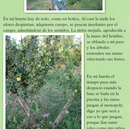
En mi huerta hay de todo, como en botica. Al caer la tarde los
olores despiertan, adquieren cuerpo, se pasean insolentes por el
campo, adueñándose de los sentidos. La tierra mojada, agradecida a
la mano de
l hombre,
se ablanda a mi paso
y los árboles
extienden sus ramas
ofreciendo sus frutos.
En mi huerta el
tiempo pasa más
despacio cuando la
luna se baña en la
piscina y las ranas
juegan al monopoly,
digo yo que será a
eso a lo que juegan,
porque lían tanto
jaleo como mis niños