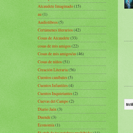
Alcaudete Imaginado
(15)
au
(1)
Audiolibros
(5)
Certámenes literarios
(42)
Cosas de Alcaudete
(33)
cosas de mis amigos
(22)
Cosas de mis amigos/as
(46)
Cosas de niños
(51)
Creación Literaria
(56)
Cuentos caníbales
(5)
Cuentos Infantiles
(4)
Cuentos Inquietantes
(2)
Cuevas del Campo
(2)
Diario Jaén
(3)
Duende
(3)
Economía
(1)
El club de las palabras prohibidas
(11)