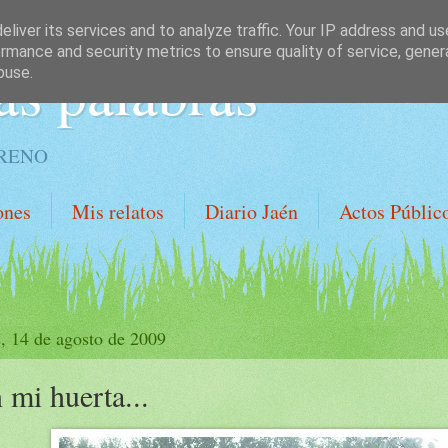
liver its services and to analyze traffic. Your IP address and u
rmance and security metrics to ensure quality of service, gene
as palabras
buse.
ORENO
ones
Mis relatos
Diario Jaén
Actos Públic
s, 14 de agosto de 2009
 mi huerta...