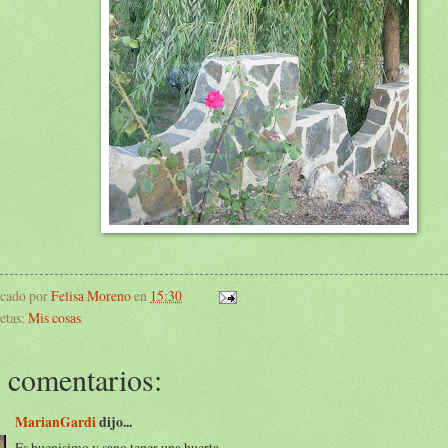
icado por
Felisa Moreno
en
15:30
etas:
Mis cosas
 comentarios:
MarianGardi
dijo...
Es buenisimo y sano tener una huerta.