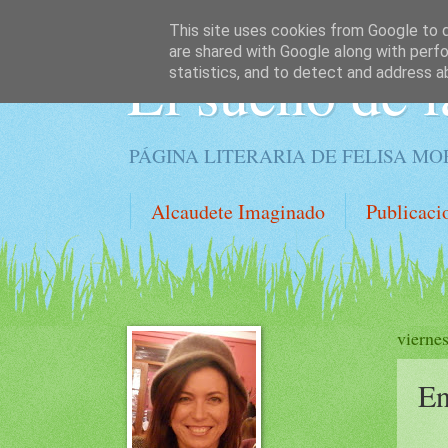
This site uses cookies from Google to de
are shared with Google along with perfo
El sueño de l
statistics, and to detect and address a
PÁGINA LITERARIA DE FELISA M
Alcaudete Imaginado
Publicaci
vierne
En