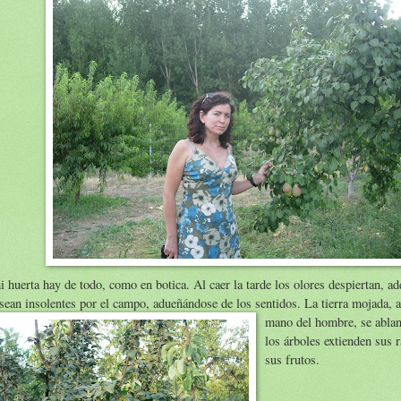
 huerta hay de todo, como en botica. Al caer la tarde los olores despiertan, a
sean insolentes por el campo, adueñándose de los sentidos. La tierra mojada, a
mano de
l hombre, se abla
los árboles extienden sus 
sus frutos.