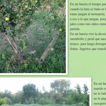
En mi huerta el tiempo pa
cuando la luna se baña en l
ranas juegan al monopoly,
a eso a lo que juegan, porq
jaleo como mis niños enza
partida.
En mi huerta vive la dicot
membrillo y peral que na
tronco, para luego diverger
frutas. Ingertos que transf
En mi hu
marido e
no le fal
no le piq
mosquitos