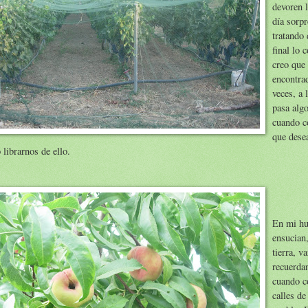
devoren l
día sorpr
tratando 
final lo 
creo que
encontrad
veces, a
pasa algo
cuando c
que des
librarnos de ello.
En mi hu
ensucian,
tierra, v
recuerda
cuando c
calles d