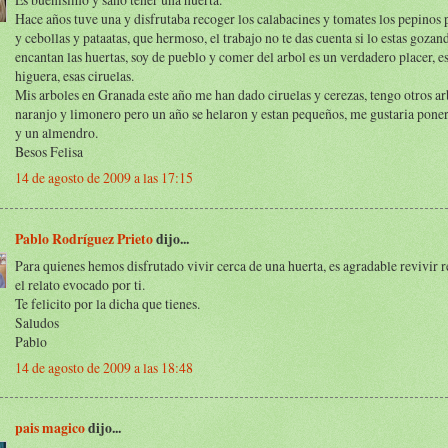
Hace años tuve una y disfrutaba recoger los calabacines y tomates los pepinos 
y cebollas y pataatas, que hermoso, el trabajo no te das cuenta si lo estas goza
encantan las huertas, soy de pueblo y comer del arbol es un verdadero placer, es
higuera, esas ciruelas.
Mis arboles en Granada este año me han dado ciruelas y cerezas, tengo otros a
naranjo y limonero pero un año se helaron y estan pequeños, me gustaria pone
y un almendro.
Besos Felisa
14 de agosto de 2009 a las 17:15
Pablo Rodríguez Prieto
dijo...
Para quienes hemos disfrutado vivir cerca de una huerta, es agradable revivir 
el relato evocado por ti.
Te felicito por la dicha que tienes.
Saludos
Pablo
14 de agosto de 2009 a las 18:48
pais magico
dijo...