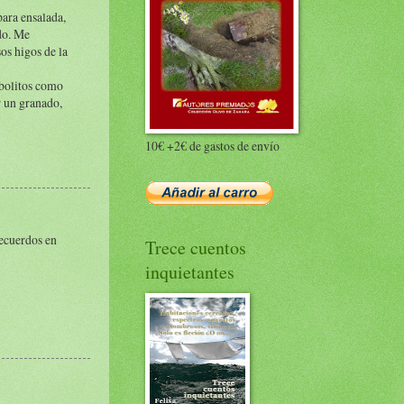
para ensalada,
ndo. Me
os higos de la
rbolitos como
r un granado,
10€ +2€ de gastos de envío
recuerdos en
Trece cuentos
inquietantes