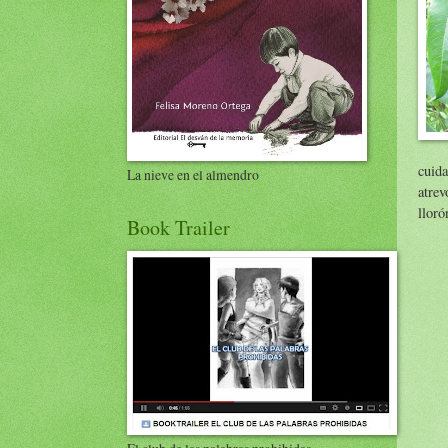
cuid
La nieve en el almendro
atrev
lloró
Book Trailer