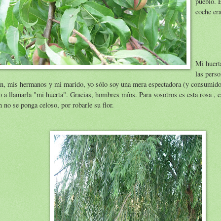
pueblo. 
coche er
Mi huerta
las perso
an, mis hermanos y mi marido, yo sólo soy una mera espectadora (y consumido
o a llamarla "mi huerta". Gracias, hombres míos. Para vosotros es esta rosa , e
n no se ponga celoso, por robarle su flor.