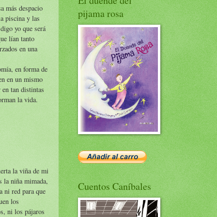
El duende del
sa más despacio
pijama rosa
a piscina y las
 digo yo que será
ue lían tanto
rzados en una
omía, en forma de
cen en un mismo
 en tan distintas
orman la vida.
erta la viña de mi
s la niña mimada,
Cuentos Caníbales
ta ni red para que
uen los
, ni los pájaros