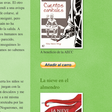
as uvas. El otro
endí a una avispa
de colarse, al
consiguió, pero
 aún no ha
o la salida. A
 los humanos nos
 parecido,
onseguimos lo
eamos no sabemos
A beneficio de la AECC
La nieve en el
erta los niños se
almendro
 juegan con la
an descalzos y me
n a mí misma
orreteaba por las
e Noguerones, mi